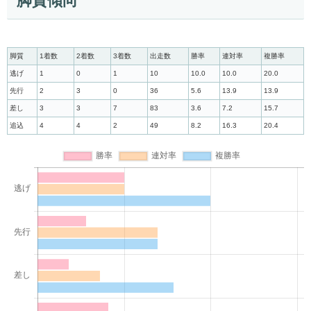
脚質傾向
脚質
1着数
2着数
3着数
出走数
勝率
連対率
複勝率
逃げ
1
0
1
10
10.0
10.0
20.0
先行
2
3
0
36
5.6
13.9
13.9
差し
3
3
7
83
3.6
7.2
15.7
追込
4
4
2
49
8.2
16.3
20.4