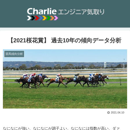
【2021桜花賞】 過去10年の傾向データ分析
競馬傾向分析
2021.04.10
なになにが強い、なになにが調子よい、なになには指数が高い、ダァ