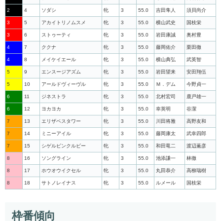
2
4
ソダシ
牝
3
55.0
吉田隼人
須貝尚介
3
5
アカイトリノムスメ
牝
3
55.0
横山武史
国枝栄
3
6
ストゥーティ
牝
3
55.0
岩田康誠
奥村豊
4
7
ククナ
牝
3
55.0
藤岡佑介
栗田徹
4
8
メイケイエール
牝
3
55.0
横山典弘
武英智
5
9
エンスージアズム
牝
3
55.0
岩田望来
安田翔伍
5
10
アールドヴィーヴル
牝
3
55.0
Ｍ．デム
今野貞一
6
11
ジネストラ
牝
3
55.0
北村宏司
鹿戸雄一
6
12
ヨカヨカ
牝
3
55.0
幸英明
谷潔
7
13
エリザベスタワー
牝
3
55.0
川田将雅
高野友和
7
14
ミニーアイル
牝
3
55.0
藤岡康太
武幸四郎
7
15
シゲルピンクルビー
牝
3
55.0
和田竜二
渡辺薫彦
8
16
ソングライン
牝
3
55.0
池添謙一
林徹
8
17
ホウオウイクセル
牝
3
55.0
丸田恭介
高柳瑞樹
8
18
サトノレイナス
牝
3
55.0
ルメール
国枝栄
枠番傾向