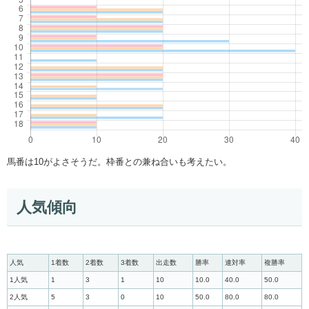
馬番は10がよさそうだ。枠番との兼ね合いも考えたい。
人気傾向
人気
1着数
2着数
3着数
出走数
勝率
連対率
複勝率
1人気
1
3
1
10
10.0
40.0
50.0
2人気
5
3
0
10
50.0
80.0
80.0