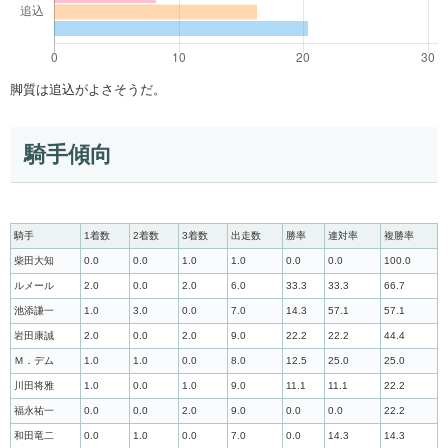
脚質は追込がよさそうだ。
騎手傾向
騎手
1着数
2着数
3着数
出走数
勝率
連対率
複勝率
柴田大知
0.0
0.0
1.0
1.0
0.0
0.0
100.0
ルメール
2.0
0.0
2.0
6.0
33.3
33.3
66.7
池添謙一
1.0
3.0
0.0
7.0
14.3
57.1
57.1
岩田康誠
2.0
0.0
2.0
9.0
22.2
22.2
44.4
Ｍ．デム
1.0
1.0
0.0
8.0
12.5
25.0
25.0
川田将雅
1.0
0.0
1.0
9.0
11.1
11.1
22.2
福永祐一
0.0
0.0
2.0
9.0
0.0
0.0
22.2
和田竜二
0.0
1.0
0.0
7.0
0.0
14.3
14.3