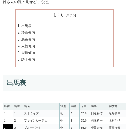
皆さんの腕の見せどころだ。
もくじ
出馬表
枠番傾向
馬番傾向
人気傾向
脚質傾向
騎手傾向
出馬表
枠番
馬番
馬名
性別
馬齢
斤量
騎手
調教師
1
1
ストライプ
牝
3
55.0
田辺裕信
尾形和幸
1
2
ファインルージュ
牝
3
55.0
福永祐一
木村哲也
2
3
ブルーバード
牝
3
55.0
柴田大知
高橋祥泰