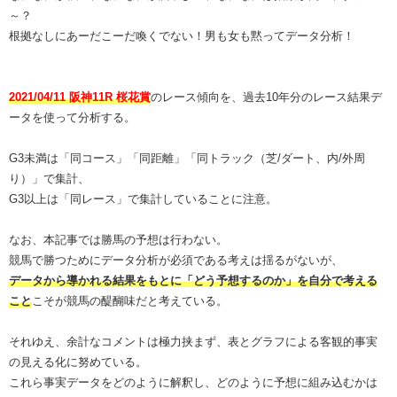
～？
根拠なしにあーだこーだ喚くでない！男も女も黙ってデータ分析！
2021/04/11 阪神11R 桜花賞
のレース傾向を、過去10年分のレース結果デ
ータを使って分析する。
G3未満は「同コース」「同距離」「同トラック（芝/ダート、内/外周
り）」で集計、
G3以上は「同レース」で集計していることに注意。
なお、本記事では勝馬の予想は行わない。
競馬で勝つためにデータ分析が必須である考えは揺るがないが、
データから導かれる結果をもとに「どう予想するのか」を自分で考える
こと
こそが競馬の醍醐味だと考えている。
それゆえ、余計なコメントは極力挟まず、表とグラフによる客観的事実
の見える化に努めている。
これら事実データをどのように解釈し、どのように予想に組み込むかは