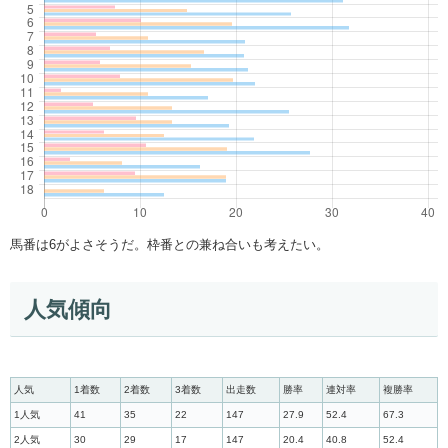
馬番は6がよさそうだ。枠番との兼ね合いも考えたい。
人気傾向
人気
1着数
2着数
3着数
出走数
勝率
連対率
複勝率
1人気
41
35
22
147
27.9
52.4
67.3
2人気
30
29
17
147
20.4
40.8
52.4