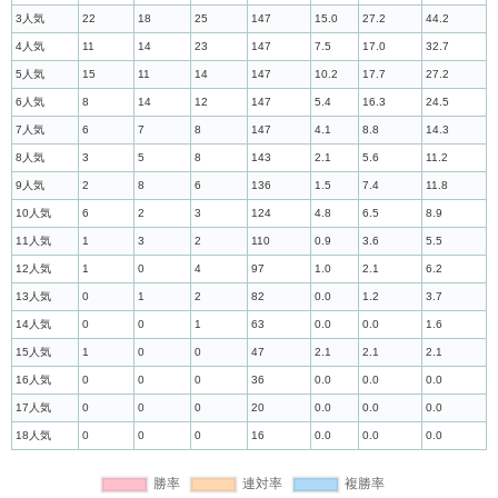
3人気
22
18
25
147
15.0
27.2
44.2
4人気
11
14
23
147
7.5
17.0
32.7
5人気
15
11
14
147
10.2
17.7
27.2
6人気
8
14
12
147
5.4
16.3
24.5
7人気
6
7
8
147
4.1
8.8
14.3
8人気
3
5
8
143
2.1
5.6
11.2
9人気
2
8
6
136
1.5
7.4
11.8
10人気
6
2
3
124
4.8
6.5
8.9
11人気
1
3
2
110
0.9
3.6
5.5
12人気
1
0
4
97
1.0
2.1
6.2
13人気
0
1
2
82
0.0
1.2
3.7
14人気
0
0
1
63
0.0
0.0
1.6
15人気
1
0
0
47
2.1
2.1
2.1
16人気
0
0
0
36
0.0
0.0
0.0
17人気
0
0
0
20
0.0
0.0
0.0
18人気
0
0
0
16
0.0
0.0
0.0