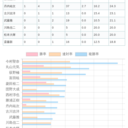
丹内祐次
1
4
3
37
2.7
16.2
24.3
古川吉洋
0
1
1
13
0.0
15.4
23.1
武藤雅
0
1
2
19
0.0
10.5
21.1
川島信二
0
0
0
5
0.0
20.0
20.0
松本大輝
0
0
0
5
0.0
20.0
20.0
斎藤新
0
0
1
16
0.0
12.5
18.8