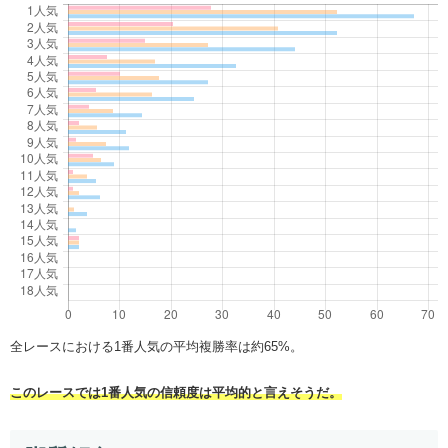
全レースにおける1番人気の平均複勝率は約65%。
このレースでは1番人気の信頼度は平均的と言えそうだ。