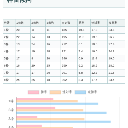
枠番
1着数
2着数
3着数
出走数
勝率
連対率
複勝率
1枠
20
11
11
185
10.8
17.8
23.8
2枠
22
14
13
195
11.3
19.5
26.2
3枠
13
24
16
212
6.1
19.8
27.4
4枠
17
19
18
231
7.4
16.5
24.2
5枠
17
8
20
246
6.9
11.4
19.5
6枠
16
29
25
259
6.2
18.5
28.2
7枠
17
17
26
291
5.8
12.7
21.6
8枠
25
25
18
302
8.3
17.5
23.5