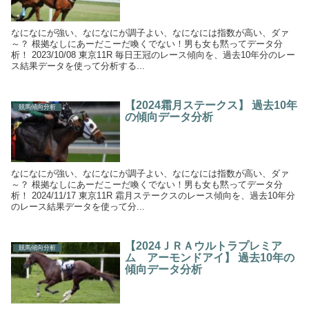
なになにが強い、なになにが調子よい、なになには指数が高い、ダァ
～？ 根拠なしにあーだこーだ喚くでない！男も女も黙ってデータ分
析！ 2023/10/08 東京11R 毎日王冠のレース傾向を、過去10年分のレー
ス結果データを使って分析する...
【2024霜月ステークス】 過去10年
競馬傾向分析
の傾向データ分析
なになにが強い、なになにが調子よい、なになには指数が高い、ダァ
～？ 根拠なしにあーだこーだ喚くでない！男も女も黙ってデータ分
析！ 2024/11/17 東京11R 霜月ステークスのレース傾向を、過去10年分
のレース結果データを使って分...
【2024ＪＲＡウルトラプレミア
競馬傾向分析
ム アーモンドアイ】 過去10年の
傾向データ分析