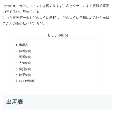
それゆえ、余計なコメントは極力挟まず、表とグラフによる客観的事実
の見える化に努めている。
これら事実データをどのように解釈し、どのように予想に組み込むかは
皆さんの腕の見せどころだ。
もくじ
出馬表
枠番傾向
馬番傾向
人気傾向
脚質傾向
騎手傾向
おまけ情報
出馬表