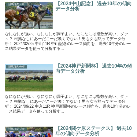
【2024中山記念】 過去10年の傾向
競馬傾向分析
データ分析
なになにが強い、なになにが調子よい、なになには指数が高い、ダァ
～？ 根拠なしにあーだこーだ喚くでない！男も女も黙ってデータ分
析！ 2024/02/25 中山11R 中山記念のレース傾向を、過去10年分のレー
ス結果データを使って分析する...
【2024神戸新聞杯】 過去10年の傾
競馬傾向分析
向データ分析
なになにが強い、なになにが調子よい、なになには指数が高い、ダァ
～？ 根拠なしにあーだこーだ喚くでない！男も女も黙ってデータ分
析！ 2024/09/22 中京11R 神戸新聞杯のレース傾向を、過去10年分のレ
ース結果データを使って分析す...
【2024関ケ原ステークス】 過去10
競馬傾向分析
年の傾向データ分析