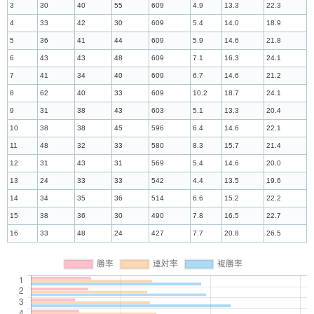
3
30
40
55
609
4.9
13.3
22.3
4
33
42
30
609
5.4
14.0
18.9
5
36
41
44
609
5.9
14.6
21.8
6
43
43
48
609
7.1
16.3
24.1
7
41
34
40
609
6.7
14.6
21.2
8
62
40
33
609
10.2
18.7
24.1
9
31
38
43
603
5.1
13.3
20.4
10
38
38
45
596
6.4
14.6
22.1
11
48
32
33
580
8.3
15.7
21.4
12
31
43
31
569
5.4
14.6
20.0
13
24
33
33
542
4.4
13.5
19.6
14
34
35
36
514
6.6
15.2
22.2
15
38
36
30
490
7.8
16.5
22.7
16
33
48
24
427
7.7
20.8
26.5