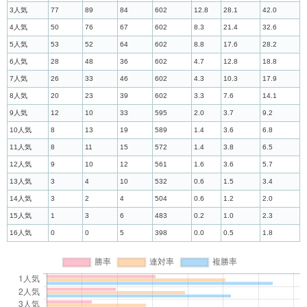
3人気
77
89
84
602
12.8
28.1
42.0
4人気
50
76
67
602
8.3
21.4
32.6
5人気
53
52
64
602
8.8
17.6
28.2
6人気
28
48
36
602
4.7
12.8
18.8
7人気
26
33
46
602
4.3
10.3
17.9
8人気
20
23
39
602
3.3
7.6
14.1
9人気
12
10
33
595
2.0
3.7
9.2
10人気
8
13
19
589
1.4
3.6
6.8
11人気
8
11
15
572
1.4
3.8
6.5
12人気
9
10
12
561
1.6
3.6
5.7
13人気
3
4
10
532
0.6
1.5
3.4
14人気
3
2
4
504
0.6
1.2
2.0
15人気
1
3
6
483
0.2
1.0
2.3
16人気
0
0
5
398
0.0
0.5
1.8