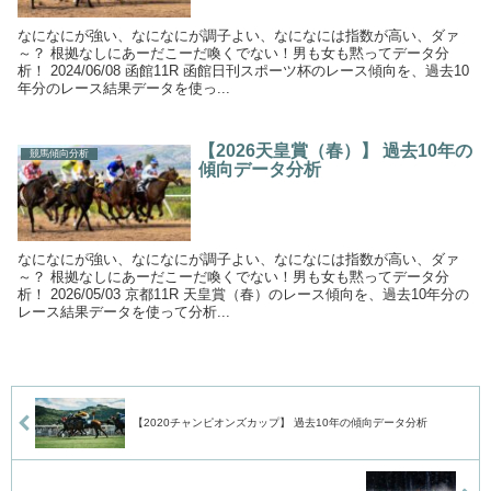
なになにが強い、なになにが調子よい、なになには指数が高い、ダァ
～？ 根拠なしにあーだこーだ喚くでない！男も女も黙ってデータ分
析！ 2024/06/08 函館11R 函館日刊スポーツ杯のレース傾向を、過去10
年分のレース結果データを使っ...
【2026天皇賞（春）】 過去10年の
競馬傾向分析
傾向データ分析
なになにが強い、なになにが調子よい、なになには指数が高い、ダァ
～？ 根拠なしにあーだこーだ喚くでない！男も女も黙ってデータ分
析！ 2026/05/03 京都11R 天皇賞（春）のレース傾向を、過去10年分の
レース結果データを使って分析...
【2020チャンピオンズカップ】 過去10年の傾向データ分析