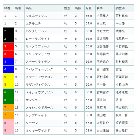
枠番
馬番
馬名
性別
馬齢
斤量
騎手
調教師
1
1
ジェネティクス
牡
3
55.0
吉田隼人
西村真幸
1
2
エテルニテ
牝
5
54.0
富田暁
平田修
2
3
ハングリーベン
牡
6
56.0
団野大成
武井亮
2
4
ロードラズライト
セ
5
56.0
坂井瑠星
浅見秀一
3
5
サトノラファール
牡
3
55.0
国分優作
中竹和也
3
6
クリノケンリュウ
牡
6
56.0
加藤祥太
藤沢則雄
4
7
スナークライデン
牡
6
56.0
国分恭介
川村禎彦
4
8
コパノフィーリング
牝
3
53.0
岩田望来
宮徹
5
9
スマートアヴァロン
牡
8
58.0
西村淳也
西園正都
5
10
サザンヴィグラス
牡
5
56.0
浜中俊
小桧山悟
6
11
メイショウアリソン
牡
6
56.0
古川吉洋
池添兼雄
6
12
サングラス
牡
9
57.0
酒井学
谷潔
7
13
メイショウギガース
牡
6
56.0
幸英明
岡田稲男
7
14
レシプロケイト
牡
4
56.0
柴山雄一
鮫島一歩
8
15
タテヤマ
牡
6
57.0
太宰啓介
渡辺薫彦
8
16
ミッキーワイルド
牡
5
58.0
岩田康誠
安田隆行