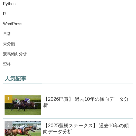
Python
R
WordPress
日常
未分類
競馬傾向分析
資格
人気記事
【2026巴賞】 過去10年の傾向データ分
析
【2025豊橋ステークス】 過去10年の傾
向データ分析