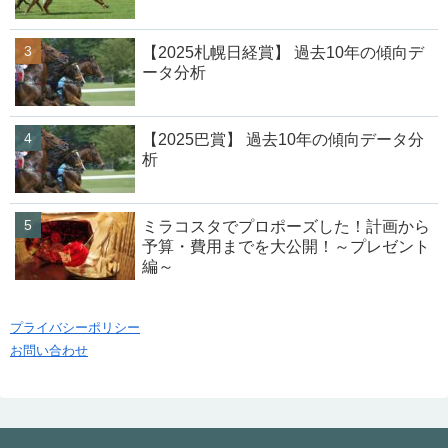
【2025札幌日経賞】 過去10年の傾向デ
ータ分析
【2025巴賞】 過去10年の傾向データ分
析
ミラコスタでプロポーズした！計画から
予算・費用までを大公開！～プレゼント
編～
プライバシーポリシー
お問い合わせ