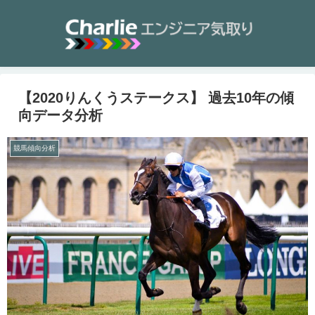
【2020りんくうステークス】 過去10年の傾
向データ分析
競馬傾向分析