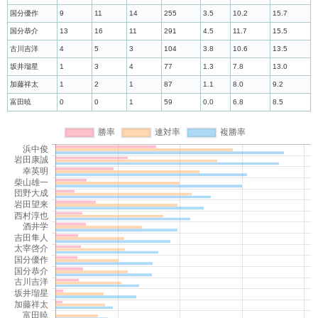
国分優作
9
11
14
255
3.5
10.2
15.7
国分恭介
13
16
11
291
4.5
11.7
15.5
古川吉洋
4
5
3
104
3.8
10.6
13.5
坂井瑠星
1
3
4
77
1.3
7.8
13.0
加藤祥太
1
2
1
87
1.1
8.0
9.2
富田暁
0
0
1
59
0.0
6.8
8.5