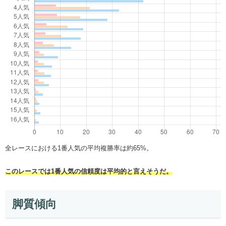
全レースにおける1番人気の平均複勝率は約65%。
このレースでは1番人気の信頼度は平均的と言えそうだ。
脚質傾向