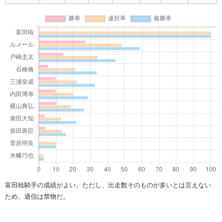
富田暁騎手の成績がよい。ただし、出走数そのものが多いとは言えない
ため、過信は禁物だ。