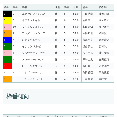
枠番
馬番
馬名
性別
馬齢
斤量
騎手
調教師
2
2
エクセレントミスズ
牡
8
51.0
内田博幸
藤沢則雄
5
5
ネプチュナイト
牡
6
55.0
石橋脩
四位洋文
8
10
マイネルミュトス
牡
5
54.0
柴田大知
鹿戸雄一
7
9
ワンダーコノシュア
牡
5
54.0
木幡巧也
斎藤誠
4
4
レティキュール
牝
5
52.0
菅原明良
斉藤崇史
6
6
キタサンバルカン
牡
5
55.0
横山典弘
奥村武
8
11
シルヴァーソニック
牡
5
56.0
ルメール
池江泰寿
6
7
メロディーレーン
牝
5
54.0
戸崎圭太
森田直行
3
3
ヒーリングマインド
セ
5
54.0
富田暁
四位洋文
1
1
コトブキテティス
牝
4
52.0
柴田善臣
田島俊明
7
8
アンティシペイト
牡
4
57.0
三浦皇成
国枝栄
枠番傾向