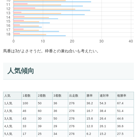
馬番は3がよさそうだ。枠番との兼ね合いも考えたい。
人気傾向
人気
1着数
2着数
3着数
出走数
勝率
連対率
複勝率
1人気
100
50
36
276
36.2
54.3
67.4
2人気
46
60
36
276
16.7
38.4
51.4
3人気
43
30
50
276
15.6
26.4
44.6
4人気
33
39
29
276
12.0
26.1
36.6
5人気
17
25
34
276
6.2
15.2
27.5