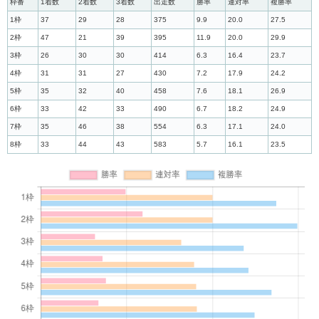
枠番
1着数
2着数
3着数
出走数
勝率
連対率
複勝率
1枠
37
29
28
375
9.9
20.0
27.5
2枠
47
21
39
395
11.9
20.0
29.9
3枠
26
30
30
414
6.3
16.4
23.7
4枠
31
31
27
430
7.2
17.9
24.2
5枠
35
32
40
458
7.6
18.1
26.9
6枠
33
42
33
490
6.7
18.2
24.9
7枠
35
46
38
554
6.3
17.1
24.0
8枠
33
44
43
583
5.7
16.1
23.5