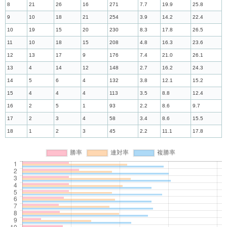
8
21
26
16
271
7.7
19.9
25.8
9
10
18
21
254
3.9
14.2
22.4
10
19
15
20
230
8.3
17.8
26.5
11
10
18
15
208
4.8
16.3
23.6
12
13
17
9
176
7.4
21.0
26.1
13
4
14
12
148
2.7
16.2
24.3
14
5
6
4
132
3.8
12.1
15.2
15
4
4
4
113
3.5
8.8
12.4
16
2
5
1
93
2.2
8.6
9.7
17
2
3
4
58
3.4
8.6
15.5
18
1
2
3
45
2.2
11.1
17.8