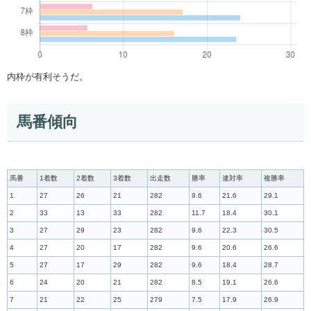
内枠が有利そうだ。
馬番傾向
馬番
1着数
2着数
3着数
出走数
勝率
連対率
複勝率
1
27
26
21
282
9.6
21.6
29.1
2
33
13
33
282
11.7
18.4
30.1
3
27
29
23
282
9.6
22.3
30.5
4
27
20
17
282
9.6
20.6
26.6
5
27
17
29
282
9.6
18.4
28.7
6
24
20
21
282
8.5
19.1
26.6
7
21
22
25
279
7.5
17.9
26.9