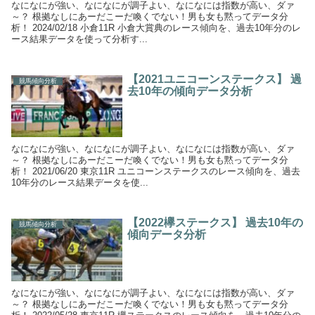
なになにが強い、なになにが調子よい、なになには指数が高い、ダァ
～？ 根拠なしにあーだこーだ喚くでない！男も女も黙ってデータ分
析！ 2024/02/18 小倉11R 小倉大賞典のレース傾向を、過去10年分のレ
ース結果データを使って分析す...
【2021ユニコーンステークス】 過
競馬傾向分析
去10年の傾向データ分析
なになにが強い、なになにが調子よい、なになには指数が高い、ダァ
～？ 根拠なしにあーだこーだ喚くでない！男も女も黙ってデータ分
析！ 2021/06/20 東京11R ユニコーンステークスのレース傾向を、過去
10年分のレース結果データを使...
【2022欅ステークス】 過去10年の
競馬傾向分析
傾向データ分析
なになにが強い、なになにが調子よい、なになには指数が高い、ダァ
～？ 根拠なしにあーだこーだ喚くでない！男も女も黙ってデータ分