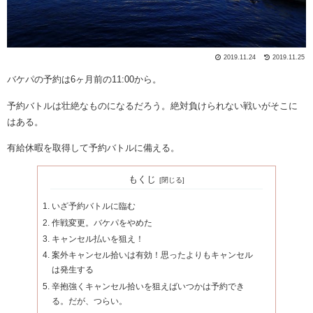
2019.11.24
2019.11.25
バケパの予約は6ヶ月前の11:00から。
予約バトルは壮絶なものになるだろう。絶対負けられない戦いがそこに
はある。
有給休暇を取得して予約バトルに備える。
もくじ
いざ予約バトルに臨む
作戦変更。バケパをやめた
キャンセル払いを狙え！
案外キャンセル拾いは有効！思ったよりもキャンセル
は発生する
辛抱強くキャンセル拾いを狙えばいつかは予約でき
る。だが、つらい。