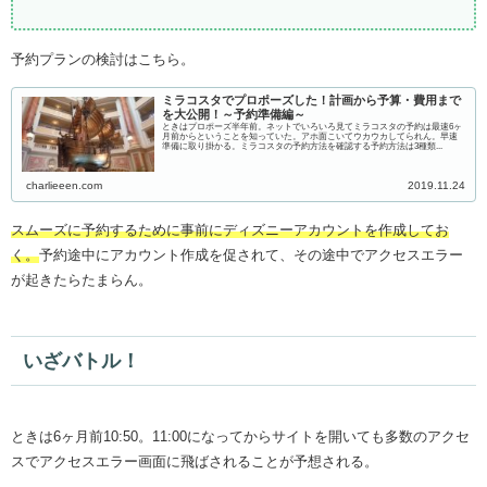
予約プランの検討はこちら。
ミラコスタでプロポーズした！計画から予算・費用まで
を大公開！～予約準備編～
ときはプロポーズ半年前。ネットでいろいろ見てミラコスタの予約は最速6ヶ
月前からということを知っていた。アホ面こいてウカウカしてられん。早速
準備に取り掛かる。ミラコスタの予約方法を確認する予約方法は3種類...
charlieeen.com
2019.11.24
スムーズに予約するために事前にディズニーアカウントを作成してお
く。
予約途中にアカウント作成を促されて、その途中でアクセスエラー
が起きたらたまらん。
いざバトル！
ときは6ヶ月前10:50。11:00になってからサイトを開いても多数のアクセ
スでアクセスエラー画面に飛ばされることが予想される。