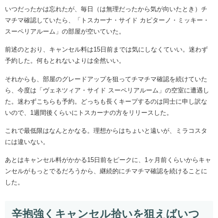
いつだったかは忘れたが、毎日（は無理だったから気が向いたとき）チ
マチマ確認していたら、「トスカーナ・サイド カピターノ・ミッキー・
スーペリアルーム」の部屋が空いていた。
前述のとおり、キャンセル料は15日前までは気にしなくていい。迷わず
予約した。何もとれないよりは全然いい。
それからも、部屋のグレードアップを狙ってチマチマ確認を続けていた
ら、今度は「ヴェネツィア・サイド スーペリアルーム」の空室に遭遇し
た。迷わずこちらも予約。どっちも長くキープするのは同士に申し訳な
いので、1週間後くらいにトスカーナの方をリリースした。
これで最低限はなんとかなる。理想からはちょいと遠いが、ミラコスタ
には違いない。
あとはキャンセル料がかかる15日前をピークに、1ヶ月前くらいからキャ
ンセルがもっとでるだろうから、継続的にチマチマ確認を続けることに
した。
辛抱強くキャンセル拾いを狙えばいつ