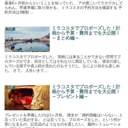
最速6ヶ月前からということを知っていた。 アホ面こいてウカウカして
られん。早速準備に取り掛かる。 ミラコスタの予約方法を確認する 予
約方法は3種類 ...
ミラコスタでプロポーズした！計
日常
画から予算・費用までを大公開！
～まとめ編～
ミラコスタでプロポーズした。 気軽には来ることができない空間でプ
ロポーズができ、自分としてはそれなりに満足している。 彼女の楽し
んでいる様子や喜ぶ顔が見れたのもそうだし、なにより自分も楽しめ
た。 さて。 人生いきて...
ミラコスタでプロポーズした！計
日常
画から予算・費用までを大公開！
～プレゼント編～
プレゼントを準備したのは1ヶ月前。 彼女が「婚約指輪はいらない」と
言っていた気がする。 とは言っても、プロポーズをした、という何か
形になるもの、記念品のようなものを渡したい。 脳内シミュレーショ