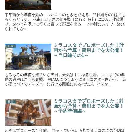
半年前から準備を始め、ついにこのときを迎える。当日編その1はこち
らからどうぞ。 花束とガラスの靴を取りに行く 時刻は23:00。作戦通
り、タバコを吸いに行くと言って部屋を出る。 その隙にシャワー浴び
られてもな...
ミラコスタでプロポーズした！計
日常
画から予算・費用までを大公開！
～当日編その1～
もろもろの準備を経ていざ当日。天気はすこぶる快晴。 ここまでの準
備の過程はこちら参照。 朝7:00につくようにミラコスタへ向かう。 我
が家はバスでディズニーに行ける距離にあるのだが、バスが...
ミラコスタでプロポーズした！計
日常
画から予算・費用までを大公開！
～予約準備編～
ときはプロポーズ半年前。 ネットでいろいろ見てミラコスタの予約は