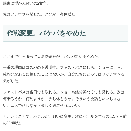
脳裏に浮かぶ敗北の2文字。
俺はブラウザを閉じた。クソが！有休返せ！
作戦変更。バケパをやめた
ここまで引っ張って大変恐縮だが、バケパ狙いをやめた。
一番の理由はコスパの不透明性。ファストパスにしろ、ショーにしろ、
確約分があるに越したことはないが、自分たちにとってはリッチすぎる
気がした。
ファストパスは当日でも取れる。ショーも鑑賞券なくても見れる。次は
何乗ろうか、何見ようか、少し休もうか。そういう会話もいいじゃな
い。二人で話しながら楽しく過ごせればいい。
と、いうことで、ホテルだけ狙いに変更。次にバトルをするのは5ヶ月前
の11:00だ。