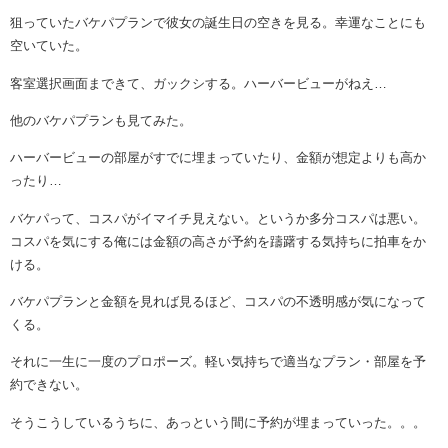
狙っていたバケパプランで彼女の誕生日の空きを見る。幸運なことにも
空いていた。
客室選択画面まできて、ガックシする。ハーバービューがねえ…
他のバケパプランも見てみた。
ハーバービューの部屋がすでに埋まっていたり、金額が想定よりも高か
ったり…
バケパって、コスパがイマイチ見えない。というか多分コスパは悪い。
コスパを気にする俺には金額の高さが予約を躊躇する気持ちに拍車をか
ける。
バケパプランと金額を見れば見るほど、コスパの不透明感が気になって
くる。
それに一生に一度のプロポーズ。軽い気持ちで適当なプラン・部屋を予
約できない。
そうこうしているうちに、あっという間に予約が埋まっていった。。。