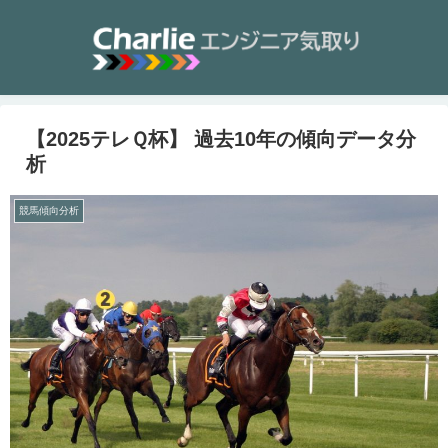
【2025テレＱ杯】 過去10年の傾向データ分
析
競馬傾向分析