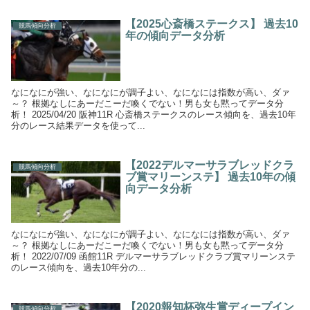
【2025心斎橋ステークス】 過去10
競馬傾向分析
年の傾向データ分析
なになにが強い、なになにが調子よい、なになには指数が高い、ダァ
～？ 根拠なしにあーだこーだ喚くでない！男も女も黙ってデータ分
析！ 2025/04/20 阪神11R 心斎橋ステークスのレース傾向を、過去10年
分のレース結果データを使って...
【2022デルマーサラブレッドクラ
競馬傾向分析
ブ賞マリーンステ】 過去10年の傾
向データ分析
なになにが強い、なになにが調子よい、なになには指数が高い、ダァ
～？ 根拠なしにあーだこーだ喚くでない！男も女も黙ってデータ分
析！ 2022/07/09 函館11R デルマーサラブレッドクラブ賞マリーンステ
のレース傾向を、過去10年分の...
【2020報知杯弥生賞ディープイン
競馬傾向分析