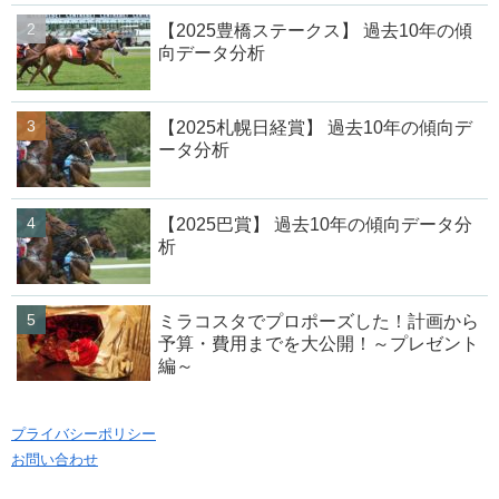
【2025豊橋ステークス】 過去10年の傾
向データ分析
【2025札幌日経賞】 過去10年の傾向デ
ータ分析
【2025巴賞】 過去10年の傾向データ分
析
ミラコスタでプロポーズした！計画から
予算・費用までを大公開！～プレゼント
編～
プライバシーポリシー
お問い合わせ