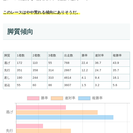
このレースはやや荒れる傾向にありそうだ。
脚質傾向
脚質
1着数
2着数
3着数
出走数
勝率
連対率
複勝率
逃げ
172
110
55
768
22.4
36.7
43.9
先行
351
358
314
2867
12.2
24.7
35.7
差し
190
244
310
4614
4.1
9.4
16.1
追込
55
60
86
3607
1.5
3.2
5.6