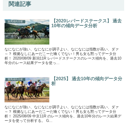
関連記事
【2020レパードステークス】 過去
競馬傾向分析
10年の傾向データ分析
なになにが強い、なになにが調子よい、なになには指数が高い、ダァ
～？ 根拠なしにあーだこーだ喚くでない！男も女も黙ってデータ分
析！ 2020/08/09 新潟11R レパードステークスのレース傾向を、過去10
年分のレース結果データを使っ...
【2025】 過去10年の傾向データ分
競馬傾向分析
析
なになにが強い、なになにが調子よい、なになには指数が高い、ダァ
～？ 根拠なしにあーだこーだ喚くでない！男も女も黙ってデータ分
析！ 2025/08/09 中京11R のレース傾向を、過去10年分のレース結果デ
ータを使って分析する。 G...