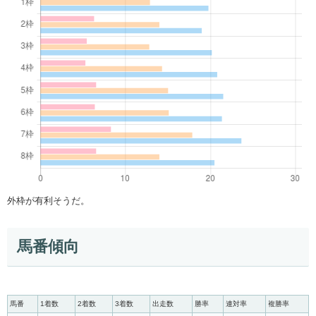
外枠が有利そうだ。
馬番傾向
馬番
1着数
2着数
3着数
出走数
勝率
連対率
複勝率