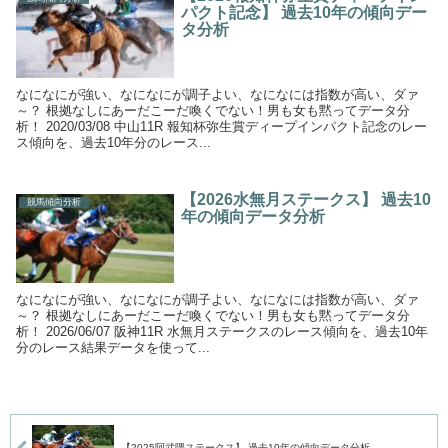
パクト記念】 過去10年の傾向デー
タ分析
なになにが強い、なになにが調子よい、なになには指数が高い、ダァ
～？ 根拠なしにあーだこーだ喚くでない！男も女も黙ってデータ分
析！ 2020/03/08 中山11R 報知杯弥生賞ディープインパクト記念のレー
ス傾向を、過去10年分のレース...
【2026水無月ステークス】 過去10
競馬傾向分析
年の傾向データ分析
なになにが強い、なになにが調子よい、なになには指数が高い、ダァ
～？ 根拠なしにあーだこーだ喚くでない！男も女も黙ってデータ分
析！ 2026/06/07 阪神11R 水無月ステークスのレース傾向を、過去10年
分のレース結果データを使って...
【2025阿武隈ステークス】 過去10年の傾向データ分析