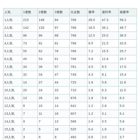
人気
1着数
2着数
3着数
出走数
勝率
連対率
複勝率
1人気
215
148
84
768
28.0
47.3
58.2
2人気
142
133
97
768
18.5
36.1
48.7
3人気
96
96
88
768
12.5
25.0
36.5
4人気
73
91
81
768
9.5
21.5
32.0
5人気
55
62
78
768
7.2
15.5
25.7
6人気
45
53
61
768
5.9
12.8
20.7
7人気
34
36
57
761
4.5
9.5
17.0
8人気
32
34
47
749
4.3
9.1
15.4
9人気
14
27
44
725
1.9
5.8
11.9
10人気
20
24
33
710
2.8
6.3
11.0
11人気
13
26
16
678
1.9
5.9
8.3
12人気
8
10
14
641
1.2
2.8
5.0
13人気
7
11
18
607
1.2
3.1
6.1
14人気
9
7
13
568
1.6
3.5
5.8
15人気
2
5
18
525
0.4
1.9
5.3
16人気
3
6
8
492
0.6
2.0
3.7