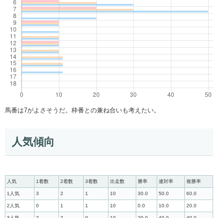
馬番は7がよさそうだ。枠番との兼ね合いも考えたい。
人気傾向
人気
1着数
2着数
3着数
出走数
勝率
連対率
複勝率
1人気
3
2
1
10
30.0
50.0
60.0
2人気
0
1
1
10
0.0
10.0
20.0
3人気
2
2
0
10
20.0
40.0
40.0