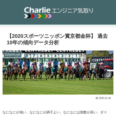
【2020スポーツニッポン賞京都金杯】 過去
10年の傾向データ分析
競馬傾向分析
2020.01.04
なになにが強い、なになにが調子よい、なになには指数が高い、ダァ