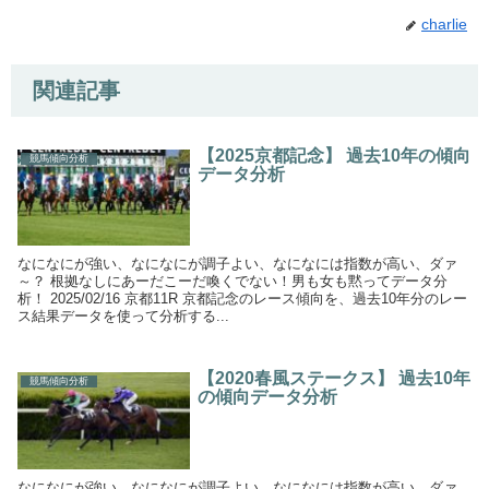
charlie
関連記事
【2025京都記念】 過去10年の傾向
競馬傾向分析
データ分析
なになにが強い、なになにが調子よい、なになには指数が高い、ダァ
～？ 根拠なしにあーだこーだ喚くでない！男も女も黙ってデータ分
析！ 2025/02/16 京都11R 京都記念のレース傾向を、過去10年分のレー
ス結果データを使って分析する...
【2020春風ステークス】 過去10年
競馬傾向分析
の傾向データ分析
なになにが強い、なになにが調子よい、なになには指数が高い、ダァ