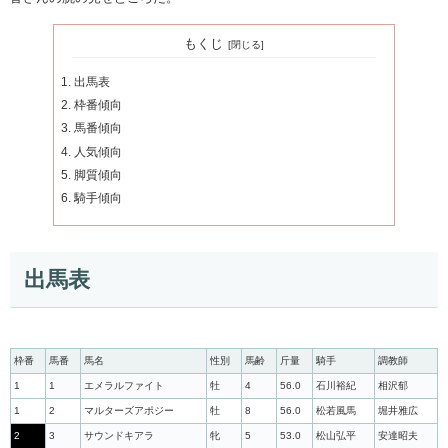
もくじ
出馬表
枠番傾向
馬番傾向
人気傾向
脚質傾向
騎手傾向
出馬表
枠番
馬番
馬名
性別
馬齢
斤量
騎手
調教師
1
1
エメラルファイト
牡
4
56.0
石川裕紀
相沢郁
1
2
マルターズアポジー
牡
8
56.0
松若風馬
堀井雅広
2
3
サウンドキアラ
牝
5
53.0
松山弘平
安達昭夫