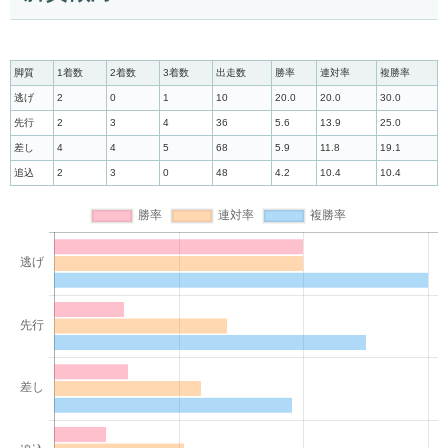
脚質
1着数
2着数
3着数
出走数
勝率
連対率
複勝率
逃げ
2
0
1
10
20.0
20.0
30.0
先行
2
3
4
36
5.6
13.9
25.0
差し
4
4
5
68
5.9
11.8
19.1
追込
2
3
0
48
4.2
10.4
10.4