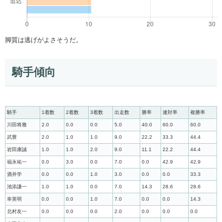
脚質は逃げがよさそうだ。
騎手傾向
騎手
1着数
2着数
3着数
出走数
勝率
連対率
複勝率
川田将雅
2.0
0.0
0.0
5.0
40.0
60.0
60.0
武豊
2.0
1.0
1.0
9.0
22.2
33.3
44.4
岩田康誠
1.0
1.0
2.0
9.0
11.1
22.2
44.4
福永祐一
0.0
3.0
0.0
7.0
0.0
42.9
42.9
酒井学
0.0
0.0
1.0
3.0
0.0
0.0
33.3
池添謙一
1.0
1.0
0.0
7.0
14.3
28.6
28.6
幸英明
0.0
0.0
1.0
7.0
0.0
0.0
14.3
北村友一
0.0
0.0
0.0
2.0
0.0
0.0
0.0