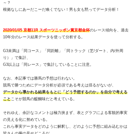
～？
根拠なしにあーだこーだ喚くでない！男も女も黙ってデータ分析！
2020/01/05 京都11R スポーツニッポン賞京都金杯
のレース傾向を、過去
10年分のレース結果データを使って分析する。
G3未満は「同コース」「同距離」「同トラック（芝/ダート、内/外周
り）」で集計、
G3以上は「同レース」で集計していることに注意。
なお、本記事では勝馬の予想は行わない。
競馬で勝つためにデータ分析が必須である考えは揺るがないが、
データから導かれる結果をもとに「どう予想するのか」を自分で考える
こと
こそが競馬の醍醐味だと考えている。
それゆえ、余計なコメントは極力挟まず、表とグラフによる客観的事実
の見える化に努めている。
これら事実データをどのように解釈し、どのように予想に組み込むかは
皆さんの腕の見せどころだ。