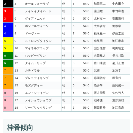
2
4
オールフォーラヴ
牝
5
54.0
和田竜二
中内田充
3
5
メイケイダイハード
牡
5
53.0
柴山雄一
中竹和也
3
6
ダイアトニック
牡
5
57.0
北村友一
安田隆行
4
7
ボンセルヴィーソ
牡
6
54.0
太宰啓介
池添学
4
8
ドーヴァー
牡
7
56.0
福永祐一
伊藤圭三
5
9
ストロングタイタン
牡
7
57.0
幸英明
池江泰寿
5
10
マイネルフラップ
牡
4
53.0
国分優作
梅田智之
6
11
ハッピーグリン
牡
5
55.0
吉田隼人
長谷川浩
6
12
タイムトリップ
牡
6
54.0
岩田康誠
菊川正達
7
13
カテドラル
牡
4
55.0
武豊
池添学
7
14
ブレステイキング
牡
5
56.0
藤岡佑介
堀宣行
7
15
モズダディー
牡
5
54.0
酒井学
藤岡健一
8
16
エントシャイデン
牡
5
54.0
坂井瑠星
矢作芳人
8
17
メイショウショウブ
牝
4
53.0
池添謙一
池添兼雄
8
18
ソーグリッタリング
牡
6
56.0
川田将雅
池江泰寿
枠番傾向