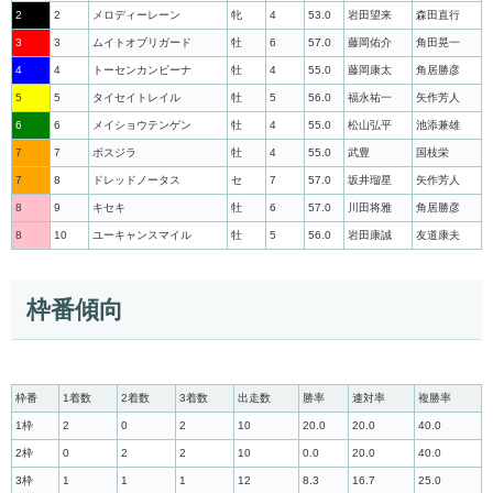
2
2
メロディーレーン
牝
4
53.0
岩田望来
森田直行
3
3
ムイトオブリガード
牡
6
57.0
藤岡佑介
角田晃一
4
4
トーセンカンビーナ
牡
4
55.0
藤岡康太
角居勝彦
5
5
タイセイトレイル
牡
5
56.0
福永祐一
矢作芳人
6
6
メイショウテンゲン
牡
4
55.0
松山弘平
池添兼雄
7
7
ボスジラ
牡
4
55.0
武豊
国枝栄
7
8
ドレッドノータス
セ
7
57.0
坂井瑠星
矢作芳人
8
9
キセキ
牡
6
57.0
川田将雅
角居勝彦
8
10
ユーキャンスマイル
牡
5
56.0
岩田康誠
友道康夫
枠番傾向
枠番
1着数
2着数
3着数
出走数
勝率
連対率
複勝率
1枠
2
0
2
10
20.0
20.0
40.0
2枠
0
2
2
10
0.0
20.0
40.0
3枠
1
1
1
12
8.3
16.7
25.0