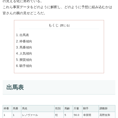
の見える化に努めている。
これら事実データをどのように解釈し、どのように予想に組み込むかは
皆さんの腕の見せどころだ。
もくじ
出馬表
枠番傾向
馬番傾向
人気傾向
脚質傾向
騎手傾向
出馬表
枠番
馬番
馬名
性別
馬齢
斤量
騎手
調教師
1
1
レノヴァール
牡
5
56.0
幸英明
高野友和