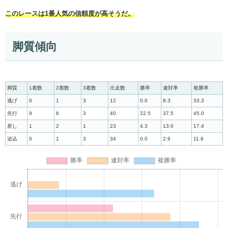
このレースは1番人気の信頼度が高そうだ。
脚質傾向
脚質
1着数
2着数
3着数
出走数
勝率
連対率
複勝率
逃げ
0
1
3
12
0.0
8.3
33.3
先行
9
6
3
40
22.5
37.5
45.0
差し
1
2
1
23
4.3
13.0
17.4
追込
0
1
3
34
0.0
2.9
11.8