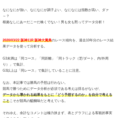
なになにが強い、なになにが調子よい、なになには指数が高い、ダァ
～？
根拠なしにあーだこーだ喚くでない！男も女も黙ってデータ分析！
2020/03/22 阪神11R 阪神大賞典
のレース傾向を、過去10年分のレース結
果データを使って分析する。
G3未満は「同コース」「同距離」「同トラック（芝/ダート、内/外周
り）」で集計、
G3以上は「同レース」で集計していることに注意。
なお、本記事では勝馬の予想は行わない。
競馬で勝つためにデータ分析が必須である考えは揺るがないが、
データから導かれる結果をもとに「どう予想するのか」を自分で考える
こと
こそが競馬の醍醐味だと考えている。
それゆえ、余計なコメントは極力挟まず、表とグラフによる客観的事実