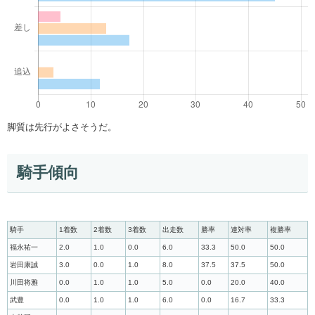
脚質は先行がよさそうだ。
騎手傾向
騎手
1着数
2着数
3着数
出走数
勝率
連対率
複勝率
福永祐一
2.0
1.0
0.0
6.0
33.3
50.0
50.0
岩田康誠
3.0
0.0
1.0
8.0
37.5
37.5
50.0
川田将雅
0.0
1.0
1.0
5.0
0.0
20.0
40.0
武豊
0.0
1.0
1.0
6.0
0.0
16.7
33.3