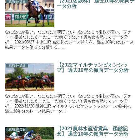
【2021名鉄杯】 過去10年の傾向デ
競馬傾向分析
ータ分析
なになにが強い、なになにが調子よい、なになには指数が高い、ダァ
～？ 根拠なしにあーだこーだ喚くでない！男も女も黙ってデータ分
析！ 2021/03/27 中京11R 名鉄杯のレース傾向を、過去10年分のレース
結果データを使って分析する。...
【2022マイルチャンピオンシッ
競馬傾向分析
プ】 過去10年の傾向データ分析
なになにが強い、なになにが調子よい、なになには指数が高い、ダァ
～？ 根拠なしにあーだこーだ喚くでない！男も女も黙ってデータ分
析！ 2022/11/20 阪神11R マイルチャンピオンシップのレース傾向を、
過去10年分のレース結果データ...
【2021農林水産省賞典 函館記
競馬傾向分析
念】 過去10年の傾向データ分析