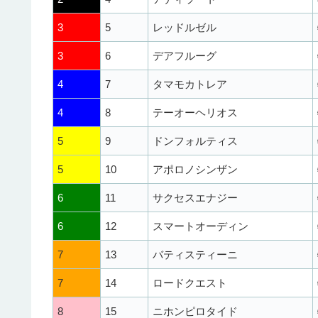
3
5
レッドルゼル
3
6
デアフルーグ
4
7
タマモカトレア
4
8
テーオーヘリオス
5
9
ドンフォルティス
5
10
アポロノシンザン
6
11
サクセスエナジー
6
12
スマートオーディン
7
13
バティスティーニ
7
14
ロードクエスト
8
15
ニホンピロタイド