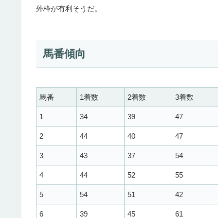
外枠が有利そうだ。
馬番傾向
馬番
1着数
2着数
3着数
1
34
39
47
2
44
40
47
3
43
37
54
4
44
52
55
5
54
51
42
6
39
45
61