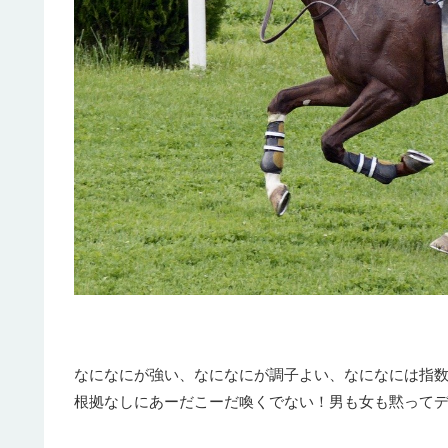
なになにが強い、なになにが調子よい、なになには指
根拠なしにあーだこーだ喚くでない！男も女も黙って