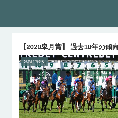
【2020皐月賞】 過去10年の
競馬傾向分析