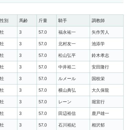
性別
馬齢
斤量
騎手
調教師
牡
3
57.0
福永祐一
矢作芳人
牡
3
57.0
北村友一
池添学
牡
3
57.0
松山弘平
鈴木孝志
牡
3
57.0
中井裕二
安田隆行
牡
3
57.0
ルメール
国枝栄
牡
3
57.0
横山典弘
大久保龍
牡
3
57.0
レーン
堀宣行
牡
3
57.0
田辺裕信
鹿戸雄一
牡
3
57.0
石川裕紀
相沢郁