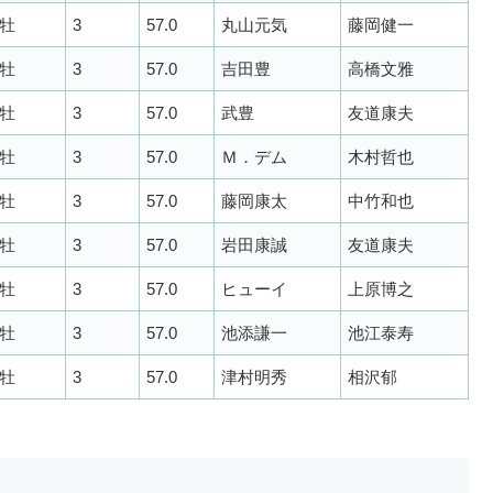
牡
3
57.0
丸山元気
藤岡健一
牡
3
57.0
吉田豊
高橋文雅
牡
3
57.0
武豊
友道康夫
牡
3
57.0
Ｍ．デム
木村哲也
牡
3
57.0
藤岡康太
中竹和也
牡
3
57.0
岩田康誠
友道康夫
牡
3
57.0
ヒューイ
上原博之
牡
3
57.0
池添謙一
池江泰寿
牡
3
57.0
津村明秀
相沢郁