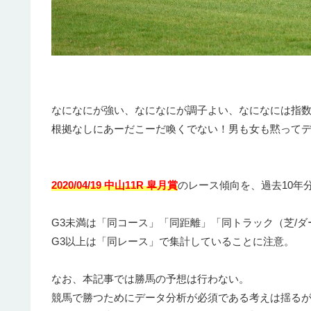
なになにが強い、なになにが調子よい、なになには指
根拠なしにあーだこーだ喚くでない！男も女も黙って
2020/04/19 中山11R 皐月賞
のレース傾向を、過去10年
G3未満は「同コース」「同距離」「同トラック（芝/ダ
G3以上は「同レース」で集計していることに注意。
なお、本記事では勝馬の予想は行わない。
競馬で勝つためにデータ分析が必須である考えは揺る