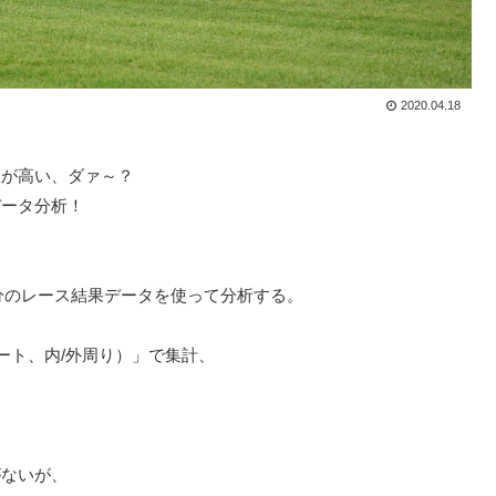
2020.04.18
数が高い、ダァ～？
データ分析！
分のレース結果データを使って分析する。
ート、内/外周り）」で集計、
がないが、