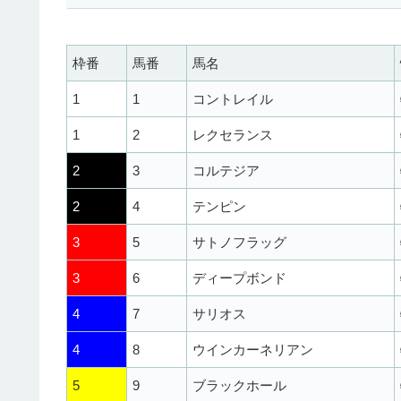
枠番
馬番
馬名
1
1
コントレイル
1
2
レクセランス
2
3
コルテジア
2
4
テンピン
3
5
サトノフラッグ
3
6
ディープボンド
4
7
サリオス
4
8
ウインカーネリアン
5
9
ブラックホール