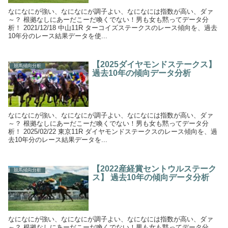
なになにが強い、なになにが調子よい、なになには指数が高い、ダァ
～？ 根拠なしにあーだこーだ喚くでない！男も女も黙ってデータ分
析！ 2021/12/18 中山11R ターコイズステークスのレース傾向を、過去
10年分のレース結果データを使...
【2025ダイヤモンドステークス】
競馬傾向分析
過去10年の傾向データ分析
なになにが強い、なになにが調子よい、なになには指数が高い、ダァ
～？ 根拠なしにあーだこーだ喚くでない！男も女も黙ってデータ分
析！ 2025/02/22 東京11R ダイヤモンドステークスのレース傾向を、過
去10年分のレース結果データを...
【2022産経賞セントウルステーク
競馬傾向分析
ス】 過去10年の傾向データ分析
なになにが強い、なになにが調子よい、なになには指数が高い、ダァ
～？ 根拠なしにあーだこーだ喚くでない！男も女も黙ってデータ分