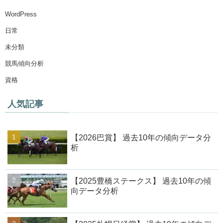
WordPress
日常
未分類
競馬傾向分析
資格
人気記事
【2026巴賞】 過去10年の傾向データ分
析
【2025豊橋ステークス】 過去10年の傾
向データ分析