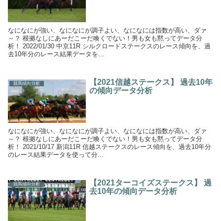
なになにが強い、なになにが調子よい、なになには指数が高い、ダァ
～？ 根拠なしにあーだこーだ喚くでない！男も女も黙ってデータ分
析！ 2022/01/30 中京11R シルクロードステークスのレース傾向を、過
去10年分のレース結果データを...
【2021信越ステークス】 過去10年
競馬傾向分析
の傾向データ分析
なになにが強い、なになにが調子よい、なになには指数が高い、ダァ
～？ 根拠なしにあーだこーだ喚くでない！男も女も黙ってデータ分
析！ 2021/10/17 新潟11R 信越ステークスのレース傾向を、過去10年分
のレース結果データを使って分...
【2021ターコイズステークス】 過
競馬傾向分析
去10年の傾向データ分析