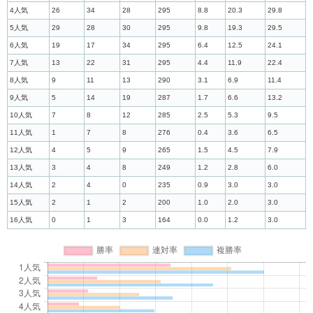
4人気
26
34
28
295
8.8
20.3
29.8
5人気
29
28
30
295
9.8
19.3
29.5
6人気
19
17
34
295
6.4
12.5
24.1
7人気
13
22
31
295
4.4
11.9
22.4
8人気
9
11
13
290
3.1
6.9
11.4
9人気
5
14
19
287
1.7
6.6
13.2
10人気
7
8
12
285
2.5
5.3
9.5
11人気
1
7
8
276
0.4
3.6
6.5
12人気
4
5
9
265
1.5
4.5
7.9
13人気
3
4
8
249
1.2
2.8
6.0
14人気
2
4
0
235
0.9
3.0
3.0
15人気
2
1
2
200
1.0
2.0
3.0
16人気
0
1
3
164
0.0
1.2
3.0