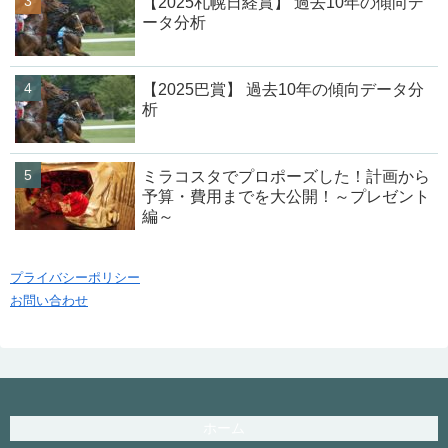
【2025札幌日経賞】 過去10年の傾向デ
ータ分析
【2025巴賞】 過去10年の傾向データ分
析
ミラコスタでプロポーズした！計画から
予算・費用までを大公開！～プレゼント
編～
プライバシーポリシー
お問い合わせ
ホーム