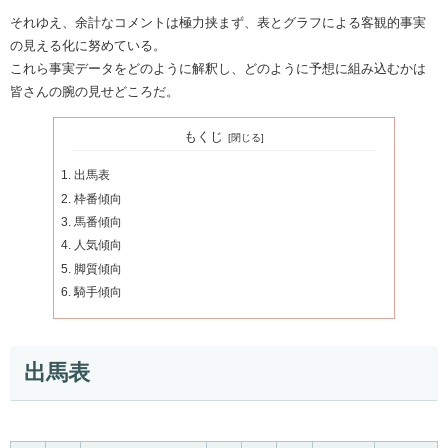
それゆえ、余計なコメントは極力挟まず、表とグラフによる客観的事実
の見える化に努めている。
これら事実データをどのように解釈し、どのように予想に組み込むかは
皆さんの腕の見せどころだ。
もくじ
出馬表
枠番傾向
馬番傾向
人気傾向
脚質傾向
騎手傾向
出馬表