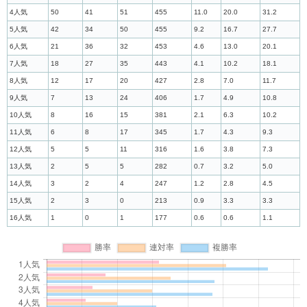
4人気
50
41
51
455
11.0
20.0
31.2
5人気
42
34
50
455
9.2
16.7
27.7
6人気
21
36
32
453
4.6
13.0
20.1
7人気
18
27
35
443
4.1
10.2
18.1
8人気
12
17
20
427
2.8
7.0
11.7
9人気
7
13
24
406
1.7
4.9
10.8
10人気
8
16
15
381
2.1
6.3
10.2
11人気
6
8
17
345
1.7
4.3
9.3
12人気
5
5
11
316
1.6
3.8
7.3
13人気
2
5
5
282
0.7
3.2
5.0
14人気
3
2
4
247
1.2
2.8
4.5
15人気
2
3
0
213
0.9
3.3
3.3
16人気
1
0
1
177
0.6
0.6
1.1