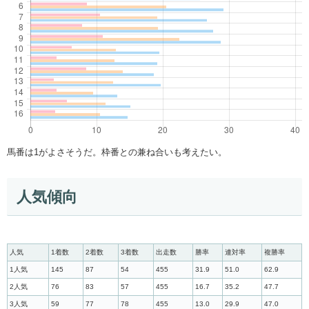
馬番は1がよさそうだ。枠番との兼ね合いも考えたい。
人気傾向
人気
1着数
2着数
3着数
出走数
勝率
連対率
複勝率
1人気
145
87
54
455
31.9
51.0
62.9
2人気
76
83
57
455
16.7
35.2
47.7
3人気
59
77
78
455
13.0
29.9
47.0