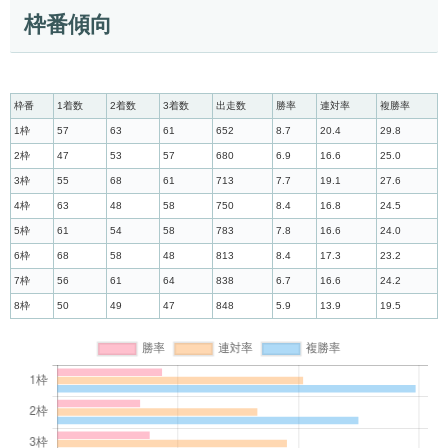
枠番傾向
枠番
1着数
2着数
3着数
出走数
勝率
連対率
複勝率
1枠
57
63
61
652
8.7
20.4
29.8
2枠
47
53
57
680
6.9
16.6
25.0
3枠
55
68
61
713
7.7
19.1
27.6
4枠
63
48
58
750
8.4
16.8
24.5
5枠
61
54
58
783
7.8
16.6
24.0
6枠
68
58
48
813
8.4
17.3
23.2
7枠
56
61
64
838
6.7
16.6
24.2
8枠
50
49
47
848
5.9
13.9
19.5