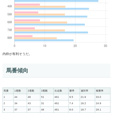
内枠が有利そうだ。
馬番傾向
馬番
1着数
2着数
3着数
出走数
勝率
連対率
複勝率
1
44
48
51
461
9.5
21.9
33.0
2
34
43
31
461
7.4
18.2
24.9
3
37
37
48
461
8.0
18.7
29.1