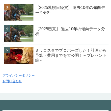
【2025札幌日経賞】 過去10年の傾向デ
ータ分析
【2025巴賞】 過去10年の傾向データ分
析
ミラコスタでプロポーズした！計画から
予算・費用までを大公開！～プレゼント
編～
プライバシーポリシー
お問い合わせ