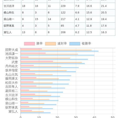
古川吉洋
18
16
11
229
7.9
16.6
21.4
横山和生
8
3
6
122
6.6
15.6
20.5
柴山雄一
9
15
14
217
4.1
12.9
19.4
荻野琢真
4
3
5
85
4.7
11.8
17.6
黛弘人
13
8
8
208
6.2
12.5
16.3