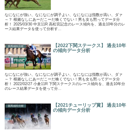
なになにが強い、なになにが調子よい、なになには指数が高い、ダァ
～？ 根拠なしにあーだこーだ喚くでない！男も女も黙ってデータ分
析！ 2025/03/30 中京11R 高松宮記念のレース傾向を、過去10年分のレ
ース結果データを使って分析す...
【2022下関ステークス】 過去10年
競馬傾向分析
の傾向データ分析
なになにが強い、なになにが調子よい、なになには指数が高い、ダァ
～？ 根拠なしにあーだこーだ喚くでない！男も女も黙ってデータ分
析！ 2022/02/27 小倉11R 下関ステークスのレース傾向を、過去10年分
のレース結果データを使って分...
【2021チューリップ賞】 過去10年
競馬傾向分析
の傾向データ分析