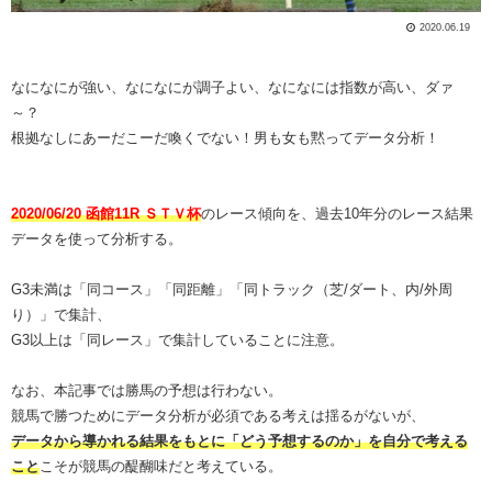
2020.06.19
なになにが強い、なになにが調子よい、なになには指数が高い、ダァ
～？
根拠なしにあーだこーだ喚くでない！男も女も黙ってデータ分析！
2020/06/20 函館11R ＳＴＶ杯
のレース傾向を、過去10年分のレース結果
データを使って分析する。
G3未満は「同コース」「同距離」「同トラック（芝/ダート、内/外周
り）」で集計、
G3以上は「同レース」で集計していることに注意。
なお、本記事では勝馬の予想は行わない。
競馬で勝つためにデータ分析が必須である考えは揺るがないが、
データから導かれる結果をもとに「どう予想するのか」を自分で考える
こと
こそが競馬の醍醐味だと考えている。