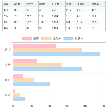
脚質
1着数
2着数
3着数
出走数
勝率
連対率
複勝率
逃げ
108
66
45
455
23.7
38.2
48.1
先行
218
217
183
1618
13.5
26.9
38.2
差し
105
122
176
1969
5.3
11.5
20.5
追込
26
49
50
1910
1.4
3.9
6.5