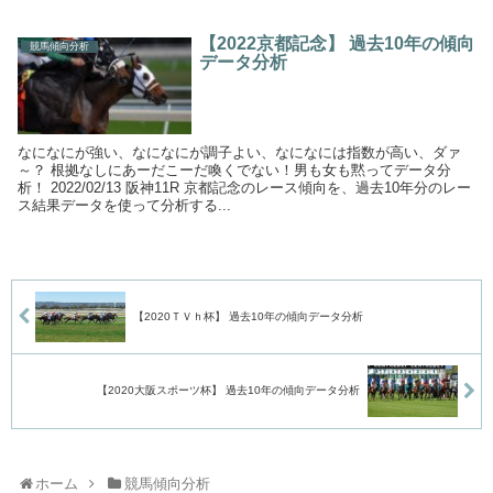
【2022京都記念】 過去10年の傾向
競馬傾向分析
データ分析
なになにが強い、なになにが調子よい、なになには指数が高い、ダァ
～？ 根拠なしにあーだこーだ喚くでない！男も女も黙ってデータ分
析！ 2022/02/13 阪神11R 京都記念のレース傾向を、過去10年分のレー
ス結果データを使って分析する...
【2020ＴＶｈ杯】 過去10年の傾向データ分析
【2020大阪スポーツ杯】 過去10年の傾向データ分析
ホーム
競馬傾向分析