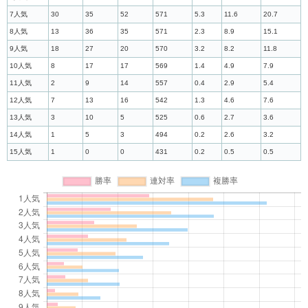
7人気
30
35
52
571
5.3
11.6
20.7
8人気
13
36
35
571
2.3
8.9
15.1
9人気
18
27
20
570
3.2
8.2
11.8
10人気
8
17
17
569
1.4
4.9
7.9
11人気
2
9
14
557
0.4
2.9
5.4
12人気
7
13
16
542
1.3
4.6
7.6
13人気
3
10
5
525
0.6
2.7
3.6
14人気
1
5
3
494
0.2
2.6
3.2
15人気
1
0
0
431
0.2
0.5
0.5