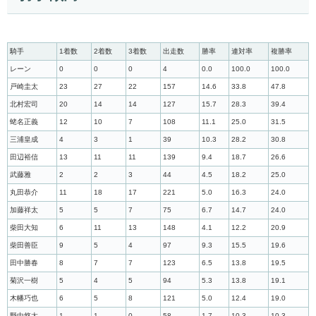
騎手
1着数
2着数
3着数
出走数
勝率
連対率
複勝率
レーン
0
0
0
4
0.0
100.0
100.0
戸崎圭太
23
27
22
157
14.6
33.8
47.8
北村宏司
20
14
14
127
15.7
28.3
39.4
蛯名正義
12
10
7
108
11.1
25.0
31.5
三浦皇成
4
3
1
39
10.3
28.2
30.8
田辺裕信
13
11
11
139
9.4
18.7
26.6
武藤雅
2
2
3
44
4.5
18.2
25.0
丸田恭介
11
18
17
221
5.0
16.3
24.0
加藤祥太
5
5
7
75
6.7
14.7
24.0
柴田大知
6
11
13
148
4.1
12.2
20.9
柴田善臣
9
5
4
97
9.3
15.5
19.6
田中勝春
8
7
7
123
6.5
13.8
19.5
菊沢一樹
5
4
5
94
5.3
13.8
19.1
木幡巧也
6
5
8
121
5.0
12.4
19.0
野中悠太
1
1
0
58
1.7
10.3
10.3