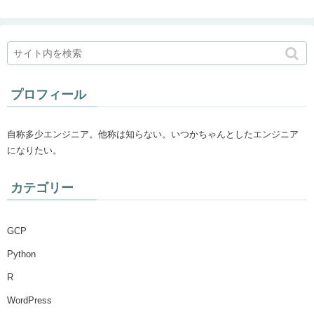
プロフィール
自称多少エンジニア。他称は知らない。いつかちゃんとしたエンジニア
になりたい。
カテゴリー
GCP
Python
R
WordPress