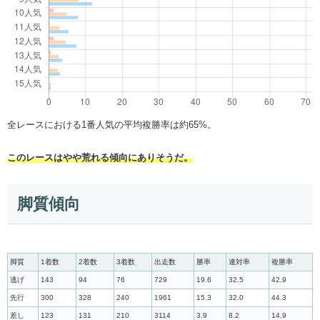
全レースにおける1番人気の平均複勝率は約65%。
このレースはやや荒れる傾向にありそうだ。
脚質傾向
脚質
1着数
2着数
3着数
出走数
勝率
連対率
複勝率
逃げ
143
94
76
729
19.6
32.5
42.9
先行
300
328
240
1961
15.3
32.0
44.3
差し
123
131
210
3114
3.9
8.2
14.9