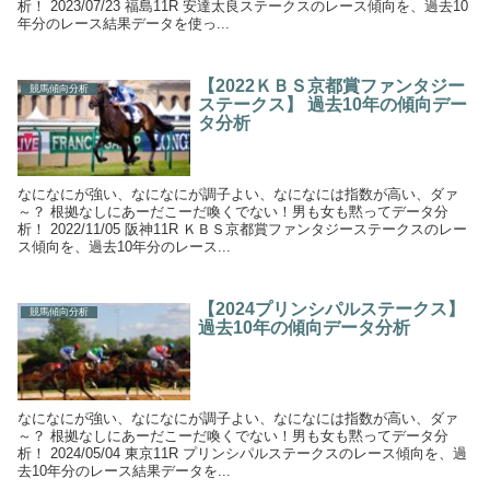
析！ 2023/07/23 福島11R 安達太良ステークスのレース傾向を、過去10
年分のレース結果データを使っ...
【2022ＫＢＳ京都賞ファンタジー
競馬傾向分析
ステークス】 過去10年の傾向デー
タ分析
なになにが強い、なになにが調子よい、なになには指数が高い、ダァ
～？ 根拠なしにあーだこーだ喚くでない！男も女も黙ってデータ分
析！ 2022/11/05 阪神11R ＫＢＳ京都賞ファンタジーステークスのレー
ス傾向を、過去10年分のレース...
【2024プリンシパルステークス】
競馬傾向分析
過去10年の傾向データ分析
なになにが強い、なになにが調子よい、なになには指数が高い、ダァ
～？ 根拠なしにあーだこーだ喚くでない！男も女も黙ってデータ分
析！ 2024/05/04 東京11R プリンシパルステークスのレース傾向を、過
去10年分のレース結果データを...