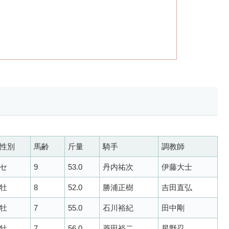
性別
馬齢
斤量
騎手
調教師
セ
9
53.0
丹内祐次
伊藤大士
牡
8
52.0
勝浦正樹
吉田直弘
牡
7
55.0
石川裕紀
田中剛
牡
7
56.0
菱田裕二
星野忍