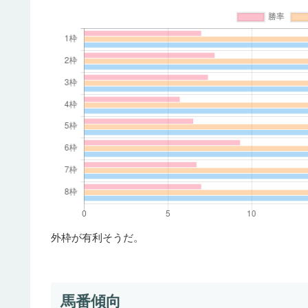
外枠が有利そうだ。
馬番傾向