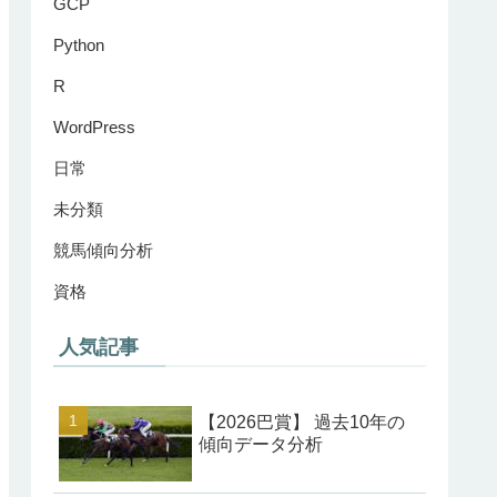
GCP
Python
R
WordPress
日常
未分類
競馬傾向分析
資格
人気記事
【2026巴賞】 過去10年の
傾向データ分析