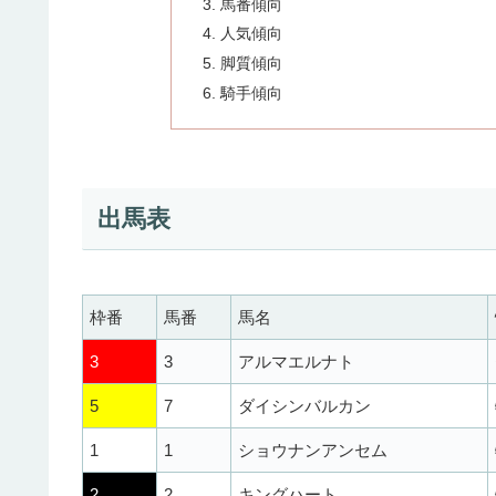
馬番傾向
人気傾向
脚質傾向
騎手傾向
出馬表
枠番
馬番
馬名
3
3
アルマエルナト
5
7
ダイシンバルカン
1
1
ショウナンアンセム
2
2
キングハート