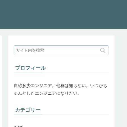
プロフィール
自称多少エンジニア。他称は知らない。いつかち
ゃんとしたエンジニアになりたい。
カテゴリー