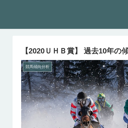
【2020ＵＨＢ賞】 過去10年
競馬傾向分析