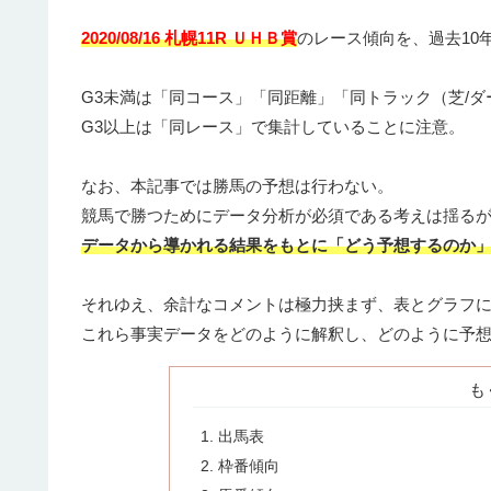
2020/08/16 札幌11R ＵＨＢ賞
のレース傾向を、過去10
G3未満は「同コース」「同距離」「同トラック（芝/ダ
G3以上は「同レース」で集計していることに注意。
なお、本記事では勝馬の予想は行わない。
競馬で勝つためにデータ分析が必須である考えは揺る
データから導かれる結果をもとに「どう予想するのか
それゆえ、余計なコメントは極力挟まず、表とグラフ
これら事実データをどのように解釈し、どのように予
も
出馬表
枠番傾向