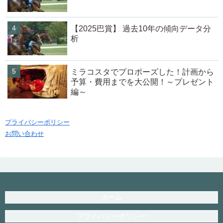
【2025巴賞】 過去10年の傾向データ分
析
ミラコスタでプロポーズした！計画から
予算・費用までを大公開！～プレゼント
編～
プライバシーポリシー
お問い合わせ
ホーム
プライバシーポリシー