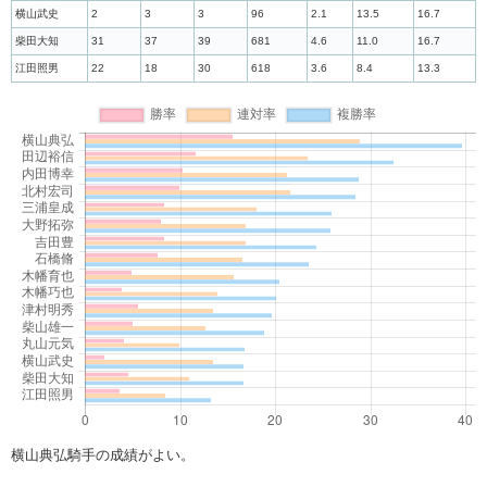
横山武史
2
3
3
96
2.1
13.5
16.7
柴田大知
31
37
39
681
4.6
11.0
16.7
江田照男
22
18
30
618
3.6
8.4
13.3
横山典弘騎手の成績がよい。