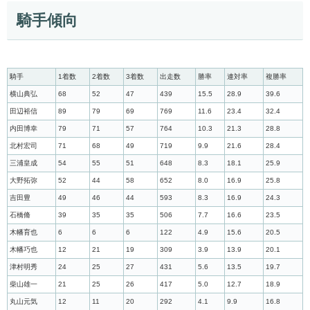
騎手傾向
騎手
1着数
2着数
3着数
出走数
勝率
連対率
複勝率
横山典弘
68
52
47
439
15.5
28.9
39.6
田辺裕信
89
79
69
769
11.6
23.4
32.4
内田博幸
79
71
57
764
10.3
21.3
28.8
北村宏司
71
68
49
719
9.9
21.6
28.4
三浦皇成
54
55
51
648
8.3
18.1
25.9
大野拓弥
52
44
58
652
8.0
16.9
25.8
吉田豊
49
46
44
593
8.3
16.9
24.3
石橋脩
39
35
35
506
7.7
16.6
23.5
木幡育也
6
6
6
122
4.9
15.6
20.5
木幡巧也
12
21
19
309
3.9
13.9
20.1
津村明秀
24
25
27
431
5.6
13.5
19.7
柴山雄一
21
25
26
417
5.0
12.7
18.9
丸山元気
12
11
20
292
4.1
9.9
16.8