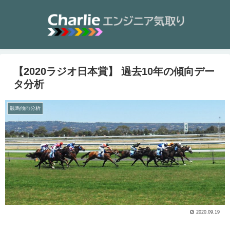
【2020ラジオ日本賞】 過去10年の傾向デー
タ分析
競馬傾向分析
2020.09.19