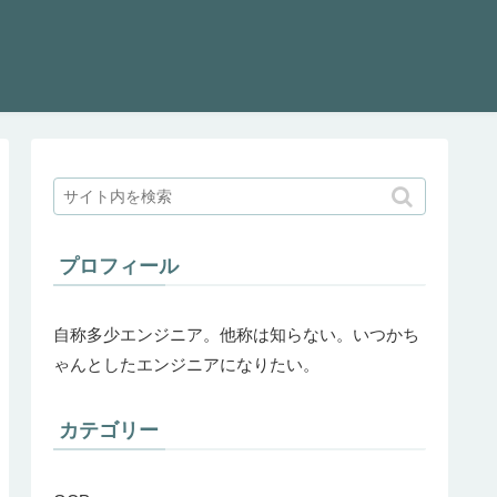
プロフィール
自称多少エンジニア。他称は知らない。いつかち
ゃんとしたエンジニアになりたい。
カテゴリー