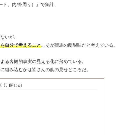
ート、内/外周り）」で集計、
がないが、
」を自分で考えること
こそが競馬の醍醐味だと考えている。
による客観的事実の見える化に努めている。
想に組み込むかは皆さんの腕の見せどころだ。
くじ