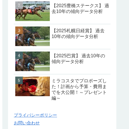
【2025豊橋ステークス】 過
去10年の傾向データ分析
【2025札幌日経賞】 過去
10年の傾向データ分析
【2025巴賞】 過去10年の
傾向データ分析
ミラコスタでプロポーズし
た！計画から予算・費用ま
でを大公開！～プレゼント
編～
プライバシーポリシー
お問い合わせ