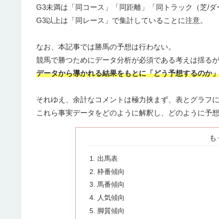
G3未満は「同コース」「同距離」「同トラック（芝/ダ
G3以上は「同レース」で集計していることに注意。
なお、本記事では勝馬の予想は行わない。
競馬で勝つためにデータ分析が必須である考えは揺る
データから導かれる結果をもとに「どう予想するのか
それゆえ、余計なコメントは極力挟まず、表とグラフ
これら事実データをどのように解釈し、どのように予
も
出馬表
枠番傾向
馬番傾向
人気傾向
脚質傾向