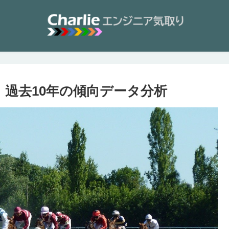
 過去10年の傾向データ分析