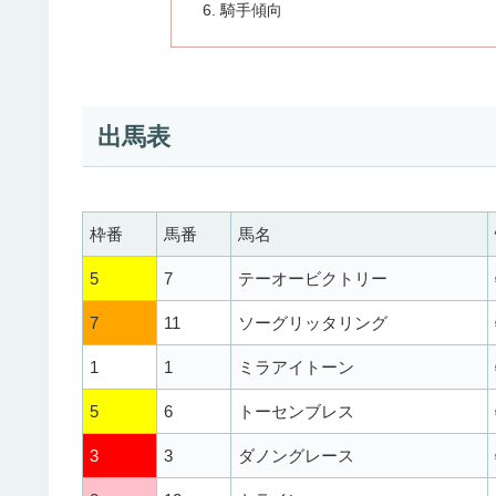
騎手傾向
出馬表
枠番
馬番
馬名
5
7
テーオービクトリー
7
11
ソーグリッタリング
1
1
ミラアイトーン
5
6
トーセンブレス
3
3
ダノングレース