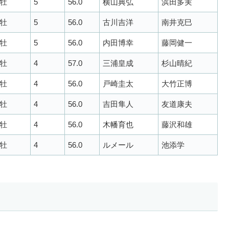
牡
5
56.0
横山典弘
浜田多実
牡
5
56.0
古川吉洋
南井克巳
牡
5
56.0
内田博幸
藤岡健一
牡
4
57.0
三浦皇成
杉山晴紀
牡
4
56.0
戸崎圭太
大竹正博
牡
4
56.0
吉田隼人
友道康夫
牡
4
56.0
木幡育也
藤沢和雄
牡
4
56.0
ルメール
池添学