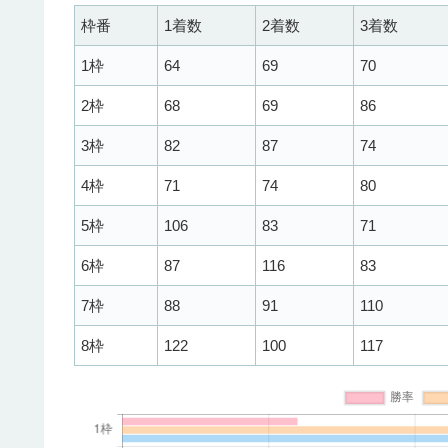
枠番
1着数
2着数
3着数
1枠
64
69
70
2枠
68
69
86
3枠
82
87
74
4枠
71
74
80
5枠
106
83
71
6枠
87
116
83
7枠
88
91
110
8枠
122
100
117