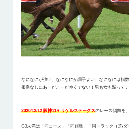
なになにが強い、なになにが調子よい、なになには指
根拠なしにあーだこーだ喚くでない！男も女も黙って
2020/12/12 阪神11R リゲルステークス
のレース傾向を、
G3未満は「同コース」「同距離」「同トラック（芝/ダ