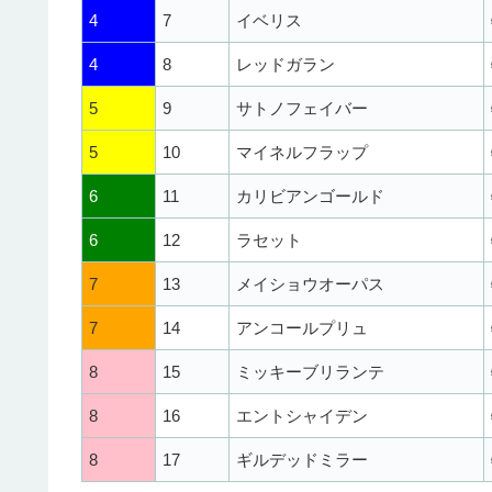
4
7
イベリス
4
8
レッドガラン
5
9
サトノフェイバー
5
10
マイネルフラップ
6
11
カリビアンゴールド
6
12
ラセット
7
13
メイショウオーパス
7
14
アンコールプリュ
8
15
ミッキーブリランテ
8
16
エントシャイデン
8
17
ギルデッドミラー