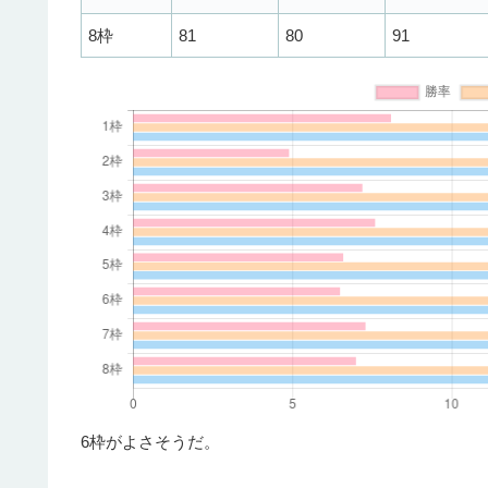
8枠
81
80
91
6枠がよさそうだ。