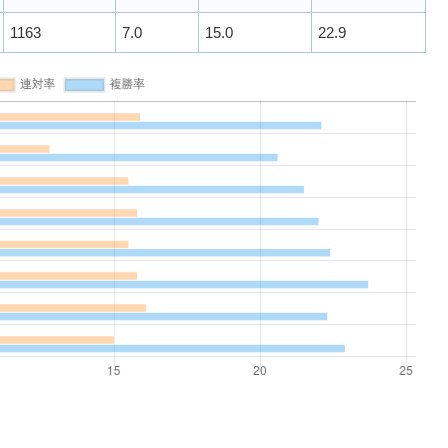
1163
7.0
15.0
22.9