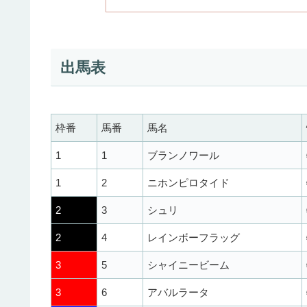
出馬表
枠番
馬番
馬名
1
1
ブランノワール
1
2
ニホンピロタイド
2
3
シュリ
2
4
レインボーフラッグ
3
5
シャイニービーム
3
6
アバルラータ