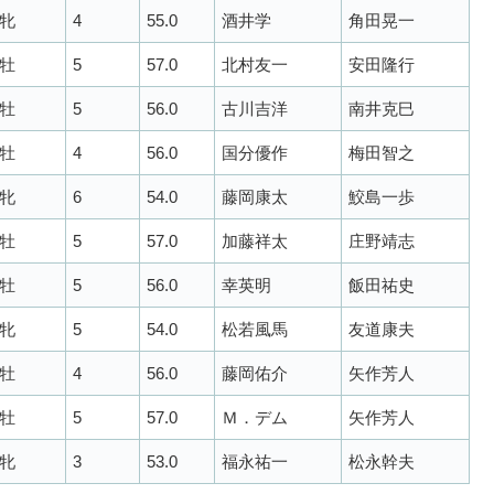
牝
4
55.0
酒井学
角田晃一
牡
5
57.0
北村友一
安田隆行
牡
5
56.0
古川吉洋
南井克巳
牡
4
56.0
国分優作
梅田智之
牝
6
54.0
藤岡康太
鮫島一歩
牡
5
57.0
加藤祥太
庄野靖志
牡
5
56.0
幸英明
飯田祐史
牝
5
54.0
松若風馬
友道康夫
牡
4
56.0
藤岡佑介
矢作芳人
牡
5
57.0
Ｍ．デム
矢作芳人
牝
3
53.0
福永祐一
松永幹夫