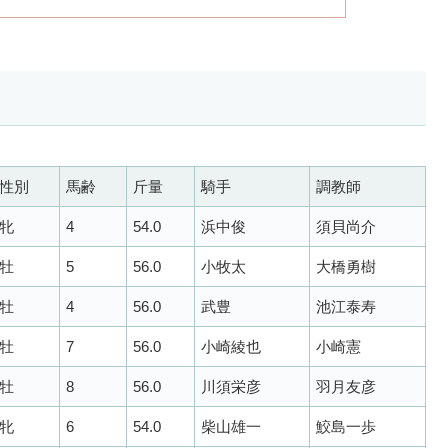
性別
馬齢
斤量
騎手
調教師
牝
4
54.0
浜中俊
須貝尚介
牡
5
56.0
小牧太
大橋勇樹
牡
4
56.0
武豊
池江泰寿
牡
7
56.0
小崎綾也
小崎憲
牡
8
56.0
川須栄彦
羽月友彦
牝
6
54.0
柴山雄一
鮫島一歩