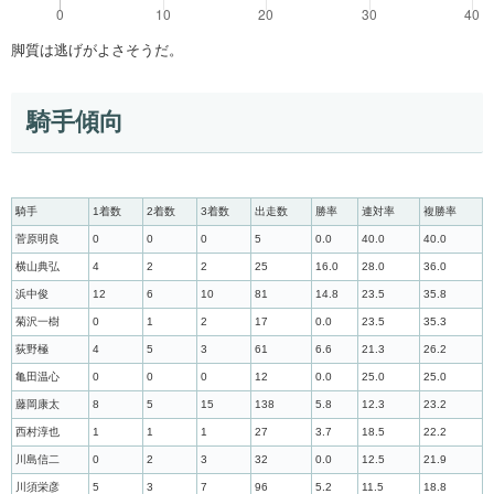
脚質は逃げがよさそうだ。
騎手傾向
騎手
1着数
2着数
3着数
出走数
勝率
連対率
複勝率
菅原明良
0
0
0
5
0.0
40.0
40.0
横山典弘
4
2
2
25
16.0
28.0
36.0
浜中俊
12
6
10
81
14.8
23.5
35.8
菊沢一樹
0
1
2
17
0.0
23.5
35.3
荻野極
4
5
3
61
6.6
21.3
26.2
亀田温心
0
0
0
12
0.0
25.0
25.0
藤岡康太
8
5
15
138
5.8
12.3
23.2
西村淳也
1
1
1
27
3.7
18.5
22.2
川島信二
0
2
3
32
0.0
12.5
21.9
川須栄彦
5
3
7
96
5.2
11.5
18.8