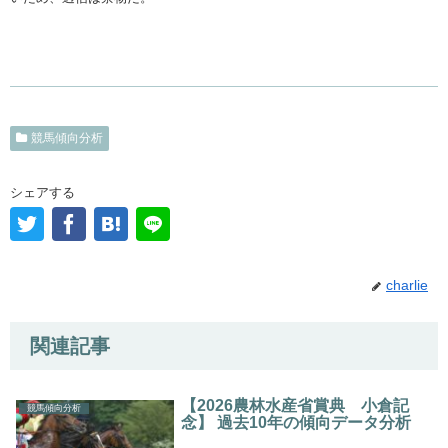
競馬傾向分析
シェアする
charlie
関連記事
【2026農林水産省賞典 小倉記
競馬傾向分析
念】 過去10年の傾向データ分析