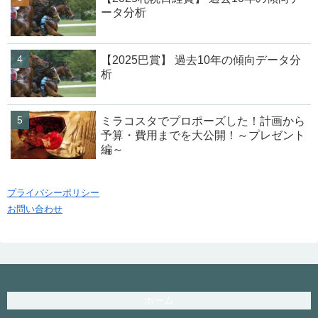
ータ分析
【2025巴賞】 過去10年の傾向データ分
析
ミラコスタでプロポーズした！計画から
予算・費用までを大公開！～プレゼント
編～
プライバシーポリシー
お問い合わせ
ホーム