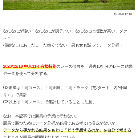
2020.12.18
なになにが強い、なになにが調子よい、なになには指数が高い、ダァ
～？
根拠なしにあーだこーだ喚くでない！男も女も黙ってデータ分析！
2020/12/19 中京11R 有松特別
のレース傾向を、過去10年分のレース結果
データを使って分析する。
G3未満は「同コース」「同距離」「同トラック（芝/ダート、内/外周
り）」で集計、
G3以上は「同レース」で集計していることに注意。
なお、本記事では勝馬の予想は行わない。
競馬で勝つためにデータ分析が必須である考えは揺るがないが、
データから導かれる結果をもとに「どう予想するのか」を自分で考える
こと
こそが競馬の醍醐味だと考えている。