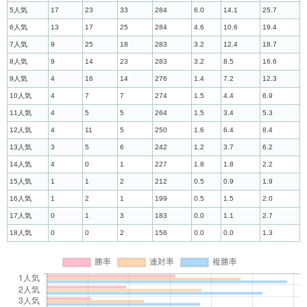
5人気
17
23
33
284
6.0
14.1
25.7
6人気
13
17
25
284
4.6
10.6
19.4
7人気
9
25
18
283
3.2
12.4
18.7
8人気
9
14
23
283
3.2
8.5
16.6
9人気
4
16
14
276
1.4
7.2
12.3
10人気
4
7
7
274
1.5
4.4
6.9
11人気
4
5
5
264
1.5
3.4
5.3
12人気
4
11
5
250
1.6
6.4
8.4
13人気
3
5
6
242
1.2
3.7
6.2
14人気
4
0
1
227
1.8
1.8
2.2
15人気
1
1
2
212
0.5
0.9
1.9
16人気
1
2
1
199
0.5
1.5
2.0
17人気
0
1
3
183
0.0
1.1
2.7
18人気
0
0
2
156
0.0
0.0
1.3