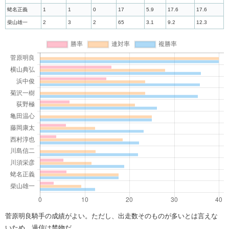
蛯名正義
1
1
0
17
5.9
17.6
17.6
柴山雄一
2
3
2
65
3.1
9.2
12.3
菅原明良騎手の成績がよい。ただし、出走数そのものが多いとは言えな
いため、過信は禁物だ。