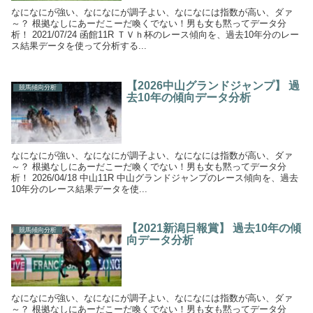
なになにが強い、なになにが調子よい、なになには指数が高い、ダァ
～？ 根拠なしにあーだこーだ喚くでない！男も女も黙ってデータ分
析！ 2021/07/24 函館11R ＴＶｈ杯のレース傾向を、過去10年分のレー
ス結果データを使って分析する...
【2026中山グランドジャンプ】 過
競馬傾向分析
去10年の傾向データ分析
なになにが強い、なになにが調子よい、なになには指数が高い、ダァ
～？ 根拠なしにあーだこーだ喚くでない！男も女も黙ってデータ分
析！ 2026/04/18 中山11R 中山グランドジャンプのレース傾向を、過去
10年分のレース結果データを使...
【2021新潟日報賞】 過去10年の傾
競馬傾向分析
向データ分析
なになにが強い、なになにが調子よい、なになには指数が高い、ダァ
～？ 根拠なしにあーだこーだ喚くでない！男も女も黙ってデータ分