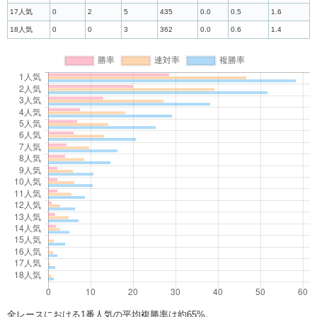
17人気
0
2
5
435
0.0
0.5
1.6
18人気
0
0
3
362
0.0
0.6
1.4
全レースにおける1番人気の平均複勝率は約65%。