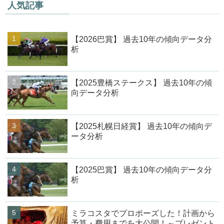
人気記事
【2026巴賞】 過去10年の傾向データ分
析
【2025豊橋ステークス】 過去10年の傾
向データ分析
【2025札幌日経賞】 過去10年の傾向デ
ータ分析
【2025巴賞】 過去10年の傾向データ分
析
ミラコスタでプロポーズした！計画から
予算・費用までを大公開！～プレゼント