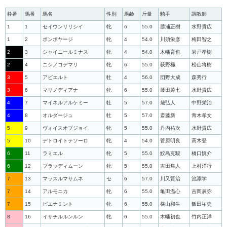
枠番
馬番
馬名
性別
馬齢
斤量
騎手
調教師
1
1
セイウンリリシイ
牝
6
55.0
勝浦正樹
水野貴広
1
2
ボンボヤージ
牝
4
54.0
川須栄彦
梅田智之
2
3
シャイニールミナス
牝
4
54.0
木幡育也
岩戸孝樹
2
4
ニシノコデマリ
牝
6
55.0
荻野極
松山将樹
3
5
アビエルト
牡
4
56.0
団野大成
森秀行
3
6
マリノディアナ
牝
6
55.0
藤田菜七
水野貴広
4
7
マイネルアルケミー
牡
5
57.0
黛弘人
中野栄治
4
8
オルダージュ
牡
5
57.0
斎藤新
青木孝文
5
9
ヴォイスオブジョイ
牝
5
55.0
丹内祐次
水野貴広
5
10
デトロイトテソーロ
牝
4
54.0
菅原明良
高木登
6
11
ラミエル
牝
5
55.0
鮫島克駿
橋口慎介
6
12
ブラッディムーン
牝
5
55.0
吉田隼人
上村洋行
7
13
マッスルマサムネ
セ
6
57.0
川又賢治
池添学
7
14
アルモニカ
牝
6
55.0
亀田温心
吉岡辰弥
7
15
ピエナミント
牝
6
55.0
横山和生
飯田祐史
8
16
イサチルルンルン
牝
6
55.0
木幡初也
竹内正洋