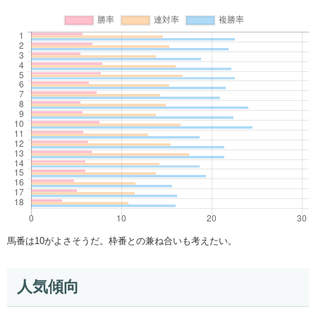
馬番は10がよさそうだ。枠番との兼ね合いも考えたい。
人気傾向