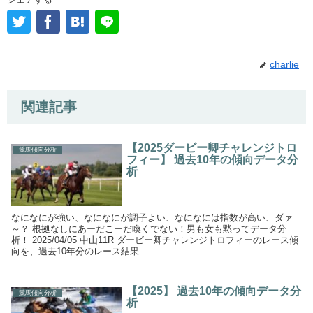
charlie
関連記事
【2025ダービー卿チャレンジトロ
競馬傾向分析
フィー】 過去10年の傾向データ分
析
なになにが強い、なになにが調子よい、なになには指数が高い、ダァ
～？ 根拠なしにあーだこーだ喚くでない！男も女も黙ってデータ分
析！ 2025/04/05 中山11R ダービー卿チャレンジトロフィーのレース傾
向を、過去10年分のレース結果...
【2025】 過去10年の傾向データ分
競馬傾向分析
析