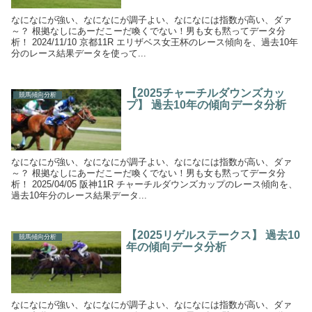
なになにが強い、なになにが調子よい、なになには指数が高い、ダァ
～？ 根拠なしにあーだこーだ喚くでない！男も女も黙ってデータ分
析！ 2024/11/10 京都11R エリザベス女王杯のレース傾向を、過去10年
分のレース結果データを使って...
【2025チャーチルダウンズカッ
競馬傾向分析
プ】 過去10年の傾向データ分析
なになにが強い、なになにが調子よい、なになには指数が高い、ダァ
～？ 根拠なしにあーだこーだ喚くでない！男も女も黙ってデータ分
析！ 2025/04/05 阪神11R チャーチルダウンズカップのレース傾向を、
過去10年分のレース結果データ...
【2025リゲルステークス】 過去10
競馬傾向分析
年の傾向データ分析
なになにが強い、なになにが調子よい、なになには指数が高い、ダァ