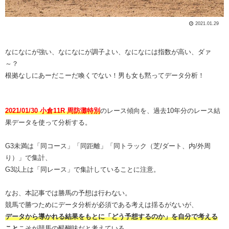
2021.01.29
なになにが強い、なになにが調子よい、なになには指数が高い、ダァ
～？
根拠なしにあーだこーだ喚くでない！男も女も黙ってデータ分析！
2021/01/30 小倉11R 周防灘特別
のレース傾向を、過去10年分のレース結
果データを使って分析する。
G3未満は「同コース」「同距離」「同トラック（芝/ダート、内/外周
り）」で集計、
G3以上は「同レース」で集計していることに注意。
なお、本記事では勝馬の予想は行わない。
競馬で勝つためにデータ分析が必須である考えは揺るがないが、
データから導かれる結果をもとに「どう予想するのか」を自分で考える
こと
こそが競馬の醍醐味だと考えている。