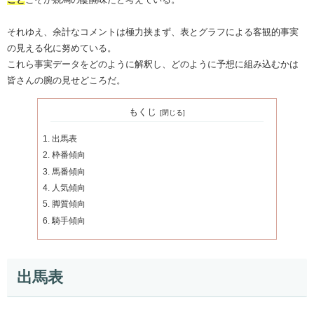
それゆえ、余計なコメントは極力挟まず、表とグラフによる客観的事実
の見える化に努めている。
これら事実データをどのように解釈し、どのように予想に組み込むかは
皆さんの腕の見せどころだ。
もくじ
出馬表
枠番傾向
馬番傾向
人気傾向
脚質傾向
騎手傾向
出馬表