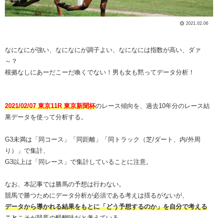
2021.02.06
なになにが強い、なになにが調子よい、なになには指数が高い、ダァ
～？
根拠なしにあーだこーだ喚くでない！男も女も黙ってデータ分析！
2021/02/07 東京11R 東京新聞杯
のレース傾向を、過去10年分のレース結
果データを使って分析する。
G3未満は「同コース」「同距離」「同トラック（芝/ダート、内/外周
り）」で集計、
G3以上は「同レース」で集計していることに注意。
なお、本記事では勝馬の予想は行わない。
競馬で勝つためにデータ分析が必須である考えは揺るがないが、
データから導かれる結果をもとに「どう予想するのか」を自分で考える
こと
こそが競馬の醍醐味だと考えている。