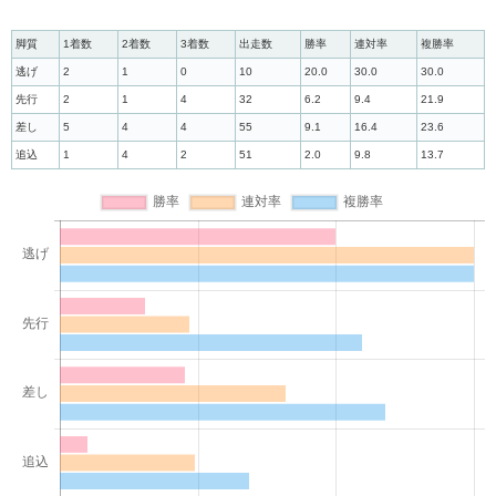
脚質
1着数
2着数
3着数
出走数
勝率
連対率
複勝率
逃げ
2
1
0
10
20.0
30.0
30.0
先行
2
1
4
32
6.2
9.4
21.9
差し
5
4
4
55
9.1
16.4
23.6
追込
1
4
2
51
2.0
9.8
13.7