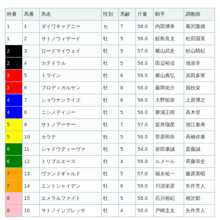
枠番
馬番
馬名
性別
馬齢
斤量
騎手
調教師
1
1
ダイワキャグニー
セ
7
58.0
内田博幸
菊沢隆徳
1
2
サトノウィザード
牡
5
56.0
鮫島良太
松田国英
2
3
ロードマイウェイ
牡
5
57.0
横山武史
杉山晴紀
2
4
カテドラル
牡
5
56.0
田辺裕信
池添学
3
5
トライン
牡
6
56.0
横山典弘
浜田多実
3
6
プロディガルサン
牡
8
56.0
藤岡佑介
国枝栄
4
7
ショウナンライズ
牡
8
56.0
大野拓弥
上原博之
4
8
ニシノデイジー
牡
5
56.0
勝浦正樹
高木登
5
9
サトノアーサー
牡
7
57.0
坂井瑠星
池江泰寿
5
10
カラテ
牡
5
56.0
菅原明良
高橋祥泰
6
11
シャドウディーヴァ
牝
5
54.0
岩田康誠
斎藤誠
6
12
トリプルエース
牡
4
56.0
ルメール
斉藤崇史
7
13
ヴァンドギャルド
牡
5
57.0
福永祐一
藤原英昭
7
14
エントシャイデン
牡
6
56.0
川須栄彦
矢作芳人
8
15
エメラルファイト
牡
5
56.0
石川裕紀
相沢郁
8
16
サトノインプレッサ
牡
4
56.0
戸崎圭太
矢作芳人