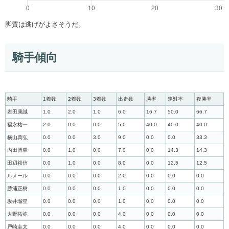
脚質は逃げがよさそうだ。
騎手傾向
騎手
1着数
2着数
3着数
出走数
勝率
連対率
複勝率
岩田康誠
1.0
2.0
1.0
6.0
16.7
50.0
66.7
福永祐一
2.0
0.0
0.0
5.0
40.0
40.0
40.0
横山典弘
0.0
0.0
3.0
9.0
0.0
0.0
33.3
内田博幸
0.0
1.0
0.0
7.0
0.0
14.3
14.3
田辺裕信
0.0
1.0
0.0
8.0
0.0
12.5
12.5
ルメール
0.0
0.0
0.0
2.0
0.0
0.0
0.0
勝浦正樹
0.0
0.0
0.0
1.0
0.0
0.0
0.0
坂井瑠星
0.0
0.0
0.0
1.0
0.0
0.0
0.0
大野拓弥
0.0
0.0
0.0
4.0
0.0
0.0
0.0
戸崎圭太
0.0
0.0
0.0
4.0
0.0
0.0
0.0