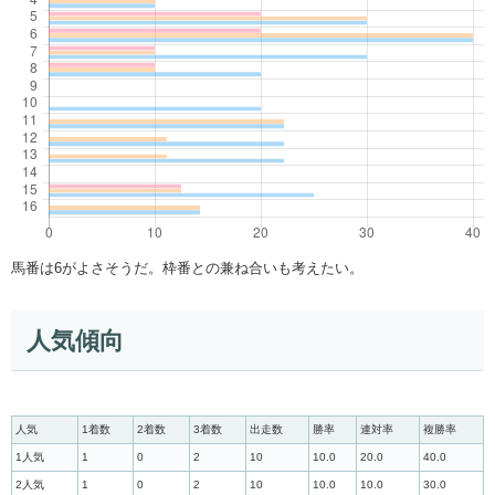
馬番は6がよさそうだ。枠番との兼ね合いも考えたい。
人気傾向
人気
1着数
2着数
3着数
出走数
勝率
連対率
複勝率
1人気
1
0
2
10
10.0
20.0
40.0
2人気
1
0
2
10
10.0
10.0
30.0