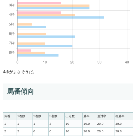
4枠がよさそうだ。
馬番傾向
馬番
1着数
2着数
3着数
出走数
勝率
連対率
複勝率
1
1
1
2
10
10.0
20.0
40.0
2
2
0
0
10
20.0
20.0
20.0