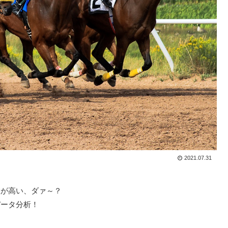
2021.07.31
数が高い、ダァ～？
データ分析！