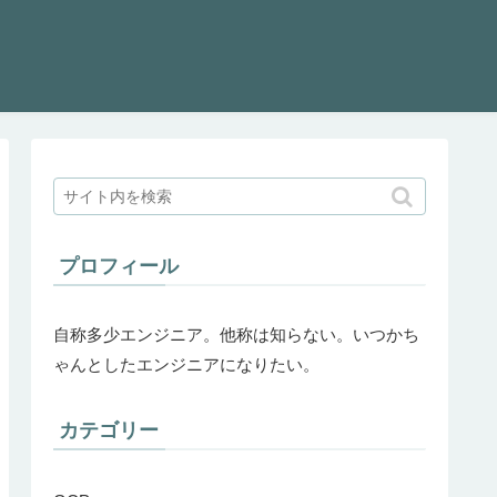
プロフィール
自称多少エンジニア。他称は知らない。いつかち
ゃんとしたエンジニアになりたい。
カテゴリー