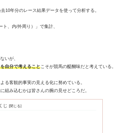
去10年分のレース結果データを使って分析する。
ート、内/外周り）」で集計、
がないが、
」を自分で考えること
こそが競馬の醍醐味だと考えている。
による客観的事実の見える化に努めている。
想に組み込むかは皆さんの腕の見せどころだ。
くじ