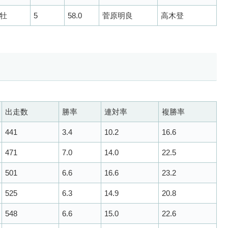
牡
5
58.0
菅原明良
高木登
出走数
勝率
連対率
複勝率
441
3.4
10.2
16.6
471
7.0
14.0
22.5
501
6.6
16.6
23.2
525
6.3
14.9
20.8
548
6.6
15.0
22.6