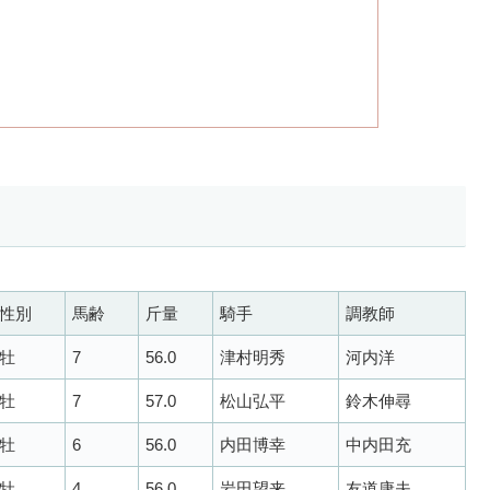
性別
馬齢
斤量
騎手
調教師
牡
7
56.0
津村明秀
河内洋
牡
7
57.0
松山弘平
鈴木伸尋
牡
6
56.0
内田博幸
中内田充
牡
4
56.0
岩田望来
友道康夫