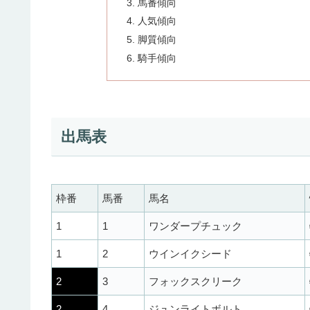
馬番傾向
人気傾向
脚質傾向
騎手傾向
出馬表
枠番
馬番
馬名
1
1
ワンダープチュック
1
2
ウインイクシード
2
3
フォックスクリーク
2
4
ジュンライトボルト