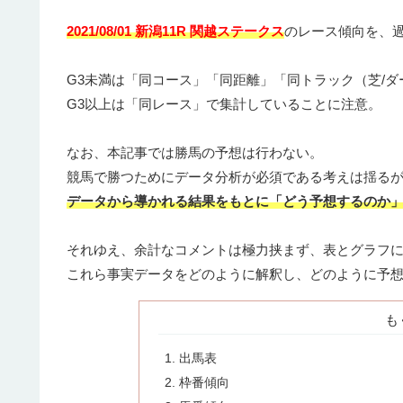
2021/08/01 新潟11R 関越ステークス
のレース傾向を、過
G3未満は「同コース」「同距離」「同トラック（芝/ダ
G3以上は「同レース」で集計していることに注意。
なお、本記事では勝馬の予想は行わない。
競馬で勝つためにデータ分析が必須である考えは揺る
データから導かれる結果をもとに「どう予想するのか
それゆえ、余計なコメントは極力挟まず、表とグラフ
これら事実データをどのように解釈し、どのように予
も
出馬表
枠番傾向