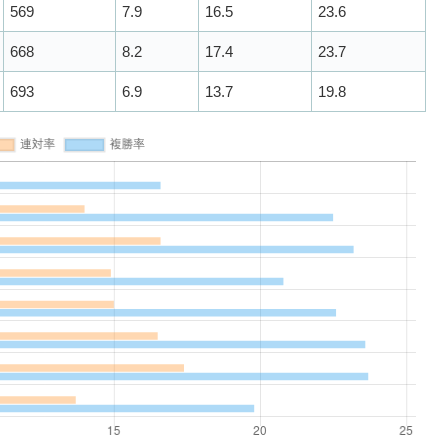
569
7.9
16.5
23.6
668
8.2
17.4
23.7
693
6.9
13.7
19.8