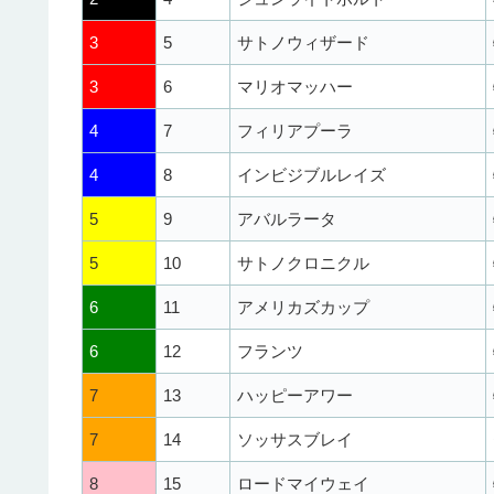
3
5
サトノウィザード
3
6
マリオマッハー
4
7
フィリアプーラ
4
8
インビジブルレイズ
5
9
アバルラータ
5
10
サトノクロニクル
6
11
アメリカズカップ
6
12
フランツ
7
13
ハッピーアワー
7
14
ソッサスブレイ
8
15
ロードマイウェイ