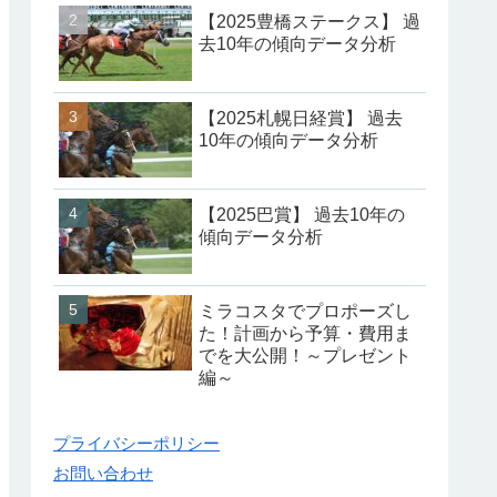
【2025豊橋ステークス】 過
去10年の傾向データ分析
【2025札幌日経賞】 過去
10年の傾向データ分析
【2025巴賞】 過去10年の
傾向データ分析
ミラコスタでプロポーズし
た！計画から予算・費用ま
でを大公開！～プレゼント
編～
プライバシーポリシー
お問い合わせ