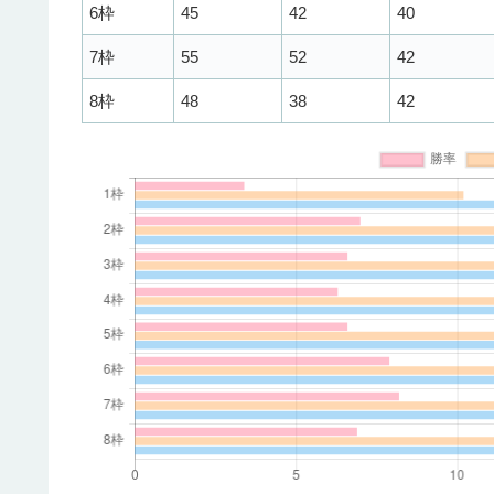
6枠
45
42
40
7枠
55
52
42
8枠
48
38
42