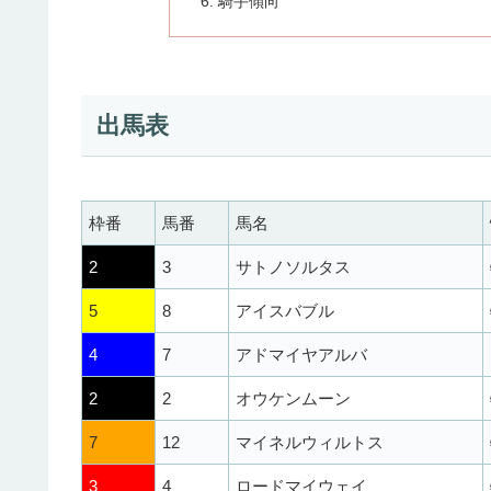
騎手傾向
出馬表
枠番
馬番
馬名
2
3
サトノソルタス
5
8
アイスバブル
4
7
アドマイヤアルバ
2
2
オウケンムーン
7
12
マイネルウィルトス
3
4
ロードマイウェイ