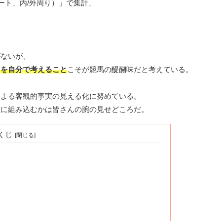
ート、内/外周り）」で集計、
がないが、
」を自分で考えること
こそが競馬の醍醐味だと考えている。
による客観的事実の見える化に努めている。
想に組み込むかは皆さんの腕の見せどころだ。
くじ