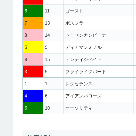
6
11
ゴースト
7
13
ボスジラ
8
14
トーセンカンビーナ
5
9
ディアマンミノル
8
15
アンティシペイト
3
5
フライライクバード
1
1
レクセランス
4
6
アイアンバローズ
6
10
オーソリティ