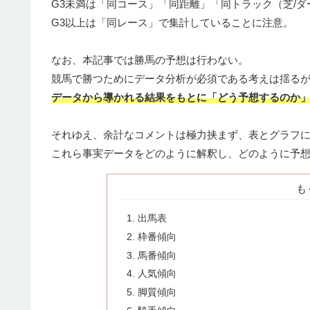
G3未満は「同コース」「同距離」「同トラック（芝/ダ
G3以上は「同レース」で集計していることに注意。
なお、本記事では勝馬の予想は行わない。
競馬で勝つためにデータ分析が必須である考えは揺る
データから導かれる結果をもとに「どう予想するのか
それゆえ、余計なコメントは極力挟まず、表とグラフ
これら事実データをどのように解釈し、どのように予
も
出馬表
枠番傾向
馬番傾向
人気傾向
脚質傾向