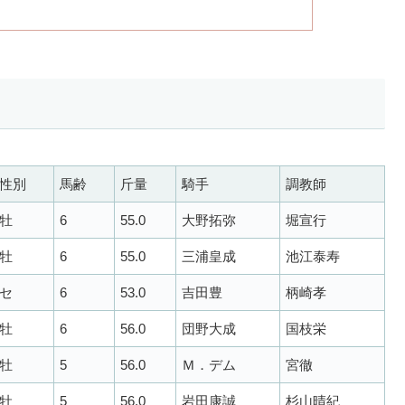
性別
馬齢
斤量
騎手
調教師
牡
6
55.0
大野拓弥
堀宣行
牡
6
55.0
三浦皇成
池江泰寿
セ
6
53.0
吉田豊
柄崎孝
牡
6
56.0
団野大成
国枝栄
牡
5
56.0
Ｍ．デム
宮徹
牡
5
56.0
岩田康誠
杉山晴紀