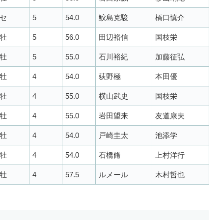
セ
5
54.0
鮫島克駿
橋口慎介
牡
5
56.0
田辺裕信
国枝栄
牡
5
55.0
石川裕紀
加藤征弘
牡
4
54.0
荻野極
本田優
牡
4
55.0
横山武史
国枝栄
牡
4
55.0
岩田望来
友道康夫
牡
4
54.0
戸崎圭太
池添学
牡
4
54.0
石橋脩
上村洋行
牡
4
57.5
ルメール
木村哲也