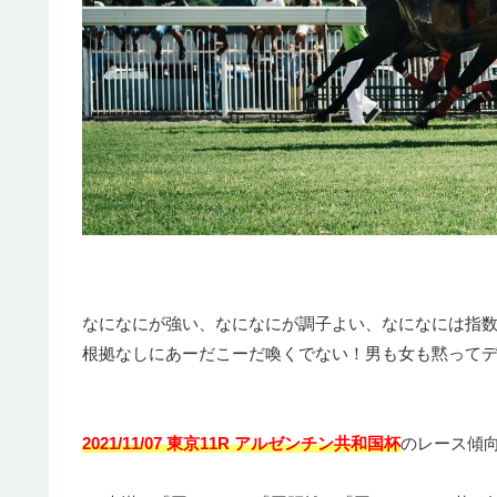
なになにが強い、なになにが調子よい、なになには指
根拠なしにあーだこーだ喚くでない！男も女も黙って
2021/11/07 東京11R アルゼンチン共和国杯
のレース傾