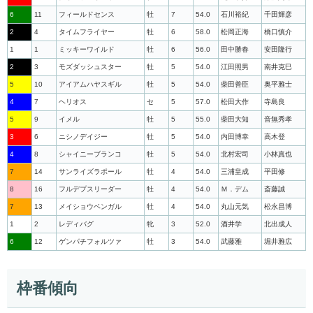
6
11
フィールドセンス
牡
7
54.0
石川裕紀
千田輝彦
2
4
タイムフライヤー
牡
6
58.0
松岡正海
橋口慎介
1
1
ミッキーワイルド
牡
6
56.0
田中勝春
安田隆行
2
3
モズダッシュスター
牡
5
54.0
江田照男
南井克巳
5
10
アイアムハヤスギル
牡
5
54.0
柴田善臣
奥平雅士
4
7
ヘリオス
セ
5
57.0
松田大作
寺島良
5
9
イメル
牡
5
55.0
柴田大知
音無秀孝
3
6
ニシノデイジー
牡
5
54.0
内田博幸
高木登
4
8
シャイニーブランコ
牡
5
54.0
北村宏司
小林真也
7
14
サンライズラポール
牡
4
54.0
三浦皇成
平田修
8
16
フルデプスリーダー
牡
4
54.0
Ｍ．デム
斎藤誠
7
13
メイショウベンガル
牡
4
54.0
丸山元気
松永昌博
1
2
レディバグ
牝
3
52.0
酒井学
北出成人
6
12
ゲンパチフォルツァ
牡
3
54.0
武藤雅
堀井雅広
枠番傾向