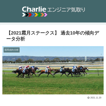
【2021霜月ステークス】 過去10年の傾向デ
ータ分析
競馬傾向分析
2021.11.20