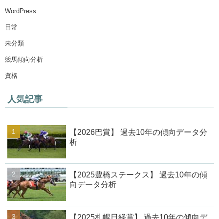
WordPress
日常
未分類
競馬傾向分析
資格
人気記事
【2026巴賞】 過去10年の傾向データ分
析
【2025豊橋ステークス】 過去10年の傾
向データ分析
【2025札幌日経賞】 過去10年の傾向デ