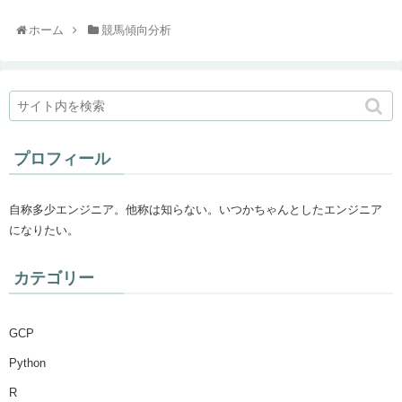
ホーム
競馬傾向分析
プロフィール
自称多少エンジニア。他称は知らない。いつかちゃんとしたエンジニア
になりたい。
カテゴリー
GCP
Python
R