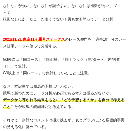
なになにが強い、なになにが調子よい、なになには指数が高い、ダァ
～？
根拠なしにあーだこーだ喚くでない！男も女も黙ってデータ分析！
2021/11/21 東京11R 霜月ステークス
のレース傾向を、過去10年分のレー
ス結果データを使って分析する。
G3未満は「同コース」「同距離」「同トラック（芝/ダート、内/外周
り）」で集計、
G3以上は「同レース」で集計していることに注意。
なお、本記事では勝馬の予想は行わない。
競馬で勝つためにデータ分析が必須である考えは揺るがないが、
データから導かれる結果をもとに「どう予想するのか」を自分で考える
こと
こそが競馬の醍醐味だと考えている。
それゆえ、余計なコメントは極力挟まず、表とグラフによる客観的事実
の見える化に努めている。