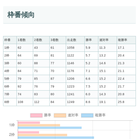
枠番傾向
枠番
1着数
2着数
3着数
出走数
勝率
連対率
複勝率
1枠
62
43
61
1058
5.9
11.3
17.1
2枠
64
69
81
1122
5.7
13.2
20.4
3枠
60
88
77
1146
5.2
14.6
21.3
4枠
84
71
70
1176
7.1
15.1
21.1
5枠
79
85
87
1206
6.6
15.2
22.4
6枠
92
76
79
1223
7.5
15.2
21.7
7枠
74
83
80
1241
6.0
14.3
20.8
8枠
108
112
84
1249
8.6
19.1
25.8