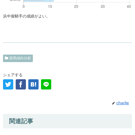
浜中俊騎手の成績がよい。
競馬傾向分析
シェアする
charlie
関連記事