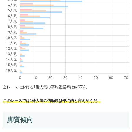
全レースにおける1番人気の平均複勝率は約65%。
このレースでは1番人気の信頼度は平均的と言えそうだ。
脚質傾向