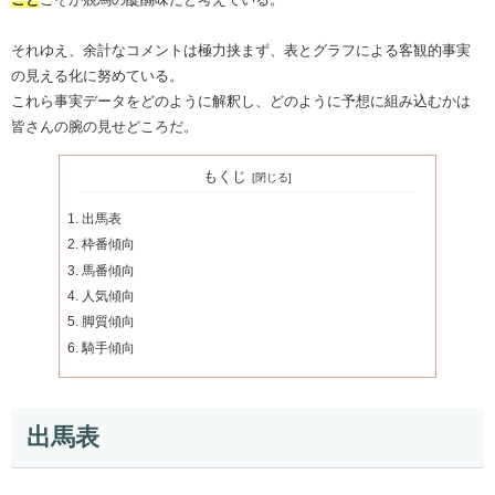
それゆえ、余計なコメントは極力挟まず、表とグラフによる客観的事実
の見える化に努めている。
これら事実データをどのように解釈し、どのように予想に組み込むかは
皆さんの腕の見せどころだ。
もくじ
出馬表
枠番傾向
馬番傾向
人気傾向
脚質傾向
騎手傾向
出馬表