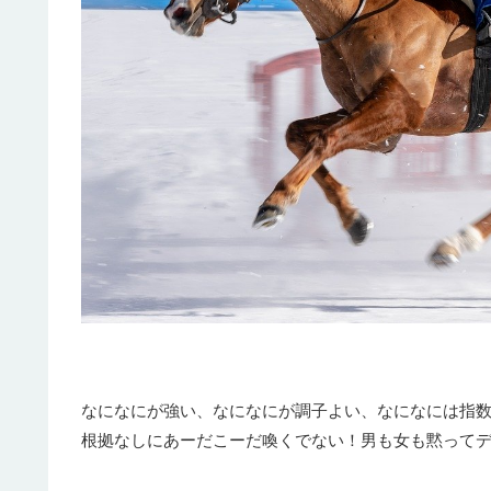
なになにが強い、なになにが調子よい、なになには指
根拠なしにあーだこーだ喚くでない！男も女も黙って