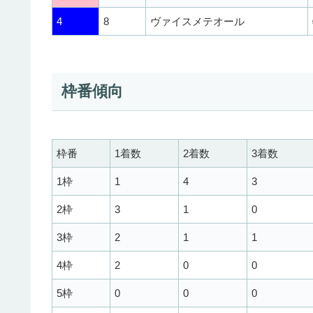
4
8
ヴァイスメテオール
枠番傾向
枠番
1着数
2着数
3着数
1枠
1
4
3
2枠
3
1
0
3枠
2
1
1
4枠
2
0
0
5枠
0
0
0