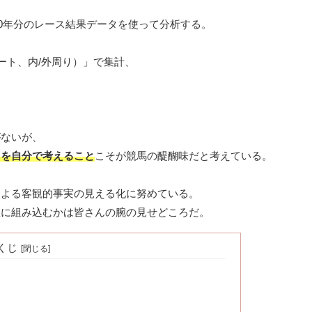
0年分のレース結果データを使って分析する。
ート、内/外周り）」で集計、
がないが、
」を自分で考えること
こそが競馬の醍醐味だと考えている。
による客観的事実の見える化に努めている。
想に組み込むかは皆さんの腕の見せどころだ。
くじ