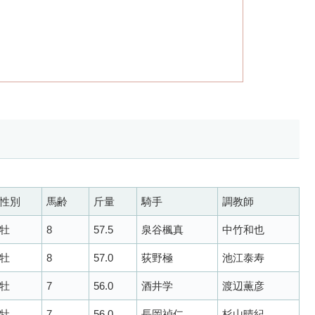
性別
馬齢
斤量
騎手
調教師
牡
8
57.5
泉谷楓真
中竹和也
牡
8
57.0
荻野極
池江泰寿
牡
7
56.0
酒井学
渡辺薫彦
牡
7
56.0
長岡禎仁
杉山晴紀