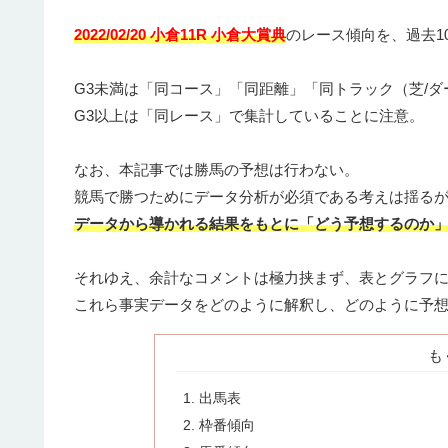
2022/02/20 小倉11R 小倉大賞典
のレース傾向を、過去1
G3未満は「同コース」「同距離」「同トラック（芝/ダ
G3以上は「同レース」で集計していることに注意。
なお、本記事では勝馬の予想は行わない。
競馬で勝つためにデータ分析が必須である考えは揺る
データから導かれる結果をもとに「どう予想するのか
それゆえ、余計なコメントは極力挟まず、表とグラフ
これら事実データをどのように解釈し、どのように予
も
出馬表
枠番傾向