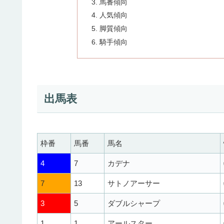
馬番傾向
人気傾向
脚質傾向
騎手傾向
出馬表
枠番
馬番
馬名
4
7
カデナ
7
13
サトノアーサー
3
5
ダブルシャープ
1
1
アールスター