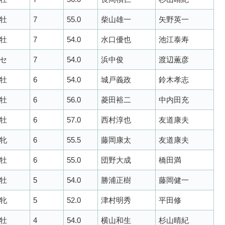
牡
7
55.0
柴山雄一
矢野英一
牡
7
54.0
水口優也
池江泰寿
セ
7
54.0
浜中俊
渡辺薫彦
牡
6
54.0
城戸義政
鈴木孝志
牡
6
56.0
菱田裕二
中内田充
牡
6
57.0
西村淳也
友道康夫
牝
6
55.5
藤岡康太
友道康夫
牡
6
55.0
団野大成
橋田満
牡
5
54.0
勝浦正樹
藤岡健一
牝
5
52.0
津村明秀
平田修
牡
4
54.0
横山和生
杉山晴紀