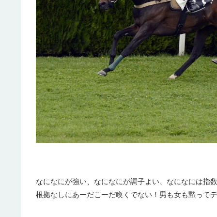
なになにが強い、なになにが調子よい、なになには指
根拠なしにあーだこーだ喚くでない！男も女も黙って