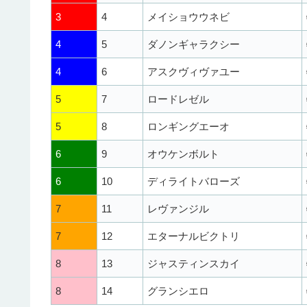
3
4
メイショウウネビ
4
5
ダノンギャラクシー
4
6
アスクヴィヴァユー
5
7
ロードレゼル
5
8
ロンギングエーオ
6
9
オウケンボルト
6
10
ディライトバローズ
7
11
レヴァンジル
7
12
エターナルビクトリ
8
13
ジャスティンスカイ
8
14
グランシエロ