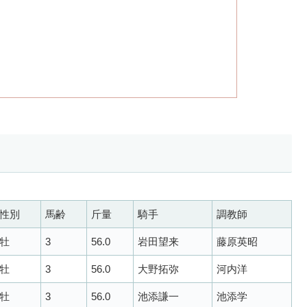
性別
馬齢
斤量
騎手
調教師
牡
3
56.0
岩田望来
藤原英昭
牡
3
56.0
大野拓弥
河内洋
牡
3
56.0
池添謙一
池添学