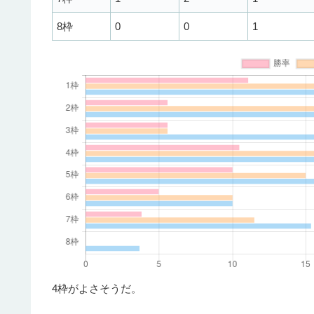
8枠
0
0
1
4枠がよさそうだ。