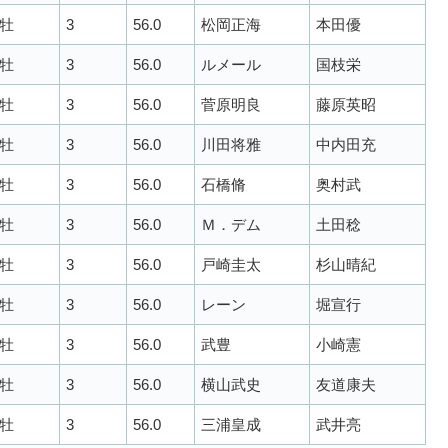
牡
3
56.0
松岡正海
本田優
牡
3
56.0
ルメール
国枝栄
牡
3
56.0
菅原明良
藤原英昭
牡
3
56.0
川田将雅
中内田充
牡
3
56.0
石橋脩
奥村武
牡
3
56.0
Ｍ．デム
土田稔
牡
3
56.0
戸崎圭太
杉山晴紀
牡
3
56.0
レーン
堀宣行
牡
3
56.0
武豊
小崎憲
牡
3
56.0
横山武史
友道康夫
牡
3
56.0
三浦皇成
武井亮