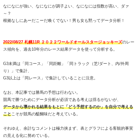
なになにが強い、なになにが調子よい、なになには指数が高い、ダァ
～？
根拠なしにあーだこーだ喚くでない！男も女も黙ってデータ分析！
2022/08/27 札幌11R ２０２２ワールドオールスタージョッキーズ
のレー
ス傾向を、過去10年分のレース結果データを使って分析する。
G3未満は「同コース」「同距離」「同トラック（芝/ダート、内/外周
り）」で集計、
G3以上は「同レース」で集計していることに注意。
なお、本記事では勝馬の予想は行わない。
競馬で勝つためにデータ分析が必須である考えは揺るがないが、
データから導かれる結果をもとに「どう予想するのか」を自分で考える
こと
こそが競馬の醍醐味だと考えている。
それゆえ、余計なコメントは極力挟まず、表とグラフによる客観的事実
の見える化に努めている。