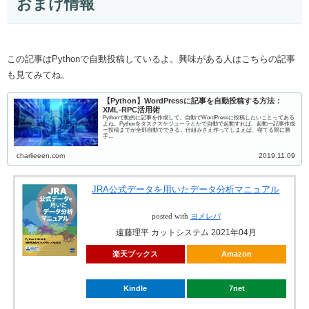
おまけ情報
この記事はPythonで自動投稿しているよ。興味がある人はこちらの記事
も見てみてね。
【Python】WordPressに記事を自動投稿する方法：
XML-RPC活用術
Pythonで動的に記事を作成して、自動でWordPressに投稿したいことってある
よね。Pythonをタスクスケジューラとかで自動で起動すれば、起動ー記事作成
ー投稿までが全部自動でできる。仕組みさえ作ってしまえば、寝てる間に勝
手…
charlieeen.com
2019.11.09
JRA公式データを用いたデータ分析マニュアル
posted with
ヨメレバ
遠藤理平 カットシステム 2021年04月
楽天ブックス
Amazon
Kindle
7net