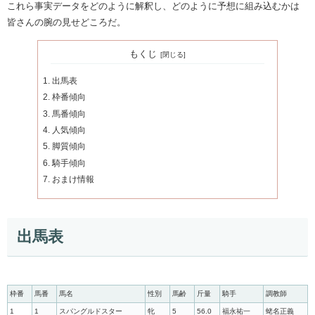
これら事実データをどのように解釈し、どのように予想に組み込むかは
皆さんの腕の見せどころだ。
もくじ
出馬表
枠番傾向
馬番傾向
人気傾向
脚質傾向
騎手傾向
おまけ情報
出馬表
枠番
馬番
馬名
性別
馬齢
斤量
騎手
調教師
1
1
スパングルドスター
牝
5
56.0
福永祐一
蛯名正義