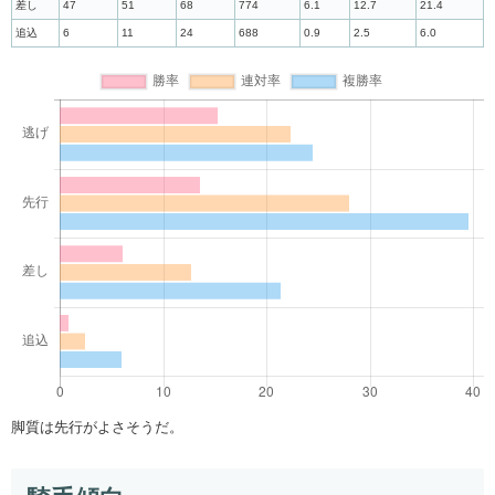
差し
47
51
68
774
6.1
12.7
21.4
追込
6
11
24
688
0.9
2.5
6.0
脚質は先行がよさそうだ。