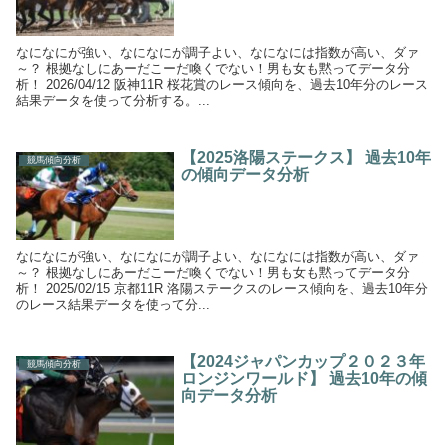
なになにが強い、なになにが調子よい、なになには指数が高い、ダァ
～？ 根拠なしにあーだこーだ喚くでない！男も女も黙ってデータ分
析！ 2026/04/12 阪神11R 桜花賞のレース傾向を、過去10年分のレース
結果データを使って分析する。...
【2025洛陽ステークス】 過去10年
競馬傾向分析
の傾向データ分析
なになにが強い、なになにが調子よい、なになには指数が高い、ダァ
～？ 根拠なしにあーだこーだ喚くでない！男も女も黙ってデータ分
析！ 2025/02/15 京都11R 洛陽ステークスのレース傾向を、過去10年分
のレース結果データを使って分...
【2024ジャパンカップ２０２３年
競馬傾向分析
ロンジンワールド】 過去10年の傾
向データ分析