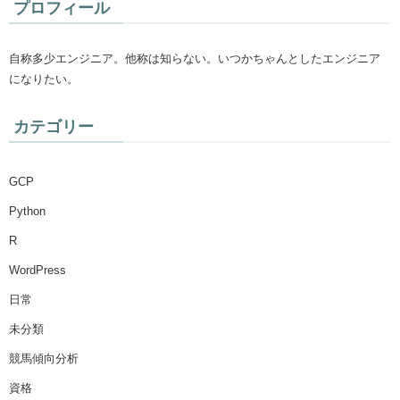
プロフィール
自称多少エンジニア。他称は知らない。いつかちゃんとしたエンジニア
になりたい。
カテゴリー
GCP
Python
R
WordPress
日常
未分類
競馬傾向分析
資格