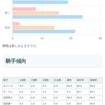
脚質は差しがよさそうだ。
騎手傾向
騎手
1着数
2着数
3着数
出走数
勝率
連対率
複勝率
ルメール
4.0
0.0
0.0
5.0
80.0
80.0
80.0
Ｍ．デム
0.0
2.0
0.0
3.0
0.0
66.7
66.7
吉田隼人
1.0
0.0
0.0
2.0
50.0
50.0
50.0
池添謙一
0.0
1.0
1.0
5.0
0.0
20.0
40.0