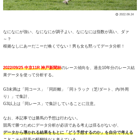
2022.09.24
なになにが強い、なになにが調子よい、なになには指数が高い、ダァ
～？
根拠なしにあーだこーだ喚くでない！男も女も黙ってデータ分析！
2022/09/25 中京11R 神戸新聞杯
のレース傾向を、過去10年分のレース結
果データを使って分析する。
G3未満は「同コース」「同距離」「同トラック（芝/ダート、内/外周
り）」で集計、
G3以上は「同レース」で集計していることに注意。
なお、本記事では勝馬の予想は行わない。
競馬で勝つためにデータ分析が必須である考えは揺るがないが、
データから導かれる結果をもとに「どう予想するのか」を自分で考える
こと
こそが競馬の醍醐味だと考えている。