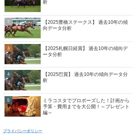
析
【2025豊橋ステークス】 過去10年の傾
向データ分析
【2025札幌日経賞】 過去10年の傾向デ
ータ分析
【2025巴賞】 過去10年の傾向データ分
析
ミラコスタでプロポーズした！計画から
予算・費用までを大公開！～プレゼント
編～
プライバシーポリシー