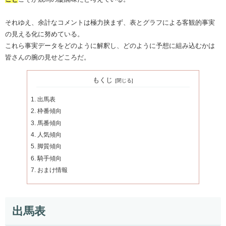
それゆえ、余計なコメントは極力挟まず、表とグラフによる客観的事実
の見える化に努めている。
これら事実データをどのように解釈し、どのように予想に組み込むかは
皆さんの腕の見せどころだ。
もくじ
出馬表
枠番傾向
馬番傾向
人気傾向
脚質傾向
騎手傾向
おまけ情報
出馬表