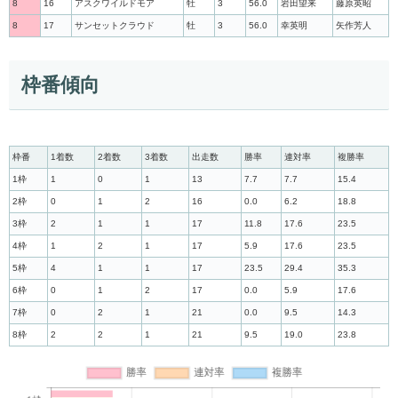
8
16
アスクワイルドモア
牡
3
56.0
岩田望来
藤原英昭
8
17
サンセットクラウド
牡
3
56.0
幸英明
矢作芳人
枠番傾向
枠番
1着数
2着数
3着数
出走数
勝率
連対率
複勝率
1枠
1
0
1
13
7.7
7.7
15.4
2枠
0
1
2
16
0.0
6.2
18.8
3枠
2
1
1
17
11.8
17.6
23.5
4枠
1
2
1
17
5.9
17.6
23.5
5枠
4
1
1
17
23.5
29.4
35.3
6枠
0
1
2
17
0.0
5.9
17.6
7枠
0
2
1
21
0.0
9.5
14.3
8枠
2
2
1
21
9.5
19.0
23.8