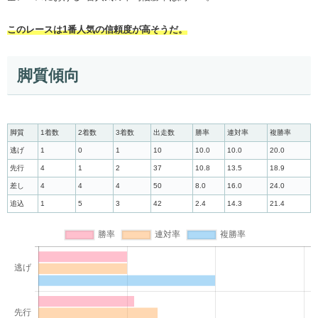
このレースは1番人気の信頼度が高そうだ。
脚質傾向
脚質
1着数
2着数
3着数
出走数
勝率
連対率
複勝率
逃げ
1
0
1
10
10.0
10.0
20.0
先行
4
1
2
37
10.8
13.5
18.9
差し
4
4
4
50
8.0
16.0
24.0
追込
1
5
3
42
2.4
14.3
21.4