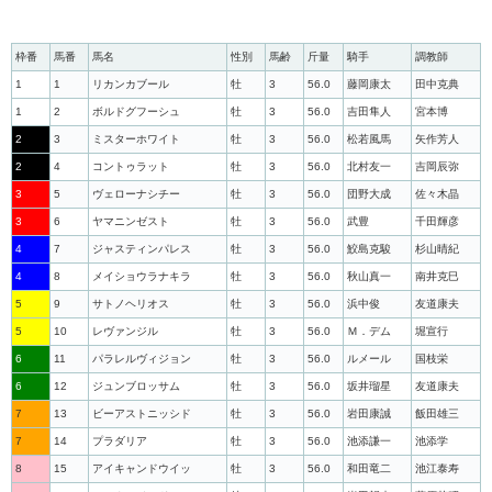
枠番
馬番
馬名
性別
馬齢
斤量
騎手
調教師
1
1
リカンカブール
牡
3
56.0
藤岡康太
田中克典
1
2
ボルドグフーシュ
牡
3
56.0
吉田隼人
宮本博
2
3
ミスターホワイト
牡
3
56.0
松若風馬
矢作芳人
2
4
コントゥラット
牡
3
56.0
北村友一
吉岡辰弥
3
5
ヴェローナシチー
牡
3
56.0
団野大成
佐々木晶
3
6
ヤマニンゼスト
牡
3
56.0
武豊
千田輝彦
4
7
ジャスティンパレス
牡
3
56.0
鮫島克駿
杉山晴紀
4
8
メイショウラナキラ
牡
3
56.0
秋山真一
南井克巳
5
9
サトノヘリオス
牡
3
56.0
浜中俊
友道康夫
5
10
レヴァンジル
牡
3
56.0
Ｍ．デム
堀宣行
6
11
パラレルヴィジョン
牡
3
56.0
ルメール
国枝栄
6
12
ジュンブロッサム
牡
3
56.0
坂井瑠星
友道康夫
7
13
ビーアストニッシド
牡
3
56.0
岩田康誠
飯田雄三
7
14
プラダリア
牡
3
56.0
池添謙一
池添学
8
15
アイキャンドウイッ
牡
3
56.0
和田竜二
池江泰寿