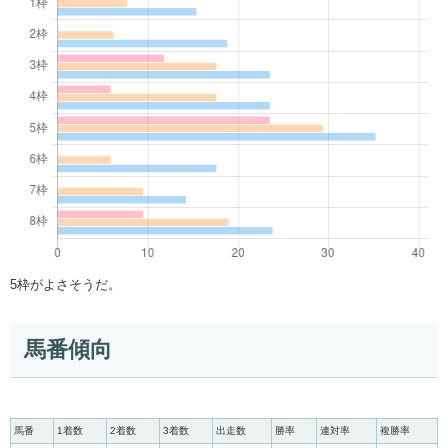
5枠がよさそうだ。
馬番傾向
馬番
1着数
2着数
3着数
出走数
勝率
連対率
複勝率