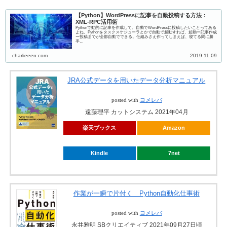
【Python】WordPressに記事を自動投稿する方法：
XML-RPC活用術
Pythonで動的に記事を作成して、自動でWordPressに投稿したいことってある
よね。Pythonをタスクスケジューラとかで自動で起動すれば、起動ー記事作成
ー投稿までが全部自動でできる。仕組みさえ作ってしまえば、寝てる間に勝
手…
charlieeen.com
2019.11.09
JRA公式データを用いたデータ分析マニュアル
posted with
ヨメレバ
遠藤理平 カットシステム 2021年04月
楽天ブックス
Amazon
Kindle
7net
作業が一瞬で片付く Python自動化仕事術
posted with
ヨメレバ
永井雅明 SBクリエイティブ 2021年09月27日頃