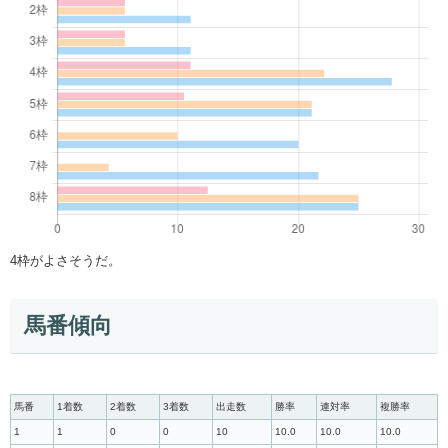
4枠がよさそうだ。
馬番傾向
馬番
1着数
2着数
3着数
出走数
勝率
連対率
複勝率
1
1
0
0
10
10.0
10.0
10.0