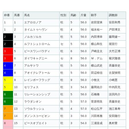
枠番
馬番
馬名
性別
馬齢
斤量
騎手
調教師
1
1
エアロロノア
牡
5
56.0
岩田望来
笹田和秀
1
2
タイムトゥヘヴン
牡
4
56.0
福永祐一
戸田博文
2
3
ノルカソルカ
牡
5
56.0
内田博幸
藤岡健一
2
4
ルフトシュトローム
セ
5
56.0
横山和生
堀宣行
3
5
ピースワンパラディ
牡
6
56.0
戸崎圭太
大竹正博
3
6
ダイワキャグニー
セ
8
56.0
Ｍ．デム
菊沢隆徳
4
7
アルサトワ
牡
5
56.0
横山武史
斉藤崇史
4
8
アオイクレアトール
牡
5
56.0
田辺裕信
古賀慎明
5
9
レインボーフラッグ
牡
9
56.0
小牧太
小崎憲
5
10
セリフォス
牡
3
54.0
藤岡佑介
中内田充
6
11
リレーションシップ
牡
5
56.0
石橋脩
須貝尚介
6
12
ラウダシオン
牡
5
57.0
菅原明良
斉藤崇史
7
13
ソウルラッシュ
牡
4
57.0
松山弘平
池江泰寿
7
14
ダノンスコーピオン
牡
3
56.0
川田将雅
安田隆行
8
15
ピースオブエイト
牡
3
54.0
三浦皇成
奥村豊