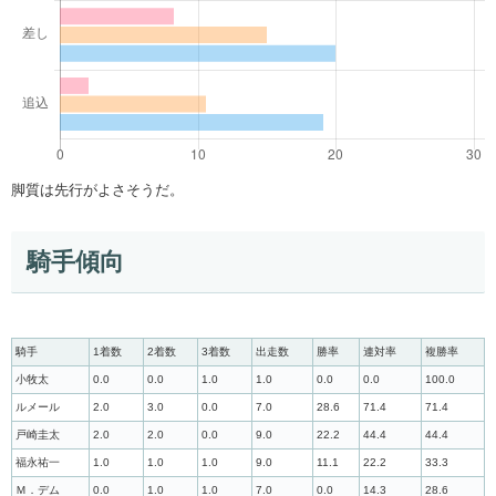
脚質は先行がよさそうだ。
騎手傾向
騎手
1着数
2着数
3着数
出走数
勝率
連対率
複勝率
小牧太
0.0
0.0
1.0
1.0
0.0
0.0
100.0
ルメール
2.0
3.0
0.0
7.0
28.6
71.4
71.4
戸崎圭太
2.0
2.0
0.0
9.0
22.2
44.4
44.4
福永祐一
1.0
1.0
1.0
9.0
11.1
22.2
33.3
Ｍ．デム
0.0
1.0
1.0
7.0
0.0
14.3
28.6