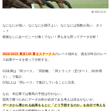
2022.10.21
なになにが強い、なになにが調子よい、なになには指数が高い、ダァ
～？
根拠なしにあーだこーだ喚くでない！男も女も黙ってデータ分析！
2022/10/22 東京11R 富士ステークス
のレース傾向を、過去10年分のレー
ス結果データを使って分析する。
G3未満は「同コース」「同距離」「同トラック（芝/ダート、内/外周
り）」で集計、
G3以上は「同レース」で集計していることに注意。
なお、本記事では勝馬の予想は行わない。
競馬で勝つためにデータ分析が必須である考えは揺るがないが、
データから導かれる結果をもとに「どう予想するのか」を自分で考える
こと
こそが競馬の醍醐味だと考えている。