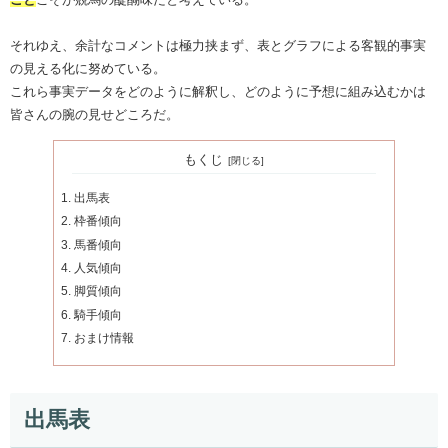
それゆえ、余計なコメントは極力挟まず、表とグラフによる客観的事実
の見える化に努めている。
これら事実データをどのように解釈し、どのように予想に組み込むかは
皆さんの腕の見せどころだ。
もくじ
出馬表
枠番傾向
馬番傾向
人気傾向
脚質傾向
騎手傾向
おまけ情報
出馬表