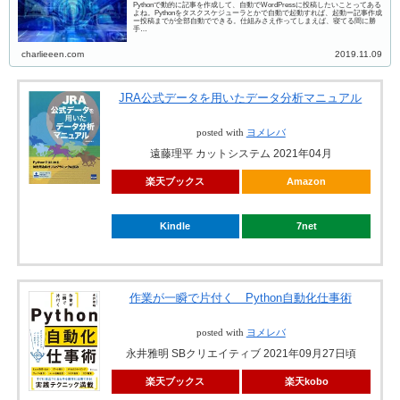
Pythonで動的に記事を作成して、自動でWordPressに投稿したいことってある
よね。Pythonをタスクスケジューラとかで自動で起動すれば、起動ー記事作成
ー投稿までが全部自動でできる。仕組みさえ作ってしまえば、寝てる間に勝
手…
charlieeen.com
2019.11.09
JRA公式データを用いたデータ分析マニュアル
posted with
ヨメレバ
遠藤理平 カットシステム 2021年04月
楽天ブックス
Amazon
Kindle
7net
作業が一瞬で片付く Python自動化仕事術
posted with
ヨメレバ
永井雅明 SBクリエイティブ 2021年09月27日頃
楽天ブックス
楽天kobo