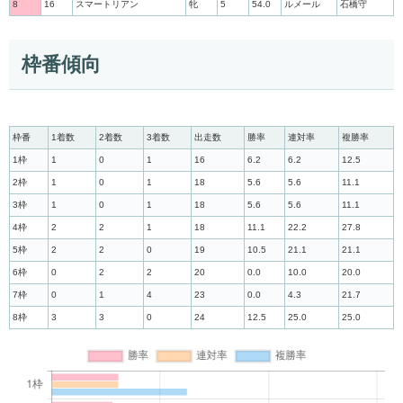
8
16
スマートリアン
牝
5
54.0
ルメール
石橋守
枠番傾向
枠番
1着数
2着数
3着数
出走数
勝率
連対率
複勝率
1枠
1
0
1
16
6.2
6.2
12.5
2枠
1
0
1
18
5.6
5.6
11.1
3枠
1
0
1
18
5.6
5.6
11.1
4枠
2
2
1
18
11.1
22.2
27.8
5枠
2
2
0
19
10.5
21.1
21.1
6枠
0
2
2
20
0.0
10.0
20.0
7枠
0
1
4
23
0.0
4.3
21.7
8枠
3
3
0
24
12.5
25.0
25.0