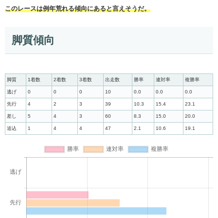
このレースは例年荒れる傾向にあると言えそうだ。
脚質傾向
脚質
1着数
2着数
3着数
出走数
勝率
連対率
複勝率
逃げ
0
0
0
10
0.0
0.0
0.0
先行
4
2
3
39
10.3
15.4
23.1
差し
5
4
3
60
8.3
15.0
20.0
追込
1
4
4
47
2.1
10.6
19.1