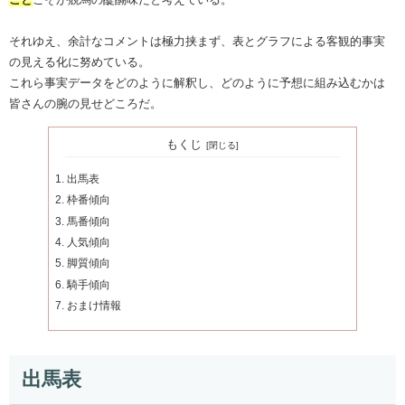
それゆえ、余計なコメントは極力挟まず、表とグラフによる客観的事実
の見える化に努めている。
これら事実データをどのように解釈し、どのように予想に組み込むかは
皆さんの腕の見せどころだ。
もくじ
出馬表
枠番傾向
馬番傾向
人気傾向
脚質傾向
騎手傾向
おまけ情報
出馬表