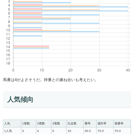
馬番は4がよさそうだ。枠番との兼ね合いも考えたい。
人気傾向
人気
1着数
2着数
3着数
出走数
勝率
連対率
複勝率
1人気
3
4
0
10
30.0
70.0
70.0