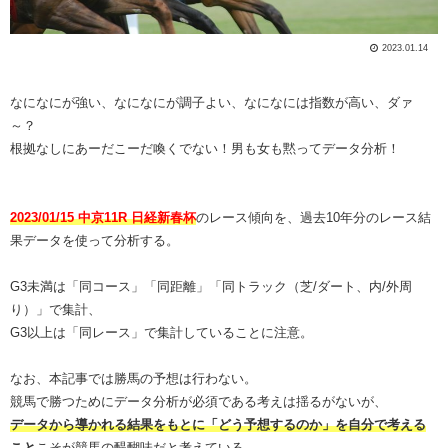
2023.01.14
なになにが強い、なになにが調子よい、なになには指数が高い、ダァ
～？
根拠なしにあーだこーだ喚くでない！男も女も黙ってデータ分析！
2023/01/15 中京11R 日経新春杯
のレース傾向を、過去10年分のレース結
果データを使って分析する。
G3未満は「同コース」「同距離」「同トラック（芝/ダート、内/外周
り）」で集計、
G3以上は「同レース」で集計していることに注意。
なお、本記事では勝馬の予想は行わない。
競馬で勝つためにデータ分析が必須である考えは揺るがないが、
データから導かれる結果をもとに「どう予想するのか」を自分で考える
こと
こそが競馬の醍醐味だと考えている。