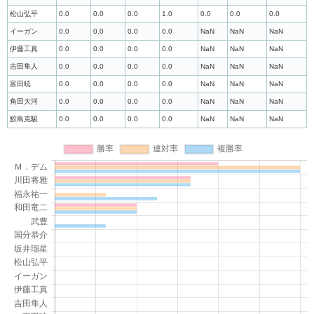
松山弘平
0.0
0.0
0.0
1.0
0.0
0.0
0.0
イーガン
0.0
0.0
0.0
0.0
NaN
NaN
NaN
伊藤工真
0.0
0.0
0.0
0.0
NaN
NaN
NaN
吉田隼人
0.0
0.0
0.0
0.0
NaN
NaN
NaN
富田暁
0.0
0.0
0.0
0.0
NaN
NaN
NaN
角田大河
0.0
0.0
0.0
0.0
NaN
NaN
NaN
鮫島克駿
0.0
0.0
0.0
0.0
NaN
NaN
NaN