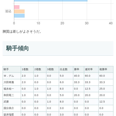
脚質は差しがよさそうだ。
騎手傾向
騎手
1着数
2着数
3着数
出走数
勝率
連対率
複勝率
Ｍ．デム
2.0
1.0
0.0
5.0
40.0
60.0
60.0
川田将雅
2.0
0.0
0.0
6.0
33.3
33.3
33.3
福永祐一
0.0
1.0
1.0
8.0
0.0
12.5
25.0
和田竜二
1.0
0.0
0.0
5.0
20.0
20.0
20.0
武豊
0.0
0.0
1.0
8.0
0.0
0.0
12.5
国分恭介
0.0
0.0
0.0
3.0
0.0
0.0
0.0
坂井瑠星
0.0
0.0
0.0
3.0
0.0
0.0
0.0