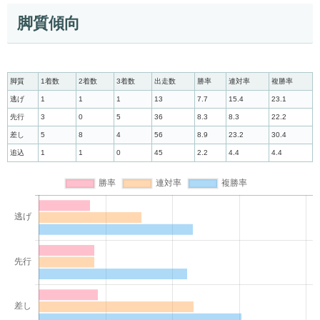
脚質傾向
脚質
1着数
2着数
3着数
出走数
勝率
連対率
複勝率
逃げ
1
1
1
13
7.7
15.4
23.1
先行
3
0
5
36
8.3
8.3
22.2
差し
5
8
4
56
8.9
23.2
30.4
追込
1
1
0
45
2.2
4.4
4.4