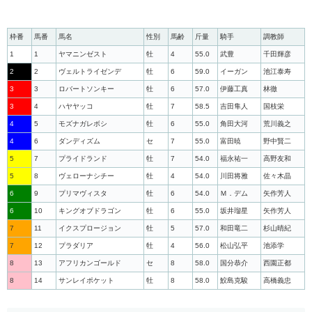
枠番
馬番
馬名
性別
馬齢
斤量
騎手
調教師
1
1
ヤマニンゼスト
牡
4
55.0
武豊
千田輝彦
2
2
ヴェルトライゼンデ
牡
6
59.0
イーガン
池江泰寿
3
3
ロバートソンキー
牡
6
57.0
伊藤工真
林徹
3
4
ハヤヤッコ
牡
7
58.5
吉田隼人
国枝栄
4
5
モズナガレボシ
牡
6
55.0
角田大河
荒川義之
4
6
ダンディズム
セ
7
55.0
富田暁
野中賢二
5
7
プライドランド
牡
7
54.0
福永祐一
高野友和
5
8
ヴェローナシチー
牡
4
54.0
川田将雅
佐々木晶
6
9
プリマヴィスタ
牡
6
54.0
Ｍ．デム
矢作芳人
6
10
キングオブドラゴン
牡
6
55.0
坂井瑠星
矢作芳人
7
11
イクスプロージョン
牡
5
57.0
和田竜二
杉山晴紀
7
12
プラダリア
牡
4
56.0
松山弘平
池添学
8
13
アフリカンゴールド
セ
8
58.0
国分恭介
西園正都
8
14
サンレイポケット
牡
8
58.0
鮫島克駿
高橋義忠