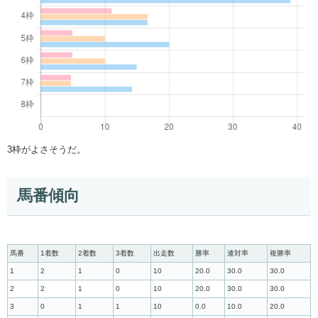
3枠がよさそうだ。
馬番傾向
馬番
1着数
2着数
3着数
出走数
勝率
連対率
複勝率
1
2
1
0
10
20.0
30.0
30.0
2
2
1
0
10
20.0
30.0
30.0
3
0
1
1
10
0.0
10.0
20.0