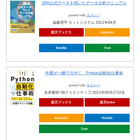
JRA公式データを用いたデータ分析マニュアル
posted with
ヨメレバ
遠藤理平 カットシステム 2021年04月
楽天ブックス
Amazon
Kindle
7net
作業が一瞬で片付く Python自動化仕事術
posted with
ヨメレバ
永井雅明 SBクリエイティブ 2021年09月27日頃
楽天ブックス
楽天kobo
Amazon
Kindle
7net