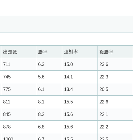
出走数
勝率
連対率
複勝率
711
6.3
15.0
23.6
745
5.6
14.1
22.3
775
6.1
13.4
20.5
811
8.1
15.5
22.6
845
8.2
15.6
22.1
878
6.8
15.6
22.2
1000
6.7
15.5
22.5