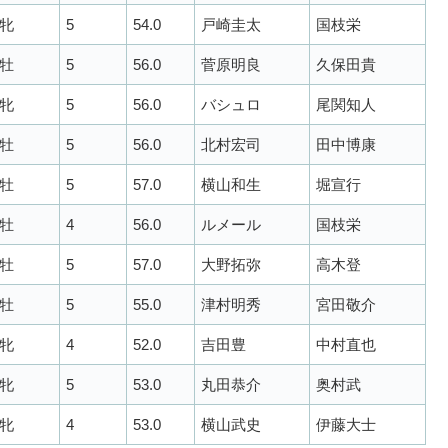
牝
5
54.0
戸崎圭太
国枝栄
牡
5
56.0
菅原明良
久保田貴
牝
5
56.0
バシュロ
尾関知人
牡
5
56.0
北村宏司
田中博康
牡
5
57.0
横山和生
堀宣行
牡
4
56.0
ルメール
国枝栄
牡
5
57.0
大野拓弥
高木登
牡
5
55.0
津村明秀
宮田敬介
牝
4
52.0
吉田豊
中村直也
牝
5
53.0
丸田恭介
奥村武
牝
4
53.0
横山武史
伊藤大士