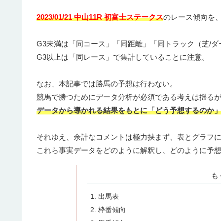
2023/01/21 中山11R 初富士ステークス
のレース傾向を、
G3未満は「同コース」「同距離」「同トラック（芝/ダ
G3以上は「同レース」で集計していることに注意。
なお、本記事では勝馬の予想は行わない。
競馬で勝つためにデータ分析が必須である考えは揺る
データから導かれる結果をもとに「どう予想するのか
それゆえ、余計なコメントは極力挟まず、表とグラフ
これら事実データをどのように解釈し、どのように予
も
出馬表
枠番傾向