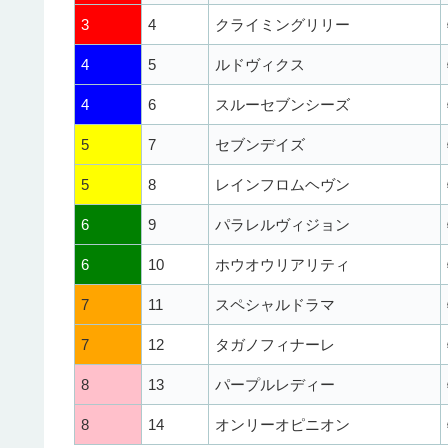
3
4
クライミングリリー
4
5
ルドヴィクス
4
6
スルーセブンシーズ
5
7
セブンデイズ
5
8
レインフロムヘヴン
6
9
パラレルヴィジョン
6
10
ホウオウリアリティ
7
11
スペシャルドラマ
7
12
タガノフィナーレ
8
13
パープルレディー
8
14
オンリーオピニオン