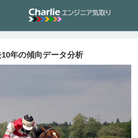
去10年の傾向データ分析