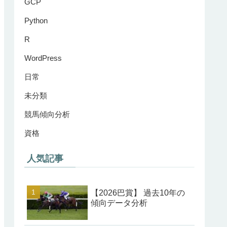
GCP
Python
R
WordPress
日常
未分類
競馬傾向分析
資格
人気記事
【2026巴賞】 過去10年の
傾向データ分析