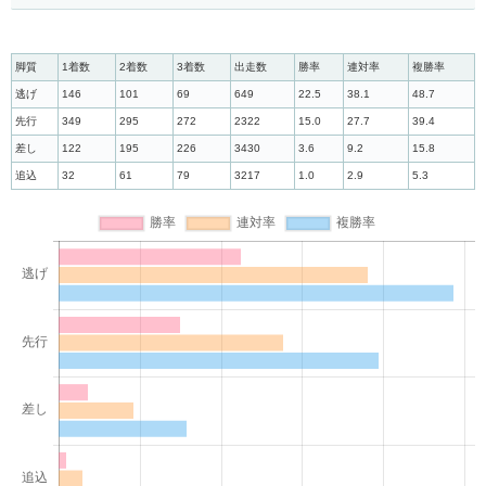
脚質
1着数
2着数
3着数
出走数
勝率
連対率
複勝率
逃げ
146
101
69
649
22.5
38.1
48.7
先行
349
295
272
2322
15.0
27.7
39.4
差し
122
195
226
3430
3.6
9.2
15.8
追込
32
61
79
3217
1.0
2.9
5.3