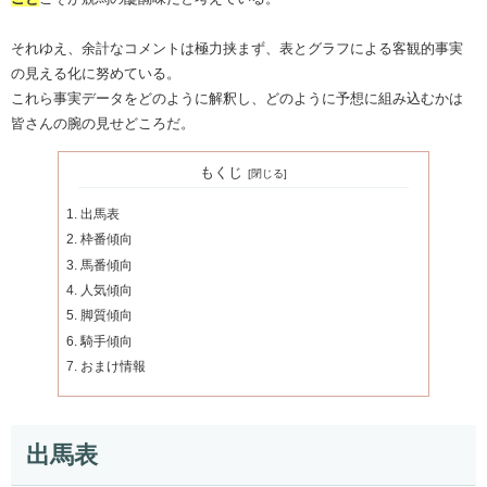
それゆえ、余計なコメントは極力挟まず、表とグラフによる客観的事実
の見える化に努めている。
これら事実データをどのように解釈し、どのように予想に組み込むかは
皆さんの腕の見せどころだ。
もくじ
出馬表
枠番傾向
馬番傾向
人気傾向
脚質傾向
騎手傾向
おまけ情報
出馬表