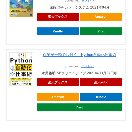
posted with
ヨメレバ
遠藤理平 カットシステム 2021年04月
楽天ブックス
Amazon
Kindle
7net
作業が一瞬で片付く Python自動化仕事術
posted with
ヨメレバ
永井雅明 SBクリエイティブ 2021年09月27日頃
楽天ブックス
楽天kobo
Amazon
Kindle
7net