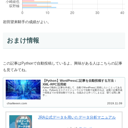
岩田望来騎手の成績がよい。
おまけ情報
この記事はPythonで自動投稿しているよ。興味がある人はこちらの記事
も見てみてね。
【Python】WordPressに記事を自動投稿する方法：
XML-RPC活用術
Pythonで動的に記事を作成して、自動でWordPressに投稿したいことってある
よね。Pythonをタスクスケジューラとかで自動で起動すれば、起動ー記事作成
ー投稿までが全部自動でできる。仕組みさえ作ってしまえば、寝てる間に勝
手…
charlieeen.com
2019.11.09
JRA公式データを用いたデータ分析マニュアル