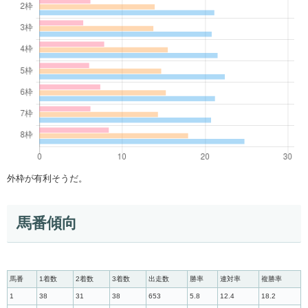
外枠が有利そうだ。
馬番傾向
馬番
1着数
2着数
3着数
出走数
勝率
連対率
複勝率
1
38
31
38
653
5.8
12.4
18.2