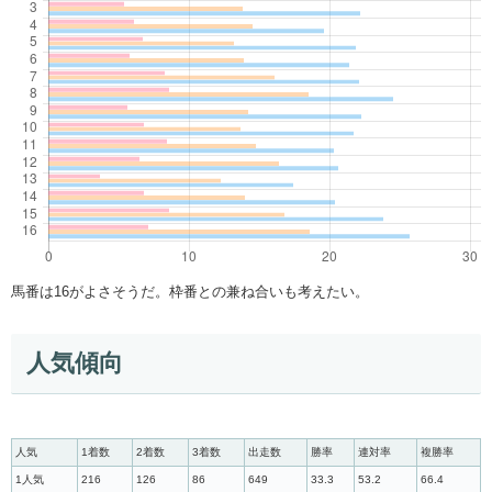
馬番は16がよさそうだ。枠番との兼ね合いも考えたい。
人気傾向
人気
1着数
2着数
3着数
出走数
勝率
連対率
複勝率
1人気
216
126
86
649
33.3
53.2
66.4