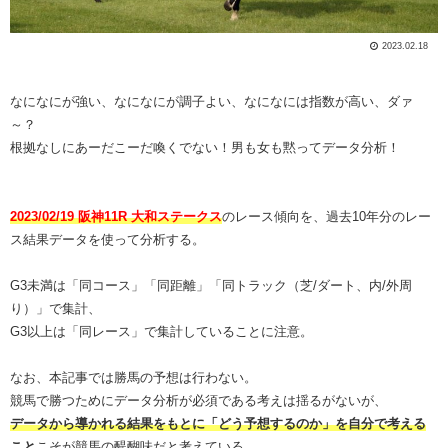
2023.02.18
なになにが強い、なになにが調子よい、なになには指数が高い、ダァ
～？
根拠なしにあーだこーだ喚くでない！男も女も黙ってデータ分析！
2023/02/19 阪神11R 大和ステークス
のレース傾向を、過去10年分のレー
ス結果データを使って分析する。
G3未満は「同コース」「同距離」「同トラック（芝/ダート、内/外周
り）」で集計、
G3以上は「同レース」で集計していることに注意。
なお、本記事では勝馬の予想は行わない。
競馬で勝つためにデータ分析が必須である考えは揺るがないが、
データから導かれる結果をもとに「どう予想するのか」を自分で考える
こと
こそが競馬の醍醐味だと考えている。