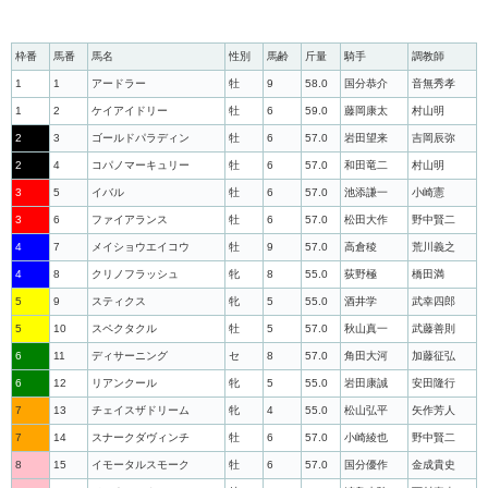
枠番
馬番
馬名
性別
馬齢
斤量
騎手
調教師
1
1
アードラー
牡
9
58.0
国分恭介
音無秀孝
1
2
ケイアイドリー
牡
6
59.0
藤岡康太
村山明
2
3
ゴールドパラディン
牡
6
57.0
岩田望来
吉岡辰弥
2
4
コパノマーキュリー
牡
6
57.0
和田竜二
村山明
3
5
イバル
牡
6
57.0
池添謙一
小崎憲
3
6
ファイアランス
牡
6
57.0
松田大作
野中賢二
4
7
メイショウエイコウ
牡
9
57.0
高倉稜
荒川義之
4
8
クリノフラッシュ
牝
8
55.0
荻野極
橋田満
5
9
スティクス
牝
5
55.0
酒井学
武幸四郎
5
10
スペクタクル
牡
5
57.0
秋山真一
武藤善則
6
11
ディサーニング
セ
8
57.0
角田大河
加藤征弘
6
12
リアンクール
牝
5
55.0
岩田康誠
安田隆行
7
13
チェイスザドリーム
牝
4
55.0
松山弘平
矢作芳人
7
14
スナークダヴィンチ
牡
6
57.0
小崎綾也
野中賢二
8
15
イモータルスモーク
牡
6
57.0
国分優作
金成貴史