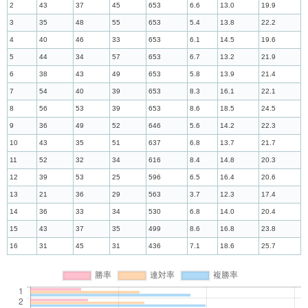
2
43
37
45
653
6.6
13.0
19.9
3
35
48
55
653
5.4
13.8
22.2
4
40
46
33
653
6.1
14.5
19.6
5
44
34
57
653
6.7
13.2
21.9
6
38
43
49
653
5.8
13.9
21.4
7
54
40
39
653
8.3
16.1
22.1
8
56
53
39
653
8.6
18.5
24.5
9
36
49
52
646
5.6
14.2
22.3
10
43
35
51
637
6.8
13.7
21.7
11
52
32
34
616
8.4
14.8
20.3
12
39
53
25
596
6.5
16.4
20.6
13
21
36
29
563
3.7
12.3
17.4
14
36
33
34
530
6.8
14.0
20.4
15
43
37
35
499
8.6
16.8
23.8
16
31
45
31
436
7.1
18.6
25.7