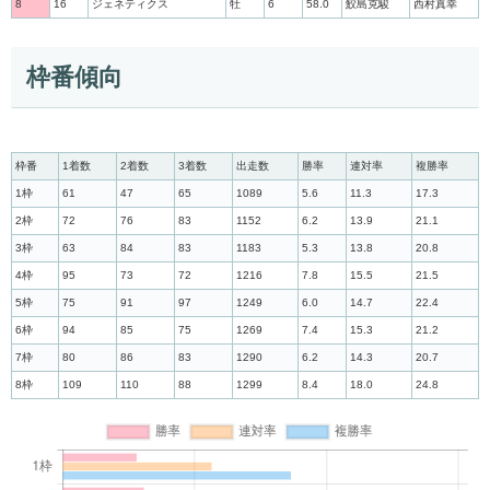
8
16
ジェネティクス
牡
6
58.0
鮫島克駿
西村真幸
枠番傾向
枠番
1着数
2着数
3着数
出走数
勝率
連対率
複勝率
1枠
61
47
65
1089
5.6
11.3
17.3
2枠
72
76
83
1152
6.2
13.9
21.1
3枠
63
84
83
1183
5.3
13.8
20.8
4枠
95
73
72
1216
7.8
15.5
21.5
5枠
75
91
97
1249
6.0
14.7
22.4
6枠
94
85
75
1269
7.4
15.3
21.2
7枠
80
86
83
1290
6.2
14.3
20.7
8枠
109
110
88
1299
8.4
18.0
24.8