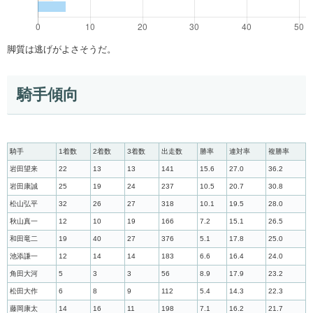
脚質は逃げがよさそうだ。
騎手傾向
騎手
1着数
2着数
3着数
出走数
勝率
連対率
複勝率
岩田望来
22
13
13
141
15.6
27.0
36.2
岩田康誠
25
19
24
237
10.5
20.7
30.8
松山弘平
32
26
27
318
10.1
19.5
28.0
秋山真一
12
10
19
166
7.2
15.1
26.5
和田竜二
19
40
27
376
5.1
17.8
25.0
池添謙一
12
14
14
183
6.6
16.4
24.0
角田大河
5
3
3
56
8.9
17.9
23.2
松田大作
6
8
9
112
5.4
14.3
22.3
藤岡康太
14
16
11
198
7.1
16.2
21.7