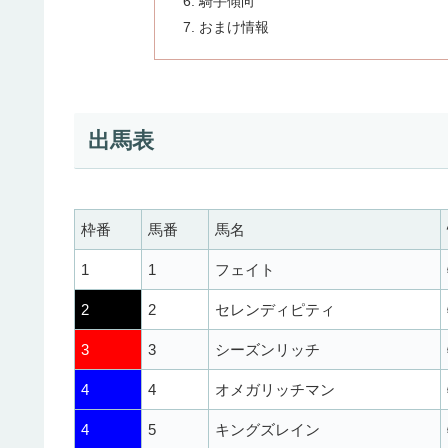
騎手傾向
おまけ情報
出馬表
枠番
馬番
馬名
1
1
フェイト
2
2
セレンディピティ
3
3
シーズンリッチ
4
4
オメガリッチマン
4
5
キングズレイン