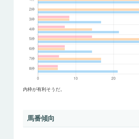
内枠が有利そうだ。
馬番傾向