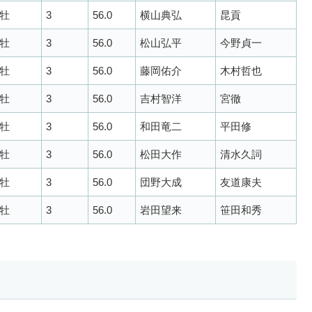
牡
3
56.0
横山典弘
昆貢
牡
3
56.0
松山弘平
今野貞一
牡
3
56.0
藤岡佑介
木村哲也
牡
3
56.0
吉村智洋
宮徹
牡
3
56.0
和田竜二
平田修
牡
3
56.0
松田大作
清水久詞
牡
3
56.0
団野大成
友道康夫
牡
3
56.0
岩田望来
笹田和秀