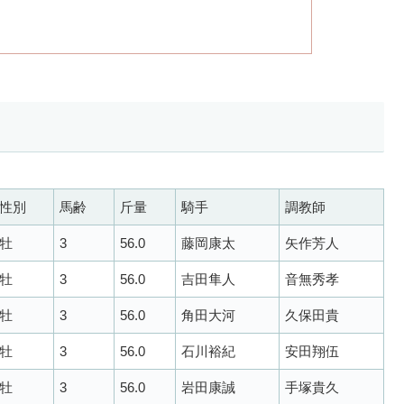
性別
馬齢
斤量
騎手
調教師
牡
3
56.0
藤岡康太
矢作芳人
牡
3
56.0
吉田隼人
音無秀孝
牡
3
56.0
角田大河
久保田貴
牡
3
56.0
石川裕紀
安田翔伍
牡
3
56.0
岩田康誠
手塚貴久