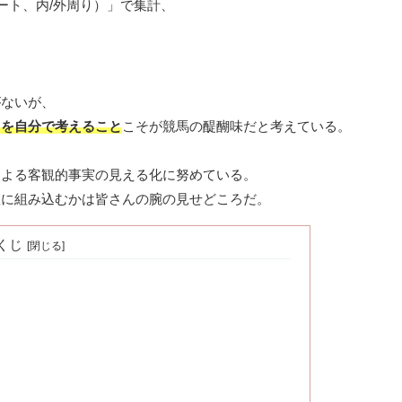
ート、内/外周り）」で集計、
がないが、
」を自分で考えること
こそが競馬の醍醐味だと考えている。
による客観的事実の見える化に努めている。
想に組み込むかは皆さんの腕の見せどころだ。
くじ