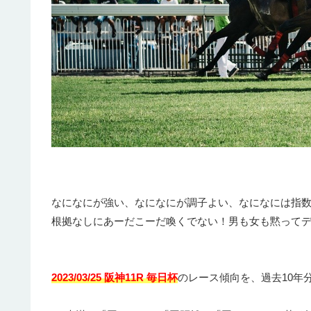
なになにが強い、なになにが調子よい、なになには指
根拠なしにあーだこーだ喚くでない！男も女も黙って
2023/03/25 阪神11R 毎日杯
のレース傾向を、過去10年