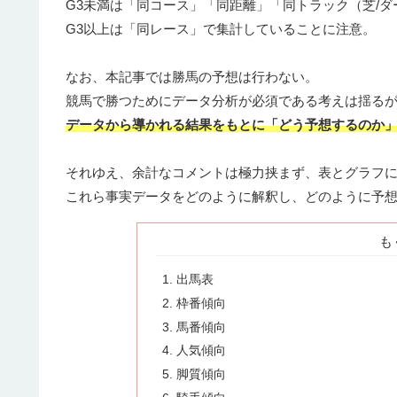
G3未満は「同コース」「同距離」「同トラック（芝/ダ
G3以上は「同レース」で集計していることに注意。
なお、本記事では勝馬の予想は行わない。
競馬で勝つためにデータ分析が必須である考えは揺る
データから導かれる結果をもとに「どう予想するのか
それゆえ、余計なコメントは極力挟まず、表とグラフ
これら事実データをどのように解釈し、どのように予
も
出馬表
枠番傾向
馬番傾向
人気傾向
脚質傾向