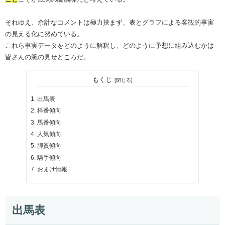
それゆえ、余計なコメントは極力挟まず、表とグラフによる客観的事実
の見える化に努めている。
これら事実データをどのように解釈し、どのように予想に組み込むかは
皆さんの腕の見せどころだ。
もくじ
出馬表
枠番傾向
馬番傾向
人気傾向
脚質傾向
騎手傾向
おまけ情報
出馬表