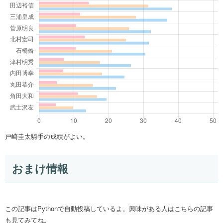
戸崎圭太騎手の成績がよい。
おまけ情報
この記事はPythonで自動投稿しているよ。興味がある人はこちらの記事
も見てみてね。