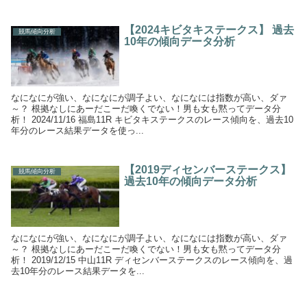
【2024キビタキステークス】 過去
競馬傾向分析
10年の傾向データ分析
なになにが強い、なになにが調子よい、なになには指数が高い、ダァ
～？ 根拠なしにあーだこーだ喚くでない！男も女も黙ってデータ分
析！ 2024/11/16 福島11R キビタキステークスのレース傾向を、過去10
年分のレース結果データを使っ...
【2019ディセンバーステークス】
競馬傾向分析
過去10年の傾向データ分析
なになにが強い、なになにが調子よい、なになには指数が高い、ダァ
～？ 根拠なしにあーだこーだ喚くでない！男も女も黙ってデータ分
析！ 2019/12/15 中山11R ディセンバーステークスのレース傾向を、過
去10年分のレース結果データを...