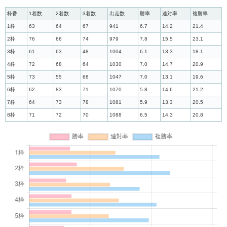
枠番
1着数
2着数
3着数
出走数
勝率
連対率
複勝率
1枠
63
64
67
941
6.7
14.2
21.4
2枠
76
66
74
979
7.8
15.5
23.1
3枠
61
63
48
1004
6.1
13.3
18.1
4枠
72
68
64
1030
7.0
14.7
20.9
5枠
73
55
68
1047
7.0
13.1
19.6
6枠
62
83
71
1070
5.8
14.6
21.2
7枠
64
73
78
1081
5.9
13.3
20.5
8枠
71
72
70
1088
6.5
14.3
20.8