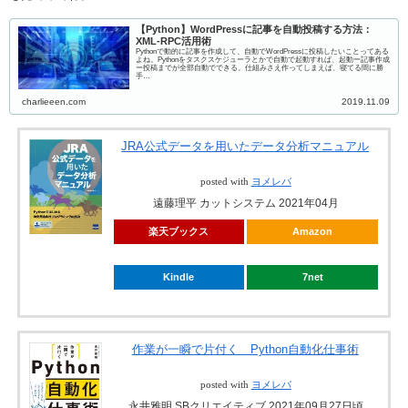
【Python】WordPressに記事を自動投稿する方法：
XML-RPC活用術
Pythonで動的に記事を作成して、自動でWordPressに投稿したいことってある
よね。Pythonをタスクスケジューラとかで自動で起動すれば、起動ー記事作成
ー投稿までが全部自動でできる。仕組みさえ作ってしまえば、寝てる間に勝
手…
charlieeen.com
2019.11.09
JRA公式データを用いたデータ分析マニュアル
posted with
ヨメレバ
遠藤理平 カットシステム 2021年04月
楽天ブックス
Amazon
Kindle
7net
作業が一瞬で片付く Python自動化仕事術
posted with
ヨメレバ
永井雅明 SBクリエイティブ 2021年09月27日頃