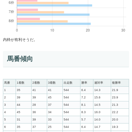
内枠が有利そうだ。
馬番傾向
馬番
1着数
2着数
3着数
出走数
勝率
連対率
複勝率
1
35
41
41
544
6.4
14.3
21.9
2
39
39
45
544
7.2
15.6
23.9
3
44
28
37
544
8.1
14.5
21.3
4
45
36
34
544
8.3
16.0
22.2
5
31
39
33
544
5.7
14.0
20.0
6
35
37
25
544
6.4
14.7
19.3