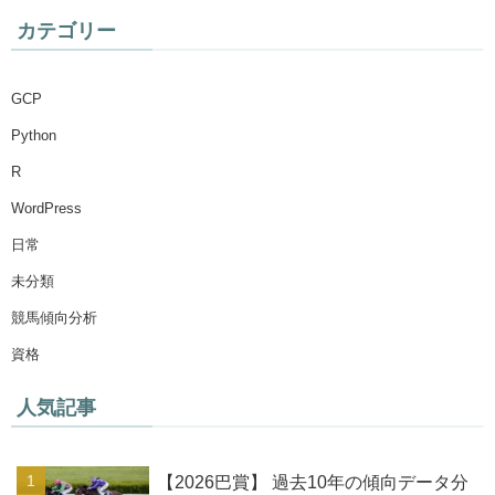
カテゴリー
GCP
Python
R
WordPress
日常
未分類
競馬傾向分析
資格
人気記事
【2026巴賞】 過去10年の傾向データ分