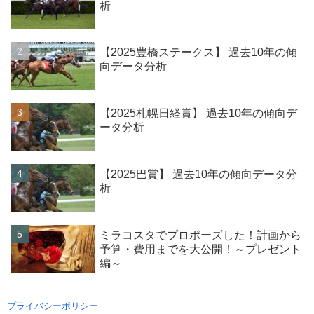
析
【2025豊橋ステークス】 過去10年の傾
向データ分析
【2025札幌日経賞】 過去10年の傾向デ
ータ分析
【2025巴賞】 過去10年の傾向データ分
析
ミラコスタでプロポーズした！計画から
予算・費用までを大公開！～プレゼント
編～
プライバシーポリシー