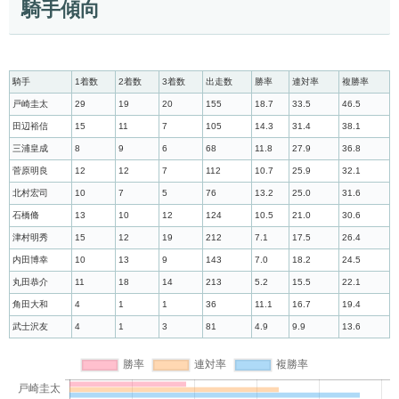
騎手傾向
騎手
1着数
2着数
3着数
出走数
勝率
連対率
複勝率
戸崎圭太
29
19
20
155
18.7
33.5
46.5
田辺裕信
15
11
7
105
14.3
31.4
38.1
三浦皇成
8
9
6
68
11.8
27.9
36.8
菅原明良
12
12
7
112
10.7
25.9
32.1
北村宏司
10
7
5
76
13.2
25.0
31.6
石橋脩
13
10
12
124
10.5
21.0
30.6
津村明秀
15
12
19
212
7.1
17.5
26.4
内田博幸
10
13
9
143
7.0
18.2
24.5
丸田恭介
11
18
14
213
5.2
15.5
22.1
角田大和
4
1
1
36
11.1
16.7
19.4
武士沢友
4
1
3
81
4.9
9.9
13.6