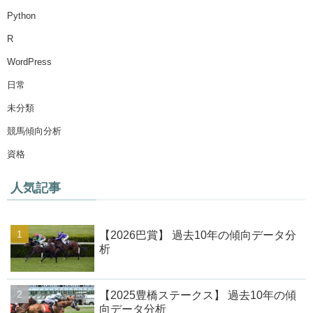
Python
R
WordPress
日常
未分類
競馬傾向分析
資格
人気記事
【2026巴賞】 過去10年の傾向データ分
析
【2025豊橋ステークス】 過去10年の傾
向データ分析