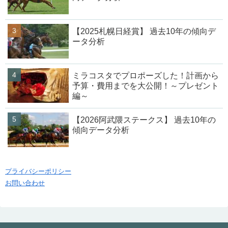
【2025札幌日経賞】 過去10年の傾向デ
ータ分析
ミラコスタでプロポーズした！計画から
予算・費用までを大公開！～プレゼント
編～
【2026阿武隈ステークス】 過去10年の
傾向データ分析
プライバシーポリシー
お問い合わせ