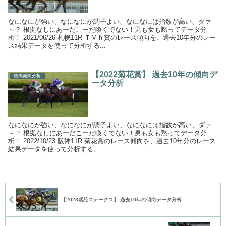
なになにが強い、なになにが調子よい、なになには指数が高い、ダァ
～？ 根拠なしにあーだこーだ喚くでない！男も女も黙ってデータ分
析！ 2021/06/26 札幌11R ＴＶｈ賞のレース傾向を、過去10年分のレー
ス結果データを使って分析する...
【2022菊花賞】 過去10年の傾向デ
競馬傾向分析
ータ分析
なになにが強い、なになにが調子よい、なになには指数が高い、ダァ
～？ 根拠なしにあーだこーだ喚くでない！男も女も黙ってデータ分
析！ 2022/10/23 阪神11R 菊花賞のレース傾向を、過去10年分のレース
結果データを使って分析する。...
【2023紫苑ステークス】 過去10年の傾向データ分析