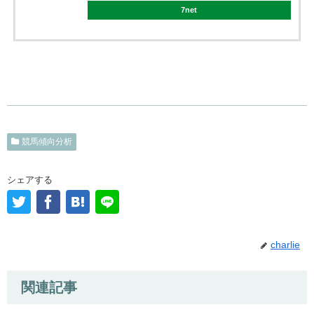
7net
競馬傾向分析
シェアする
charlie
関連記事