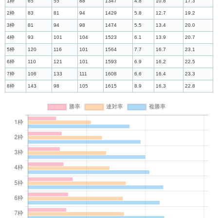
1枠
65
55
88
1347
4.8
10.8
17.3
2枠
83
81
94
1429
5.8
12.7
19.2
3枠
81
94
98
1474
5.5
13.4
20.0
4枠
93
101
104
1523
6.1
13.9
20.7
5枠
120
116
101
1564
7.7
16.7
23.1
6枠
110
121
101
1593
6.9
16.2
22.5
7枠
106
133
111
1608
6.6
16.4
23.3
8枠
143
98
105
1615
8.9
16.3
22.8