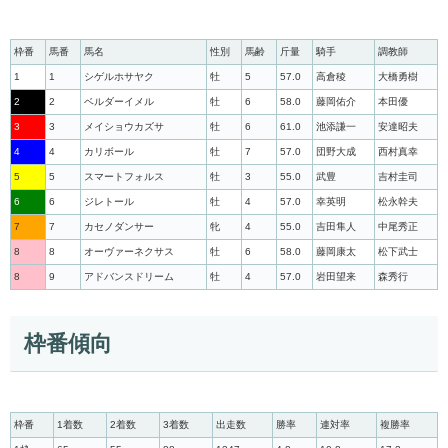
枠番
馬番
馬名
性別
馬齢
斤量
騎手
調教師
1
1
シゲルホサヤク
牡
5
57.0
高倉稜
大橋勇樹
2
2
ベルダーイメル
牡
6
58.0
藤岡佑介
本田優
3
3
メイショウカズサ
牡
6
61.0
池添謙一
安達昭夫
4
4
カリボール
牡
7
57.0
団野大成
西村真幸
5
5
スマートフォルス
牡
3
55.0
武豊
吉村圭司
6
6
ジレトール
牡
4
57.0
幸英明
松永幹夫
7
7
カセノダンサー
牝
4
55.0
吉田隼人
中尾秀正
8
8
オーヴァーネクサス
牡
6
58.0
藤岡康太
松下武士
8
9
アドバンスドリーム
牡
4
57.0
岩田望来
森秀行
枠番傾向
枠番
1着数
2着数
3着数
出走数
勝率
連対率
複勝率