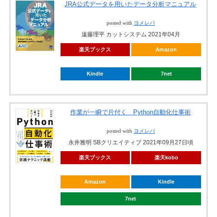
JRA公式データを用いたデータ分析マニュアル
posted with
ヨメレバ
遠藤理平 カットシステム 2021年04月
楽天ブックス
Amazon
Kindle
7net
作業が一瞬で片付く Python自動化仕事術
posted with
ヨメレバ
永井雅明 SBクリエイティブ 2021年09月27日頃
楽天ブックス
楽天kobo
Amazon
Kindle
7net