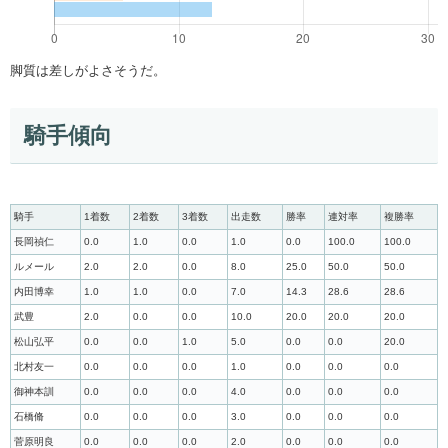
脚質は差しがよさそうだ。
騎手傾向
騎手
1着数
2着数
3着数
出走数
勝率
連対率
複勝率
長岡禎仁
0.0
1.0
0.0
1.0
0.0
100.0
100.0
ルメール
2.0
2.0
0.0
8.0
25.0
50.0
50.0
内田博幸
1.0
1.0
0.0
7.0
14.3
28.6
28.6
武豊
2.0
0.0
0.0
10.0
20.0
20.0
20.0
松山弘平
0.0
0.0
1.0
5.0
0.0
0.0
20.0
北村友一
0.0
0.0
0.0
1.0
0.0
0.0
0.0
御神本訓
0.0
0.0
0.0
4.0
0.0
0.0
0.0
石橋脩
0.0
0.0
0.0
3.0
0.0
0.0
0.0
菅原明良
0.0
0.0
0.0
2.0
0.0
0.0
0.0