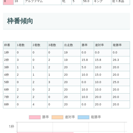
8
16
アルファマム
牝
5
56.0
キング
佐々木晶
枠番傾向
枠番
1着数
2着数
3着数
出走数
勝率
連対率
複勝率
1枠
0
0
0
19
0.0
0.0
0.0
2枠
3
0
2
19
15.8
15.8
26.3
3枠
1
1
2
20
5.0
10.0
20.0
4枠
2
1
1
20
10.0
15.0
20.0
5枠
0
2
3
20
0.0
10.0
25.0
6枠
2
0
2
20
10.0
10.0
20.0
7枠
2
2
0
20
10.0
20.0
20.0
8枠
0
4
0
20
0.0
20.0
20.0