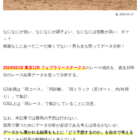
2024.02.17
なになにが強い、なになにが調子よい、なになには指数が高い、ダァ
～？
根拠なしにあーだこーだ喚くでない！男も女も黙ってデータ分析！
2024/02/18 東京11R フェブラリーステークス
のレース傾向を、過去10年
分のレース結果データを使って分析する。
G3未満は「同コース」「同距離」「同トラック（芝/ダート、内/外周
り）」で集計、
G3以上は「同レース」で集計していることに注意。
なお、本記事では勝馬の予想は行わない。
競馬で勝つためにデータ分析が必須である考えは揺るがないが、
データから導かれる結果をもとに「どう予想するのか」を自分で考える
こと
こそが競馬の醍醐味だと考えている。