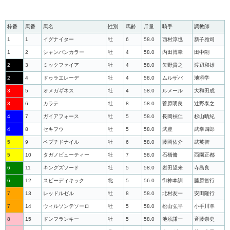
枠番
馬番
馬名
性別
馬齢
斤量
騎手
調教師
1
1
イグナイター
牡
6
58.0
西村淳也
新子雅司
1
2
シャンパンカラー
牡
4
58.0
内田博幸
田中剛
2
3
ミックファイア
牡
4
58.0
矢野貴之
渡辺和雄
2
4
ドゥラエレーデ
牡
4
58.0
ムルザバ
池添学
3
5
オメガギネス
牡
4
58.0
ルメール
大和田成
3
6
カラテ
牡
8
58.0
菅原明良
辻野泰之
4
7
ガイアフォース
牡
5
58.0
長岡禎仁
杉山晴紀
4
8
セキフウ
牡
5
58.0
武豊
武幸四郎
5
9
ペプチドナイル
牡
6
58.0
藤岡佑介
武英智
5
10
タガノビューティー
牡
7
58.0
石橋脩
西園正都
6
11
キングズソード
牡
5
58.0
岩田望来
寺島良
6
12
スピーディキック
牝
5
56.0
御神本訓
藤原智行
7
13
レッドルゼル
牡
8
58.0
北村友一
安田隆行
7
14
ウィルソンテソーロ
牡
5
58.0
松山弘平
小手川準
8
15
ドンフランキー
牡
5
58.0
池添謙一
斉藤崇史