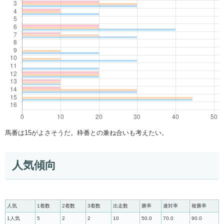
馬番は15がよさそうだ。枠番との兼ね合いも考えたい。
人気傾向
人気
1着数
2着数
3着数
出走数
勝率
連対率
複勝率
1人気
5
2
2
10
50.0
70.0
90.0