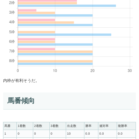
内枠が有利そうだ。
馬番傾向
馬番
1着数
2着数
3着数
出走数
勝率
連対率
複勝率
1
0
0
0
10
0.0
0.0
0.0