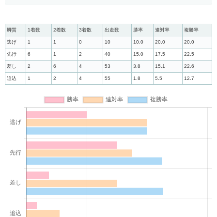
脚質
1着数
2着数
3着数
出走数
勝率
連対率
複勝率
逃げ
1
1
0
10
10.0
20.0
20.0
先行
6
1
2
40
15.0
17.5
22.5
差し
2
6
4
53
3.8
15.1
22.6
追込
1
2
4
55
1.8
5.5
12.7