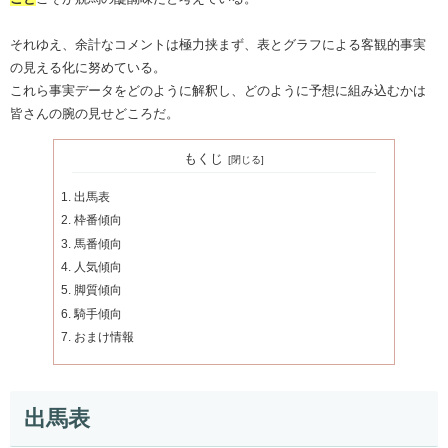
それゆえ、余計なコメントは極力挟まず、表とグラフによる客観的事実
の見える化に努めている。
これら事実データをどのように解釈し、どのように予想に組み込むかは
皆さんの腕の見せどころだ。
もくじ
出馬表
枠番傾向
馬番傾向
人気傾向
脚質傾向
騎手傾向
おまけ情報
出馬表