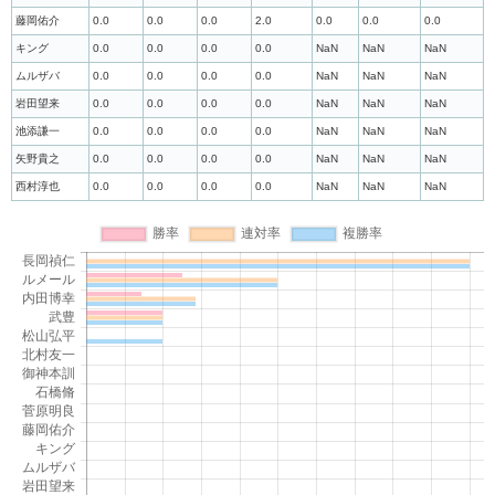
藤岡佑介
0.0
0.0
0.0
2.0
0.0
0.0
0.0
キング
0.0
0.0
0.0
0.0
NaN
NaN
NaN
ムルザバ
0.0
0.0
0.0
0.0
NaN
NaN
NaN
岩田望来
0.0
0.0
0.0
0.0
NaN
NaN
NaN
池添謙一
0.0
0.0
0.0
0.0
NaN
NaN
NaN
矢野貴之
0.0
0.0
0.0
0.0
NaN
NaN
NaN
西村淳也
0.0
0.0
0.0
0.0
NaN
NaN
NaN