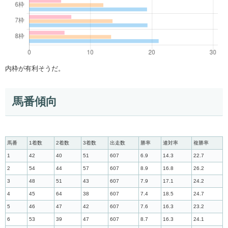
内枠が有利そうだ。
馬番傾向
馬番
1着数
2着数
3着数
出走数
勝率
連対率
複勝率
1
42
40
51
607
6.9
14.3
22.7
2
54
44
57
607
8.9
16.8
26.2
3
48
51
43
607
7.9
17.1
24.2
4
45
64
38
607
7.4
18.5
24.7
5
46
47
42
607
7.6
16.3
23.2
6
53
39
47
607
8.7
16.3
24.1