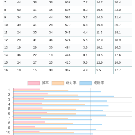
7
44
38
38
607
7.2
14.2
20.4
8
50
41
45
605
8.3
15.5
23.0
9
34
43
44
593
5.7
14.0
21.4
10
39
41
28
570
6.8
15.8
20.7
11
24
35
34
547
4.4
11.9
18.1
12
29
31
36
524
5.5
12.0
18.9
13
19
29
30
484
3.9
10.1
16.3
14
36
22
18
444
8.1
13.5
17.6
15
24
27
25
410
5.9
12.9
19.0
16
18
15
30
367
4.9
9.5
17.7