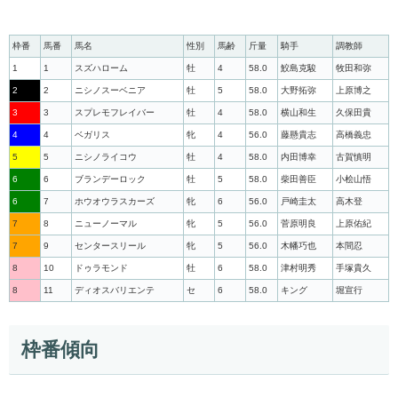
枠番
馬番
馬名
性別
馬齢
斤量
騎手
調教師
1
1
スズハローム
牡
4
58.0
鮫島克駿
牧田和弥
2
2
ニシノスーベニア
牡
5
58.0
大野拓弥
上原博之
3
3
スプレモフレイバー
牡
4
58.0
横山和生
久保田貴
4
4
ベガリス
牝
4
56.0
藤懸貴志
高橋義忠
5
5
ニシノライコウ
牡
4
58.0
内田博幸
古賀慎明
6
6
ブランデーロック
牡
5
58.0
柴田善臣
小桧山悟
6
7
ホウオウラスカーズ
牝
6
56.0
戸崎圭太
高木登
7
8
ニューノーマル
牝
5
56.0
菅原明良
上原佑紀
7
9
センタースリール
牝
5
56.0
木幡巧也
本間忍
8
10
ドゥラモンド
牡
6
58.0
津村明秀
手塚貴久
8
11
ディオスバリエンテ
セ
6
58.0
キング
堀宣行
枠番傾向