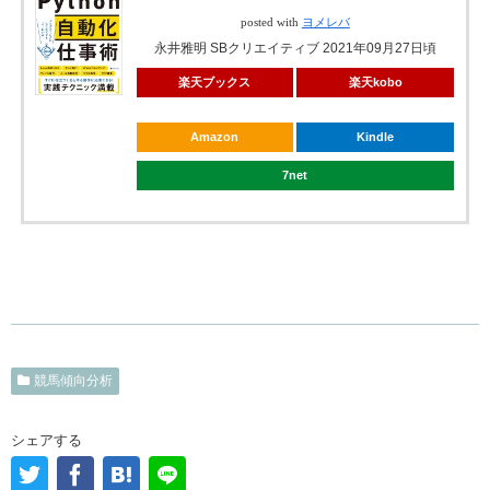
posted with
ヨメレバ
永井雅明 SBクリエイティブ 2021年09月27日頃
楽天ブックス
楽天kobo
Amazon
Kindle
7net
競馬傾向分析
シェアする