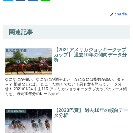
charlie
関連記事
【2021アメリカジョッキークラブ
競馬傾向分析
カップ】 過去10年の傾向データ分
析
なになにが強い、なになにが調子よい、なになには指数が高い、ダァ
～？ 根拠なしにあーだこーだ喚くでない！男も女も黙ってデータ分
析！ 2021/01/24 中山11R アメリカジョッキークラブカップのレース傾
向を、過去10年分のレース結果...
【2023巴賞】 過去10年の傾向デー
競馬傾向分析
タ分析