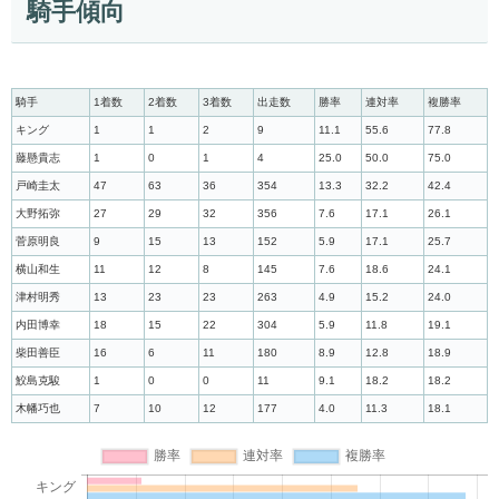
騎手傾向
騎手
1着数
2着数
3着数
出走数
勝率
連対率
複勝率
キング
1
1
2
9
11.1
55.6
77.8
藤懸貴志
1
0
1
4
25.0
50.0
75.0
戸崎圭太
47
63
36
354
13.3
32.2
42.4
大野拓弥
27
29
32
356
7.6
17.1
26.1
菅原明良
9
15
13
152
5.9
17.1
25.7
横山和生
11
12
8
145
7.6
18.6
24.1
津村明秀
13
23
23
263
4.9
15.2
24.0
内田博幸
18
15
22
304
5.9
11.8
19.1
柴田善臣
16
6
11
180
8.9
12.8
18.9
鮫島克駿
1
0
0
11
9.1
18.2
18.2
木幡巧也
7
10
12
177
4.0
11.3
18.1