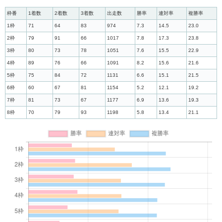
枠番
1着数
2着数
3着数
出走数
勝率
連対率
複勝率
1枠
71
64
83
974
7.3
14.5
23.0
2枠
79
91
66
1017
7.8
17.3
23.8
3枠
80
73
78
1051
7.6
15.5
22.9
4枠
89
76
66
1091
8.2
15.6
21.6
5枠
75
84
72
1131
6.6
15.1
21.5
6枠
60
67
81
1154
5.2
12.1
19.2
7枠
81
73
67
1177
6.9
13.6
19.3
8枠
70
79
93
1198
5.8
13.4
21.1