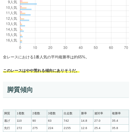
全レースにおける1番人気の平均複勝率は約65%。
このレースはやや荒れる傾向にありそうだ。
脚質傾向
脚質
1着数
2着数
3着数
出走数
勝率
連対率
複勝率
逃げ
110
90
63
742
14.8
27.0
35.4
先行
272
275
224
2155
12.6
25.4
35.8