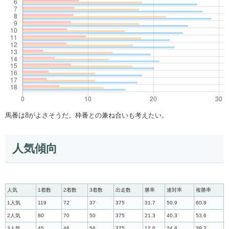
馬番は8がよさそうだ。枠番との兼ね合いも考えたい。
人気傾向
人気
1着数
2着数
3着数
出走数
勝率
連対率
複勝率
1人気
119
72
37
375
31.7
50.9
60.8
2人気
80
70
50
375
21.3
40.3
53.6
3人気
45
46
56
375
12.0
24.8
39.7