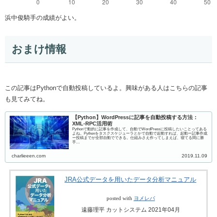
浜中俊騎手の成績がよい。
おまけ情報
この記事はPythonで自動投稿しているよ。興味がある人はこちらの記事
も見てみてね。
【Python】WordPressに記事を自動投稿する方法：
XML-RPC活用術
Pythonで動的に記事を作成して、自動でWordPressに投稿したいことってある
よね。Pythonをタスクスケジューラとかで自動で起動すれば、起動ー記事作成
ー投稿までが全部自動でできる。仕組みさえ作ってしまえば、寝てる間に勝
手…
charlieeen.com
2019.11.09
JRA公式データを用いたデータ分析マニュアル
posted with
ヨメレバ
遠藤理平 カットシステム 2021年04月