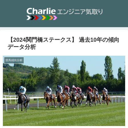
【2024関門橋ステークス】 過去10年の傾向
データ分析
競馬傾向分析