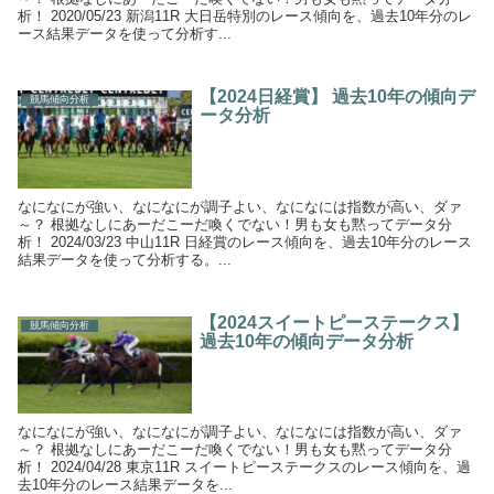
析！ 2020/05/23 新潟11R 大日岳特別のレース傾向を、過去10年分のレ
ース結果データを使って分析す...
【2024日経賞】 過去10年の傾向デ
競馬傾向分析
ータ分析
なになにが強い、なになにが調子よい、なになには指数が高い、ダァ
～？ 根拠なしにあーだこーだ喚くでない！男も女も黙ってデータ分
析！ 2024/03/23 中山11R 日経賞のレース傾向を、過去10年分のレース
結果データを使って分析する。...
【2024スイートピーステークス】
競馬傾向分析
過去10年の傾向データ分析
なになにが強い、なになにが調子よい、なになには指数が高い、ダァ
～？ 根拠なしにあーだこーだ喚くでない！男も女も黙ってデータ分
析！ 2024/04/28 東京11R スイートピーステークスのレース傾向を、過
去10年分のレース結果データを...