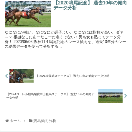
【2020鳴尾記念】 過去10年の傾向
競馬傾向分析
データ分析
なになにが強い、なになにが調子よい、なになには指数が高い、ダァ
～？ 根拠なしにあーだこーだ喚くでない！男も女も黙ってデータ分
析！ 2020/06/06 阪神11R 鳴尾記念のレース傾向を、過去10年分のレー
ス結果データを使って分析する...
【2024大阪城ステークス】 過去10年の傾向データ分析
【2024ローレル競馬場賞中山牝馬ステークス】 過去10年の傾向デ
ータ分析
ホーム
競馬傾向分析