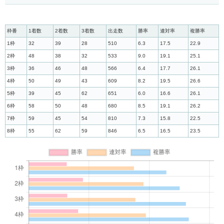
枠番
1着数
2着数
3着数
出走数
勝率
連対率
複勝率
1枠
32
39
28
510
6.3
17.5
22.9
2枠
48
38
32
533
9.0
19.1
25.1
3枠
36
46
48
566
6.4
17.7
26.1
4枠
50
49
43
609
8.2
19.5
26.6
5枠
39
45
62
651
6.0
16.6
26.1
6枠
58
50
48
680
8.5
19.1
26.2
7枠
59
45
54
810
7.3
15.8
22.5
8枠
55
62
59
846
6.5
16.5
23.5