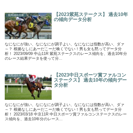
【2023紫苑ステークス】 過去10年
競馬傾向分析
の傾向データ分析
なになにが強い、なになにが調子よい、なになには指数が高い、ダァ
～？ 根拠なしにあーだこーだ喚くでない！男も女も黙ってデータ分
析！ 2023/09/09 中山11R 紫苑ステークスのレース傾向を、過去10年分
のレース結果データを使って分...
【2023中日スポーツ賞ファルコン
競馬傾向分析
ステークス】 過去10年の傾向デー
タ分析
なになにが強い、なになにが調子よい、なになには指数が高い、ダァ
～？ 根拠なしにあーだこーだ喚くでない！男も女も黙ってデータ分
析！ 2023/03/18 中京11R 中日スポーツ賞ファルコンステークスのレー
ス傾向を、過去10年分のレース...