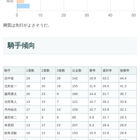
脚質は先行がよさそうだ。
騎手傾向
騎手
1着数
2着数
3着数
出走数
勝率
連対率
複勝率
浜中俊
24
19
16
142
16.9
33.1
44.4
北村友一
18
20
19
155
11.6
29.0
41.3
藤岡康太
26
23
9
180
14.4
31.7
36.7
吉田隼人
13
15
7
121
10.7
28.1
33.9
丹内祐次
17
12
13
159
10.7
23.9
32.1
菱田裕二
6
8
6
88
6.8
22.7
29.5
幸英明
13
17
22
207
6.3
18.4
29.0
鮫島克駿
16
12
11
153
10.5
21.6
28.8