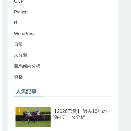
GCP
Python
R
WordPress
日常
未分類
競馬傾向分析
資格
人気記事
【2026巴賞】 過去10年の
傾向データ分析