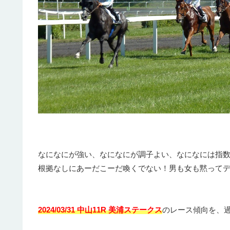
なになにが強い、なになにが調子よい、なになには指
根拠なしにあーだこーだ喚くでない！男も女も黙って
2024/03/31 中山11R 美浦ステークス
のレース傾向を、過