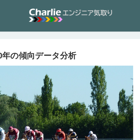
10年の傾向データ分析