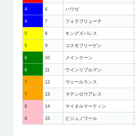
4
6
ハウゼ
4
7
フォラブリューテ
5
8
キングズパレス
5
9
コスモフリーゲン
6
10
メインクーン
6
11
ウインリブルマン
7
12
ヴェールランス
7
13
マテンロウアレス
8
14
マイネルマーティン
8
15
ビジュノワール