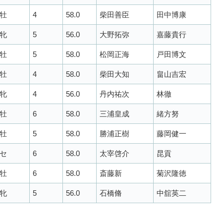
牡
4
58.0
柴田善臣
田中博康
牝
5
56.0
大野拓弥
嘉藤貴行
牡
5
58.0
松岡正海
戸田博文
牡
4
58.0
柴田大知
畠山吉宏
牝
4
56.0
丹内祐次
林徹
牡
6
58.0
三浦皇成
緒方努
牡
5
58.0
勝浦正樹
藤岡健一
セ
6
58.0
太宰啓介
昆貢
牡
6
58.0
斎藤新
菊沢隆徳
牝
5
56.0
石橋脩
中舘英二