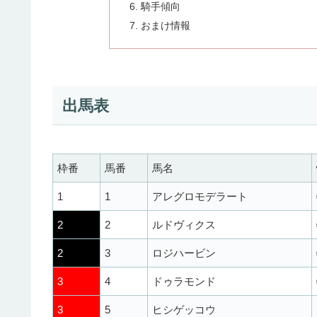
騎手傾向
おまけ情報
出馬表
枠番
馬番
馬名
1
1
アレグロモデラート
2
2
ルドヴィクス
2
3
ロジハービン
3
4
ドゥラモンド
3
5
ヒシゲッコウ