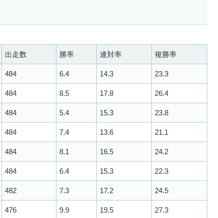
出走数
勝率
連対率
複勝率
484
6.4
14.3
23.3
484
8.5
17.8
26.4
484
5.4
15.3
23.8
484
7.4
13.6
21.1
484
8.1
16.5
24.2
484
6.4
15.3
22.3
482
7.3
17.2
24.5
476
9.9
19.5
27.3