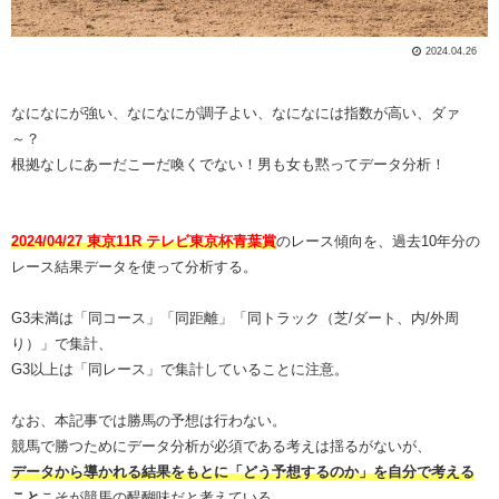
2024.04.26
なになにが強い、なになにが調子よい、なになには指数が高い、ダァ
～？
根拠なしにあーだこーだ喚くでない！男も女も黙ってデータ分析！
2024/04/27 東京11R テレビ東京杯青葉賞
のレース傾向を、過去10年分の
レース結果データを使って分析する。
G3未満は「同コース」「同距離」「同トラック（芝/ダート、内/外周
り）」で集計、
G3以上は「同レース」で集計していることに注意。
なお、本記事では勝馬の予想は行わない。
競馬で勝つためにデータ分析が必須である考えは揺るがないが、
データから導かれる結果をもとに「どう予想するのか」を自分で考える
こと
こそが競馬の醍醐味だと考えている。