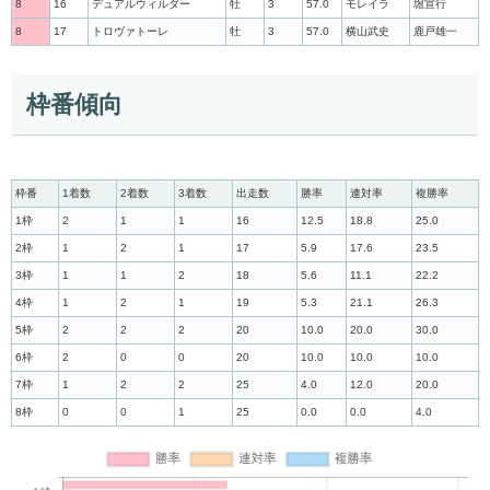
8
16
デュアルウィルダー
牡
3
57.0
モレイラ
堀宣行
8
17
トロヴァトーレ
牡
3
57.0
横山武史
鹿戸雄一
枠番傾向
枠番
1着数
2着数
3着数
出走数
勝率
連対率
複勝率
1枠
2
1
1
16
12.5
18.8
25.0
2枠
1
2
1
17
5.9
17.6
23.5
3枠
1
1
2
18
5.6
11.1
22.2
4枠
1
2
1
19
5.3
21.1
26.3
5枠
2
2
2
20
10.0
20.0
30.0
6枠
2
0
0
20
10.0
10.0
10.0
7枠
1
2
2
25
4.0
12.0
20.0
8枠
0
0
1
25
0.0
0.0
4.0