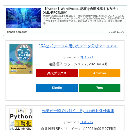
【Python】WordPressに記事を自動投稿する方法：
XML-RPC活用術
Pythonで動的に記事を作成して、自動でWordPressに投稿したいことってある
よね。Pythonをタスクスケジューラとかで自動で起動すれば、起動ー記事作成
ー投稿までが全部自動でできる。仕組みさえ作ってしまえば、寝てる間に勝
手…
charlieeen.com
2019.11.09
JRA公式データを用いたデータ分析マニュアル
posted with
ヨメレバ
遠藤理平 カットシステム 2021年04月
楽天ブックス
Amazon
Kindle
7net
作業が一瞬で片付く Python自動化仕事術
posted with
ヨメレバ
永井雅明 SBクリエイティブ 2021年09月27日頃