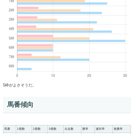
5枠がよさそうだ。
馬番傾向
馬番
1着数
2着数
3着数
出走数
勝率
連対率
複勝率