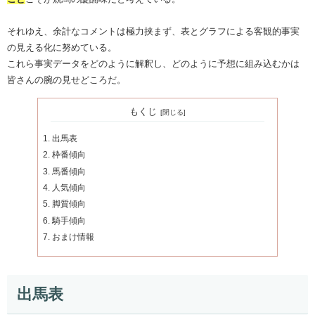
それゆえ、余計なコメントは極力挟まず、表とグラフによる客観的事実
の見える化に努めている。
これら事実データをどのように解釈し、どのように予想に組み込むかは
皆さんの腕の見せどころだ。
もくじ
出馬表
枠番傾向
馬番傾向
人気傾向
脚質傾向
騎手傾向
おまけ情報
出馬表