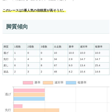
このレースは1番人気の信頼度が高そうだ。
脚質傾向
脚質
1着数
2着数
3着数
出走数
勝率
連対率
複勝率
逃げ
1
0
0
10
10.0
10.0
10.0
先行
1
4
0
34
2.9
14.7
14.7
差し
6
3
8
67
9.0
13.4
25.4
追込
2
3
2
48
4.2
10.4
14.6