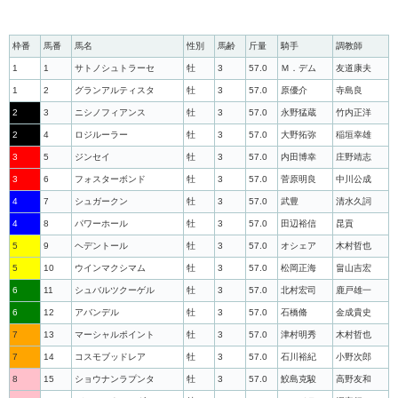
枠番
馬番
馬名
性別
馬齢
斤量
騎手
調教師
1
1
サトノシュトラーセ
牡
3
57.0
Ｍ．デム
友道康夫
1
2
グランアルティスタ
牡
3
57.0
原優介
寺島良
2
3
ニシノフィアンス
牡
3
57.0
永野猛蔵
竹内正洋
2
4
ロジルーラー
牡
3
57.0
大野拓弥
稲垣幸雄
3
5
ジンセイ
牡
3
57.0
内田博幸
庄野靖志
3
6
フォスターボンド
牡
3
57.0
菅原明良
中川公成
4
7
シュガークン
牡
3
57.0
武豊
清水久詞
4
8
パワーホール
牡
3
57.0
田辺裕信
昆貢
5
9
ヘデントール
牡
3
57.0
オシェア
木村哲也
5
10
ウインマクシマム
牡
3
57.0
松岡正海
畠山吉宏
6
11
シュバルツクーゲル
牡
3
57.0
北村宏司
鹿戸雄一
6
12
アバンデル
牡
3
57.0
石橋脩
金成貴史
7
13
マーシャルポイント
牡
3
57.0
津村明秀
木村哲也
7
14
コスモブッドレア
牡
3
57.0
石川裕紀
小野次郎
8
15
ショウナンラプンタ
牡
3
57.0
鮫島克駿
高野友和