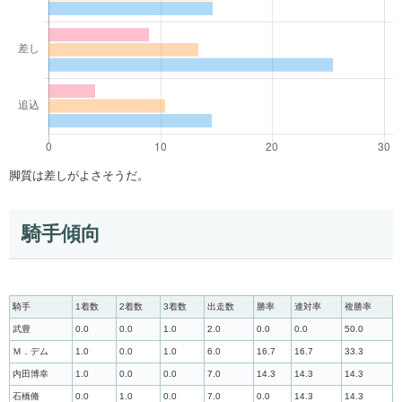
脚質は差しがよさそうだ。
騎手傾向
騎手
1着数
2着数
3着数
出走数
勝率
連対率
複勝率
武豊
0.0
0.0
1.0
2.0
0.0
0.0
50.0
Ｍ．デム
1.0
0.0
1.0
6.0
16.7
16.7
33.3
内田博幸
1.0
0.0
0.0
7.0
14.3
14.3
14.3
石橋脩
0.0
1.0
0.0
7.0
0.0
14.3
14.3