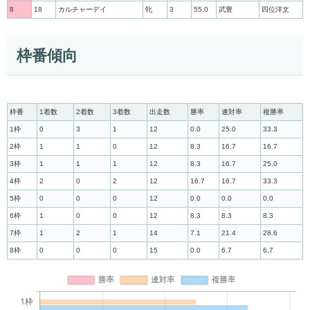
8
18
カルチャーデイ
牝
3
55.0
武豊
四位洋文
枠番傾向
枠番
1着数
2着数
3着数
出走数
勝率
連対率
複勝率
1枠
0
3
1
12
0.0
25.0
33.3
2枠
1
1
0
12
8.3
16.7
16.7
3枠
1
1
1
12
8.3
16.7
25.0
4枠
2
0
2
12
16.7
16.7
33.3
5枠
0
0
0
12
0.0
0.0
0.0
6枠
1
0
0
12
8.3
8.3
8.3
7枠
1
2
1
14
7.1
21.4
28.6
8枠
0
0
0
15
0.0
6.7
6.7