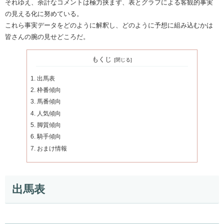
それゆえ、余計なコメントは極力挟まず、表とグラフによる客観的事実
の見える化に努めている。
これら事実データをどのように解釈し、どのように予想に組み込むかは
皆さんの腕の見せどころだ。
もくじ
出馬表
枠番傾向
馬番傾向
人気傾向
脚質傾向
騎手傾向
おまけ情報
出馬表