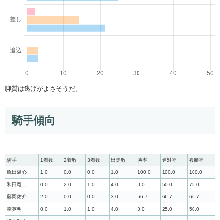
脚質は逃げがよさそうだ。
騎手傾向
騎手
1着数
2着数
3着数
出走数
勝率
連対率
複勝率
亀田温心
1.0
0.0
0.0
1.0
100.0
100.0
100.0
和田竜二
0.0
2.0
1.0
4.0
0.0
50.0
75.0
藤岡佑介
2.0
0.0
0.0
3.0
66.7
66.7
66.7
幸英明
0.0
1.0
1.0
4.0
0.0
25.0
50.0