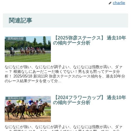
charlie
関連記事
【2025弥彦ステークス】 過去10年
競馬傾向分析
の傾向データ分析
なになにが強い、なになにが調子よい、なになには指数が高い、ダァ
～？ 根拠なしにあーだこーだ喚くでない！男も女も黙ってデータ分
析！ 2025/05/18 新潟11R 弥彦ステークスのレース傾向を、過去10年分
のレース結果データを使って分...
【2024フラワーカップ】 過去10年
競馬傾向分析
の傾向データ分析
なになにが強い、なになにが調子よい、なになには指数が高い、ダァ