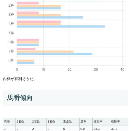
内枠が有利そうだ。
馬番傾向
馬番
1着数
2着数
3着数
出走数
勝率
連対率
複勝率
1
0
2
0
6
0.0
33.3
33.3