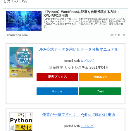
も見てみてね。
【Python】WordPressに記事を自動投稿する方法：
XML-RPC活用術
Pythonで動的に記事を作成して、自動でWordPressに投稿したいことってある
よね。Pythonをタスクスケジューラとかで自動で起動すれば、起動ー記事作成
ー投稿までが全部自動でできる。仕組みさえ作ってしまえば、寝てる間に勝
手…
charlieeen.com
2019.11.09
JRA公式データを用いたデータ分析マニュアル
posted with
ヨメレバ
遠藤理平 カットシステム 2021年04月
楽天ブックス
Amazon
Kindle
7net
作業が一瞬で片付く Python自動化仕事術
posted with
ヨメレバ