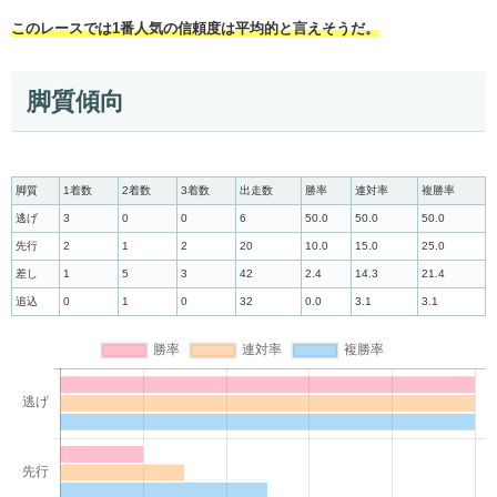
このレースでは1番人気の信頼度は平均的と言えそうだ。
脚質傾向
脚質
1着数
2着数
3着数
出走数
勝率
連対率
複勝率
逃げ
3
0
0
6
50.0
50.0
50.0
先行
2
1
2
20
10.0
15.0
25.0
差し
1
5
3
42
2.4
14.3
21.4
追込
0
1
0
32
0.0
3.1
3.1