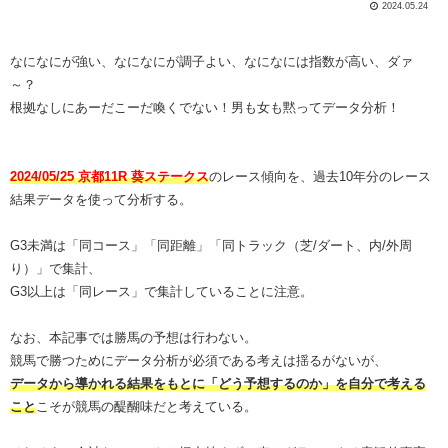
2024.05.24
なになにが強い、なになにが調子よい、なになには指数が高い、ダァ
～？
根拠なしにあーだこーだ喚くでない！男も女も黙ってデータ分析！
2024/05/25 京都11R 葵ステークス
のレース傾向を、過去10年分のレース
結果データを使って分析する。
G3未満は「同コース」「同距離」「同トラック（芝/ダート、内/外周
り）」で集計、
G3以上は「同レース」で集計していることに注意。
なお、本記事では勝馬の予想は行わない。
競馬で勝つためにデータ分析が必須である考えは揺るがないが、
データから導かれる結果をもとに「どう予想するのか」を自分で考える
こと
こそが競馬の醍醐味だと考えている。