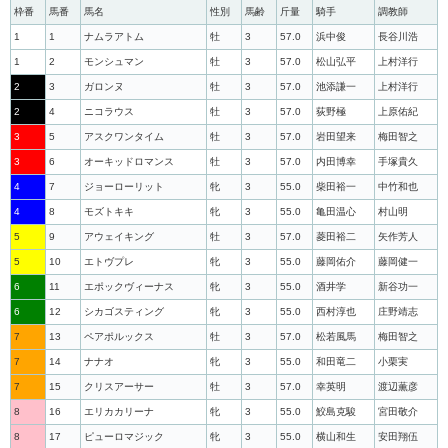
枠番
馬番
馬名
性別
馬齢
斤量
騎手
調教師
1
1
ナムラアトム
牡
3
57.0
浜中俊
長谷川浩
1
2
モンシュマン
牡
3
57.0
松山弘平
上村洋行
2
3
ガロンヌ
牡
3
57.0
池添謙一
上村洋行
2
4
ニコラウス
牡
3
57.0
荻野極
上原佑紀
3
5
アスクワンタイム
牡
3
57.0
岩田望来
梅田智之
3
6
オーキッドロマンス
牡
3
57.0
内田博幸
手塚貴久
4
7
ジョーローリット
牝
3
55.0
柴田裕一
中竹和也
4
8
モズトキキ
牝
3
55.0
亀田温心
村山明
5
9
アウェイキング
牡
3
57.0
菱田裕二
矢作芳人
5
10
エトヴプレ
牝
3
55.0
藤岡佑介
藤岡健一
6
11
エポックヴィーナス
牝
3
55.0
酒井学
新谷功一
6
12
シカゴスティング
牝
3
55.0
西村淳也
庄野靖志
7
13
ペアポルックス
牡
3
57.0
松若風馬
梅田智之
7
14
ナナオ
牝
3
55.0
和田竜二
小栗実
7
15
クリスアーサー
牡
3
57.0
幸英明
渡辺薫彦
8
16
エリカカリーナ
牝
3
55.0
鮫島克駿
宮田敬介
8
17
ピューロマジック
牝
3
55.0
横山和生
安田翔伍