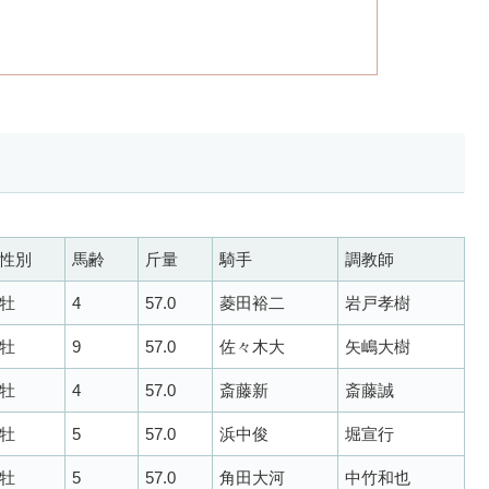
性別
馬齢
斤量
騎手
調教師
牡
4
57.0
菱田裕二
岩戸孝樹
牡
9
57.0
佐々木大
矢嶋大樹
牡
4
57.0
斎藤新
斎藤誠
牡
5
57.0
浜中俊
堀宣行
牡
5
57.0
角田大河
中竹和也