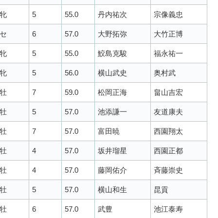
牝
5
55.0
丹内祐次
宗像義忠
セ
6
57.0
大野拓弥
大竹正博
牝
5
55.0
鮫島克駿
福永祐一
牝
5
56.0
横山武史
奥村武
牡
7
59.0
松岡正海
畠山吉宏
牡
5
57.0
池添謙一
友道康夫
牡
7
57.0
富田暁
西園翔太
牡
4
57.0
坂井瑠星
西園正都
牡
4
57.0
藤岡佑介
斉藤崇史
牡
5
57.0
横山和生
昆貢
牡
6
57.0
武豊
池江泰寿