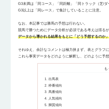
G3未満は「同コース」「同距離」「同トラック（芝/ダ
G3以上は「同レース」で集計していることに注意。
なお、本記事では勝馬の予想は行わない。
競馬で勝つためにデータ分析が必須である考えは揺る
データから導かれる結果をもとに「どう予想するのか
それゆえ、余計なコメントは極力挟まず、表とグラフ
これら事実データをどのように解釈し、どのように予
も
出馬表
枠番傾向
馬番傾向
人気傾向
脚質傾向