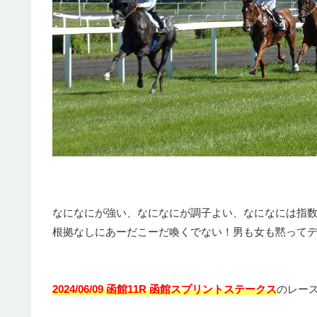
なになにが強い、なになにが調子よい、なになには指
根拠なしにあーだこーだ喚くでない！男も女も黙って
2024/06/09 函館11R 函館スプリントステークス
のレー