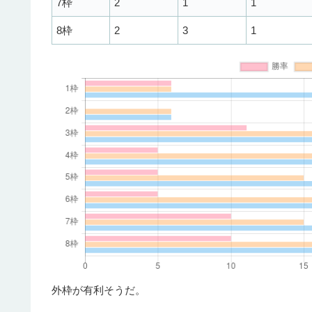
7枠
2
1
1
8枠
2
3
1
外枠が有利そうだ。