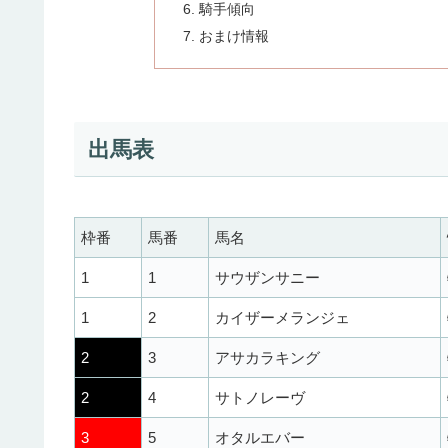
騎手傾向
おまけ情報
出馬表
枠番
馬番
馬名
1
1
サウザンサニー
1
2
カイザーメランジェ
2
3
アサカラキング
2
4
サトノレーヴ
3
5
オタルエバー