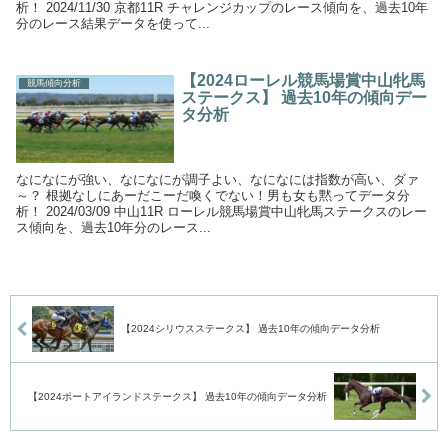
析！ 2024/11/30 京都11R チャレンジカップのレース傾向を、過去10年
分のレース結果データを使って...
【2024ローレル競馬場賞中山牝馬
競馬傾向分析
ステークス】 過去10年の傾向デー
タ分析
なになにが強い、なになにが調子よい、なになには指数が高い、ダァ
～？ 根拠なしにあーだこーだ喚くでない！男も女も黙ってデータ分
析！ 2024/03/09 中山11R ローレル競馬場賞中山牝馬ステークスのレー
ス傾向を、過去10年分のレース...
【2024シリウスステークス】 過去10年の傾向データ分析
【2024ポートアイランドステークス】 過去10年の傾向データ分析