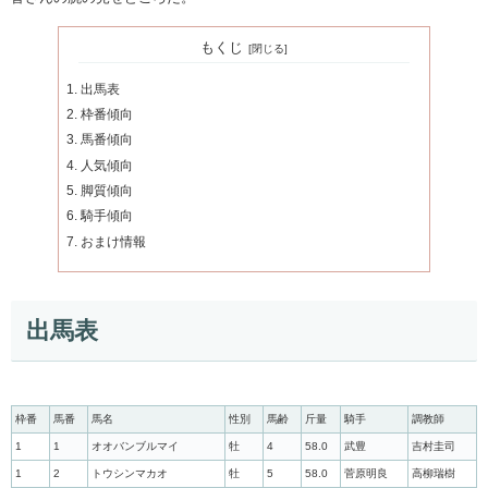
もくじ
出馬表
枠番傾向
馬番傾向
人気傾向
脚質傾向
騎手傾向
おまけ情報
出馬表
枠番
馬番
馬名
性別
馬齢
斤量
騎手
調教師
1
1
オオバンブルマイ
牡
4
58.0
武豊
吉村圭司
1
2
トウシンマカオ
牡
5
58.0
菅原明良
高柳瑞樹