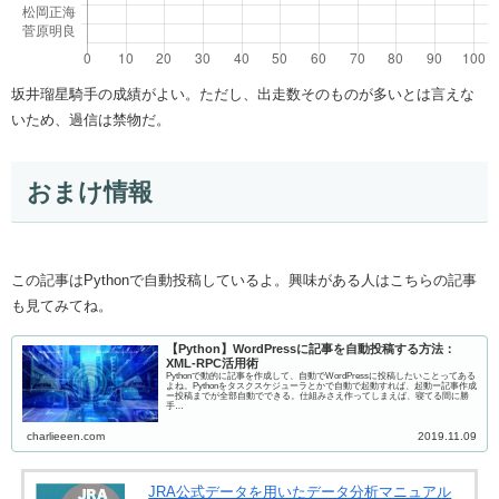
坂井瑠星騎手の成績がよい。ただし、出走数そのものが多いとは言えな
いため、過信は禁物だ。
おまけ情報
この記事はPythonで自動投稿しているよ。興味がある人はこちらの記事
も見てみてね。
【Python】WordPressに記事を自動投稿する方法：
XML-RPC活用術
Pythonで動的に記事を作成して、自動でWordPressに投稿したいことってある
よね。Pythonをタスクスケジューラとかで自動で起動すれば、起動ー記事作成
ー投稿までが全部自動でできる。仕組みさえ作ってしまえば、寝てる間に勝
手…
charlieeen.com
2019.11.09
JRA公式データを用いたデータ分析マニュアル