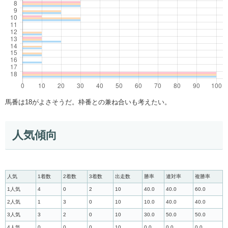
馬番は18がよさそうだ。枠番との兼ね合いも考えたい。
人気傾向
人気
1着数
2着数
3着数
出走数
勝率
連対率
複勝率
1人気
4
0
2
10
40.0
40.0
60.0
2人気
1
3
0
10
10.0
40.0
40.0
3人気
3
2
0
10
30.0
50.0
50.0
4人気
0
0
0
10
0.0
0.0
0.0