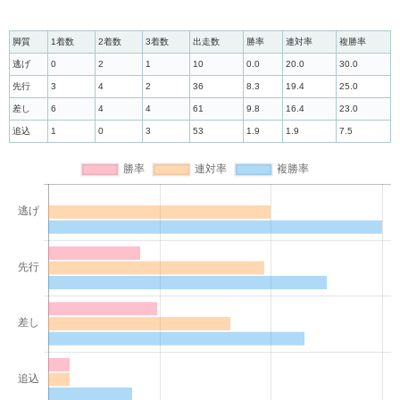
脚質
1着数
2着数
3着数
出走数
勝率
連対率
複勝率
逃げ
0
2
1
10
0.0
20.0
30.0
先行
3
4
2
36
8.3
19.4
25.0
差し
6
4
4
61
9.8
16.4
23.0
追込
1
0
3
53
1.9
1.9
7.5