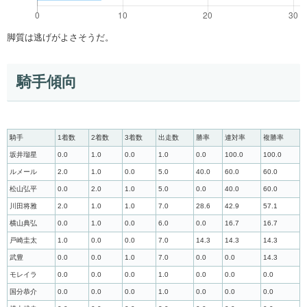
脚質は逃げがよさそうだ。
騎手傾向
騎手
1着数
2着数
3着数
出走数
勝率
連対率
複勝率
坂井瑠星
0.0
1.0
0.0
1.0
0.0
100.0
100.0
ルメール
2.0
1.0
0.0
5.0
40.0
60.0
60.0
松山弘平
0.0
2.0
1.0
5.0
0.0
40.0
60.0
川田将雅
2.0
1.0
1.0
7.0
28.6
42.9
57.1
横山典弘
0.0
1.0
0.0
6.0
0.0
16.7
16.7
戸崎圭太
1.0
0.0
0.0
7.0
14.3
14.3
14.3
武豊
0.0
0.0
1.0
7.0
0.0
0.0
14.3
モレイラ
0.0
0.0
0.0
1.0
0.0
0.0
0.0
国分恭介
0.0
0.0
0.0
1.0
0.0
0.0
0.0