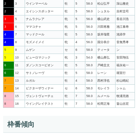
2
3
ウインマーベル
牡
5
58.0
松山弘平
深山雅史
2
4
エイシンスポッター
牡
5
58.0
シュタル
吉村圭司
3
5
ナムラクレア
牝
5
56.0
横山武史
長谷川浩
3
6
ママコチャ
牝
5
56.0
川田将雅
池江泰寿
4
7
マッドクール
牡
5
58.0
坂井瑠星
池添学
4
8
モズメイメイ
牝
4
56.0
国分恭介
音無秀孝
5
9
ムゲン
セ
6
58.0
ティータ
ン
5
10
ピューロマジック
牝
3
54.0
横山典弘
安田翔伍
6
11
ダノンスコーピオン
牡
5
58.0
戸崎圭太
福永祐一
6
12
サトノレーヴ
牡
5
58.0
レーン
堀宣行
7
13
ルガル
牡
4
58.0
西村淳也
杉山晴紀
7
14
ビクターザウィナー
セ
6
58.0
モレイラ
シャム
8
15
ヴェントヴォーチェ
牡
7
58.0
ルメール
牧浦充徳
8
16
ウイングレイテスト
牡
7
58.0
松岡正海
畠山吉宏
枠番傾向