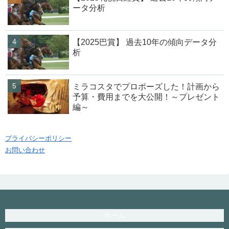
ータ分析
【2025巴賞】 過去10年の傾向データ分
析
ミラコスタでプロポーズした！計画から
予算・費用までを大公開！～プレゼント
編～
プライバシーポリシー
お問い合わせ
ホーム