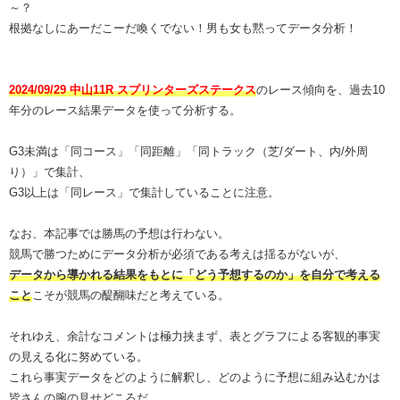
～？
根拠なしにあーだこーだ喚くでない！男も女も黙ってデータ分析！
2024/09/29 中山11R スプリンターズステークス
のレース傾向を、過去10
年分のレース結果データを使って分析する。
G3未満は「同コース」「同距離」「同トラック（芝/ダート、内/外周
り）」で集計、
G3以上は「同レース」で集計していることに注意。
なお、本記事では勝馬の予想は行わない。
競馬で勝つためにデータ分析が必須である考えは揺るがないが、
データから導かれる結果をもとに「どう予想するのか」を自分で考える
こと
こそが競馬の醍醐味だと考えている。
それゆえ、余計なコメントは極力挟まず、表とグラフによる客観的事実
の見える化に努めている。
これら事実データをどのように解釈し、どのように予想に組み込むかは
皆さんの腕の見せどころだ。