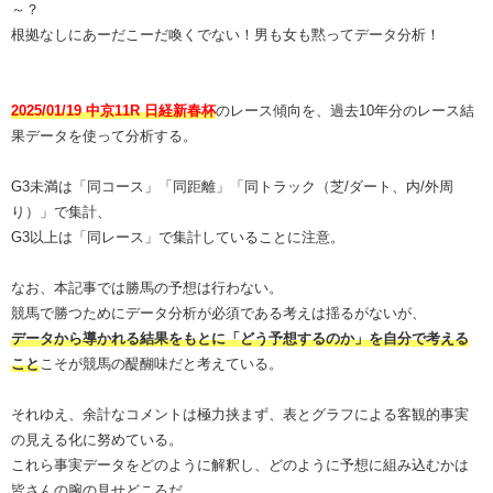
～？
根拠なしにあーだこーだ喚くでない！男も女も黙ってデータ分析！
2025/01/19 中京11R 日経新春杯
のレース傾向を、過去10年分のレース結
果データを使って分析する。
G3未満は「同コース」「同距離」「同トラック（芝/ダート、内/外周
り）」で集計、
G3以上は「同レース」で集計していることに注意。
なお、本記事では勝馬の予想は行わない。
競馬で勝つためにデータ分析が必須である考えは揺るがないが、
データから導かれる結果をもとに「どう予想するのか」を自分で考える
こと
こそが競馬の醍醐味だと考えている。
それゆえ、余計なコメントは極力挟まず、表とグラフによる客観的事実
の見える化に努めている。
これら事実データをどのように解釈し、どのように予想に組み込むかは
皆さんの腕の見せどころだ。