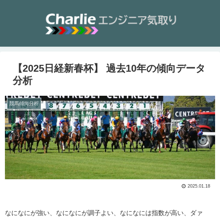
【2025日経新春杯】 過去10年の傾向データ
分析
競馬傾向分析
2025.01.18
なになにが強い、なになにが調子よい、なになには指数が高い、ダァ