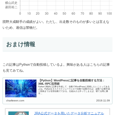
団野大成騎手の成績がよい。ただし、出走数そのものが多いとは言えな
いため、過信は禁物だ。
おまけ情報
この記事はPythonで自動投稿しているよ。興味がある人はこちらの記事
も見てみてね。
【Python】WordPressに記事を自動投稿する方法：
XML-RPC活用術
Pythonで動的に記事を作成して、自動でWordPressに投稿したいことってある
よね。Pythonをタスクスケジューラとかで自動で起動すれば、起動ー記事作成
ー投稿までが全部自動でできる。仕組みさえ作ってしまえば、寝てる間に勝
手…
charlieeen.com
2019.11.09
JRA公式データを用いたデータ分析マニュアル