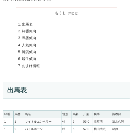
もくじ
出馬表
枠番傾向
馬番傾向
人気傾向
脚質傾向
騎手傾向
おまけ情報
出馬表
枠番
馬番
馬名
性別
馬齢
斤量
騎手
調教師
1
1
マイネルエンペラー
牡
5
55.0
幸英明
清水久詞
1
2
バトルボーン
牡
6
57.0
横山武史
林徹