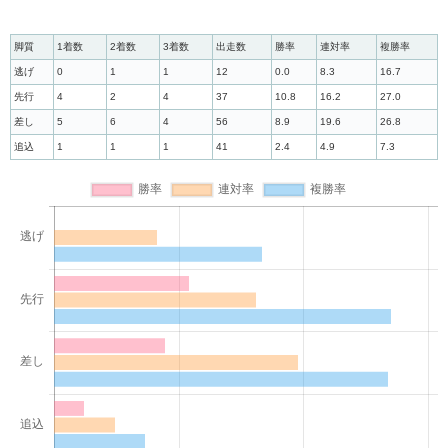
脚質
1着数
2着数
3着数
出走数
勝率
連対率
複勝率
逃げ
0
1
1
12
0.0
8.3
16.7
先行
4
2
4
37
10.8
16.2
27.0
差し
5
6
4
56
8.9
19.6
26.8
追込
1
1
1
41
2.4
4.9
7.3