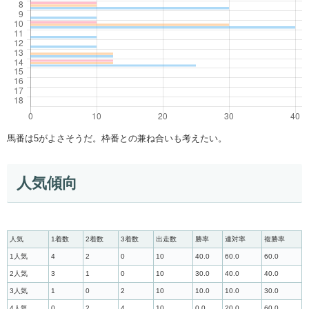
馬番は5がよさそうだ。枠番との兼ね合いも考えたい。
人気傾向
人気
1着数
2着数
3着数
出走数
勝率
連対率
複勝率
1人気
4
2
0
10
40.0
60.0
60.0
2人気
3
1
0
10
30.0
40.0
40.0
3人気
1
0
2
10
10.0
10.0
30.0
4人気
0
2
4
10
0.0
20.0
60.0