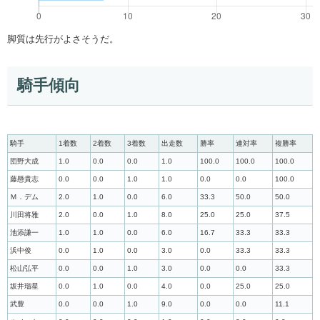
脚質は先行がよさそうだ。
騎手傾向
騎手
1着数
2着数
3着数
出走数
勝率
連対率
複勝率
団野大成
1.0
0.0
0.0
1.0
100.0
100.0
100.0
藤懸貴志
0.0
0.0
1.0
1.0
0.0
0.0
100.0
Ｍ．デム
2.0
1.0
0.0
6.0
33.3
50.0
50.0
川田将雅
2.0
0.0
1.0
8.0
25.0
25.0
37.5
池添謙一
1.0
1.0
0.0
6.0
16.7
33.3
33.3
浜中俊
0.0
1.0
0.0
3.0
0.0
33.3
33.3
松山弘平
0.0
0.0
1.0
3.0
0.0
0.0
33.3
坂井瑠星
0.0
1.0
0.0
4.0
0.0
25.0
25.0
武豊
0.0
0.0
1.0
9.0
0.0
0.0
11.1