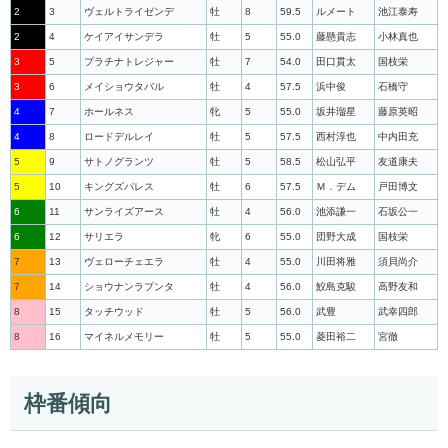
2
3
ヴェルトライゼンデ
牡
8
59.5
ルメート
池江泰寿
2
4
ケイアイサンデラ
牡
5
55.0
藤懸貴志
小林真也
3
5
プラチナトレジャー
牡
7
54.0
田口貫太
国枝栄
3
6
メイショウタバル
牡
4
57.5
浜中俊
石橋守
4
7
ホールネス
牝
5
55.0
坂井瑠星
藤原英昭
4
8
ロードデルレイ
牡
5
57.5
西村淳也
中内田充
5
9
サトノグランツ
牡
5
58.5
松山弘平
友道康夫
5
10
キングズパレス
牡
6
57.5
Ｍ．デム
戸田博文
6
11
サンライズアース
牡
4
56.0
池添謙一
石坂公一
6
12
サリエラ
牝
6
55.0
団野大成
国枝栄
7
13
ヴェローチェエラ
牡
4
55.0
川田将雅
須貝尚介
7
14
ショウナンラプンタ
牡
4
56.0
鮫島克駿
高野友和
8
15
タッチウッド
牡
5
56.0
武豊
武幸四郎
8
16
マイネルメモリー
牡
5
55.0
菱田裕二
宮徹
枠番傾向