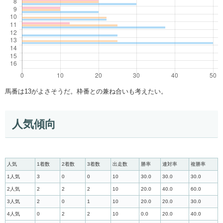
馬番は13がよさそうだ。枠番との兼ね合いも考えたい。
人気傾向
人気
1着数
2着数
3着数
出走数
勝率
連対率
複勝率
1人気
3
0
0
10
30.0
30.0
30.0
2人気
2
2
2
10
20.0
40.0
60.0
3人気
2
0
1
10
20.0
20.0
30.0
4人気
0
2
2
10
0.0
20.0
40.0