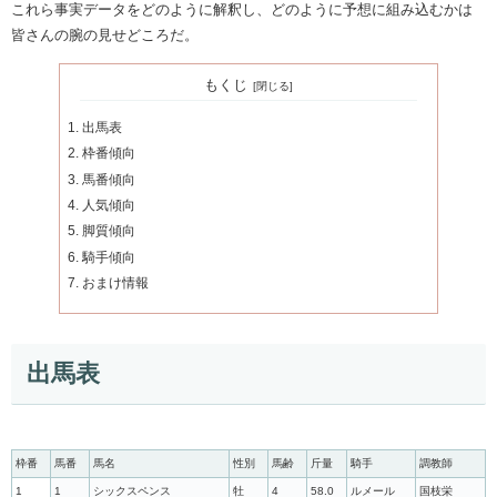
これら事実データをどのように解釈し、どのように予想に組み込むかは
皆さんの腕の見せどころだ。
もくじ
出馬表
枠番傾向
馬番傾向
人気傾向
脚質傾向
騎手傾向
おまけ情報
出馬表
枠番
馬番
馬名
性別
馬齢
斤量
騎手
調教師
1
1
シックスペンス
牡
4
58.0
ルメール
国枝栄