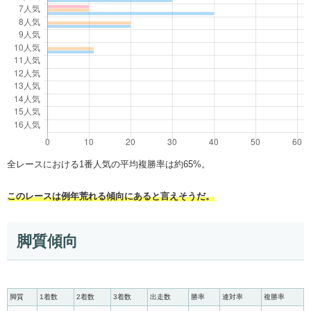
全レースにおける1番人気の平均複勝率は約65%。
このレースは例年荒れる傾向にあると言えそうだ。
脚質傾向
脚質
1着数
2着数
3着数
出走数
勝率
連対率
複勝率