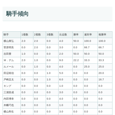
騎手傾向
騎手
1着数
2着数
3着数
出走数
勝率
連対率
複勝率
横山典弘
2.0
2.0
0.0
4.0
50.0
100.0
100.0
菅原明良
0.0
2.0
0.0
3.0
0.0
66.7
66.7
吉田豊
1.0
0.0
0.0
2.0
50.0
50.0
50.0
Ｍ．デム
2.0
1.0
0.0
9.0
22.2
33.3
33.3
ルメール
0.0
1.0
0.0
4.0
0.0
25.0
25.0
田辺裕信
0.0
0.0
1.0
5.0
0.0
0.0
20.0
戸崎圭太
0.0
0.0
1.0
6.0
0.0
0.0
16.7
キング
0.0
0.0
0.0
1.0
0.0
0.0
0.0
三浦皇成
0.0
0.0
0.0
3.0
0.0
0.0
0.0
内田博幸
0.0
0.0
0.0
4.0
0.0
0.0
0.0
木幡巧也
0.0
0.0
0.0
1.0
0.0
0.0
0.0
横山和生
0.0
0.0
0.0
3.0
0.0
0.0
0.0