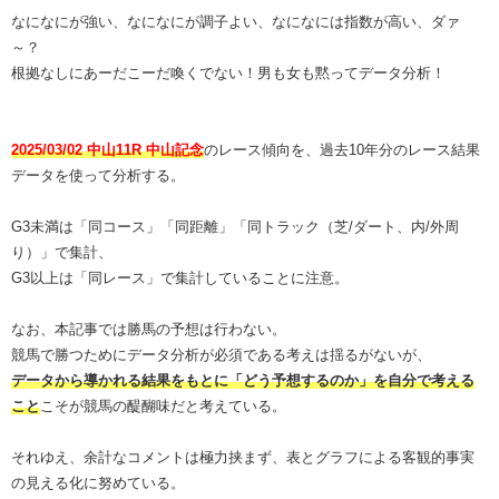
なになにが強い、なになにが調子よい、なになには指数が高い、ダァ
～？
根拠なしにあーだこーだ喚くでない！男も女も黙ってデータ分析！
2025/03/02 中山11R 中山記念
のレース傾向を、過去10年分のレース結果
データを使って分析する。
G3未満は「同コース」「同距離」「同トラック（芝/ダート、内/外周
り）」で集計、
G3以上は「同レース」で集計していることに注意。
なお、本記事では勝馬の予想は行わない。
競馬で勝つためにデータ分析が必須である考えは揺るがないが、
データから導かれる結果をもとに「どう予想するのか」を自分で考える
こと
こそが競馬の醍醐味だと考えている。
それゆえ、余計なコメントは極力挟まず、表とグラフによる客観的事実
の見える化に努めている。