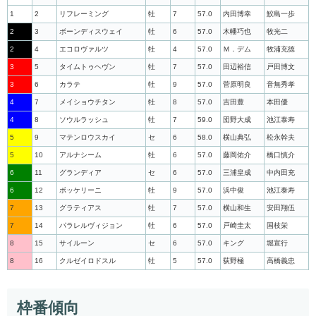
1
2
リフレーミング
牡
7
57.0
内田博幸
鮫島一歩
2
3
ボーンディスウェイ
牡
6
57.0
木幡巧也
牧光二
2
4
エコロヴァルツ
牡
4
57.0
Ｍ．デム
牧浦充徳
3
5
タイムトゥヘヴン
牡
7
57.0
田辺裕信
戸田博文
3
6
カラテ
牡
9
57.0
菅原明良
音無秀孝
4
7
メイショウチタン
牡
8
57.0
吉田豊
本田優
4
8
ソウルラッシュ
牡
7
59.0
団野大成
池江泰寿
5
9
マテンロウスカイ
セ
6
58.0
横山典弘
松永幹夫
5
10
アルナシーム
牡
6
57.0
藤岡佑介
橋口慎介
6
11
グランディア
セ
6
57.0
三浦皇成
中内田充
6
12
ボッケリーニ
牡
9
57.0
浜中俊
池江泰寿
7
13
グラティアス
牡
7
57.0
横山和生
安田翔伍
7
14
パラレルヴィジョン
牡
6
57.0
戸崎圭太
国枝栄
8
15
サイルーン
セ
6
57.0
キング
堀宣行
8
16
クルゼイロドスル
牡
5
57.0
荻野極
高橋義忠
枠番傾向