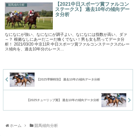
【2021中日スポーツ賞ファルコン
競馬傾向分析
ステークス】 過去10年の傾向デー
タ分析
なになにが強い、なになにが調子よい、なになには指数が高い、ダァ
～？ 根拠なしにあーだこーだ喚くでない！男も女も黙ってデータ分
析！ 2021/03/20 中京11R 中日スポーツ賞ファルコンステークスのレー
ス傾向を、過去10年分のレース...
【2025早鞆特別】 過去10年の傾向データ分析
【2025チューリップ賞】 過去10年の傾向データ分析
ホーム
競馬傾向分析