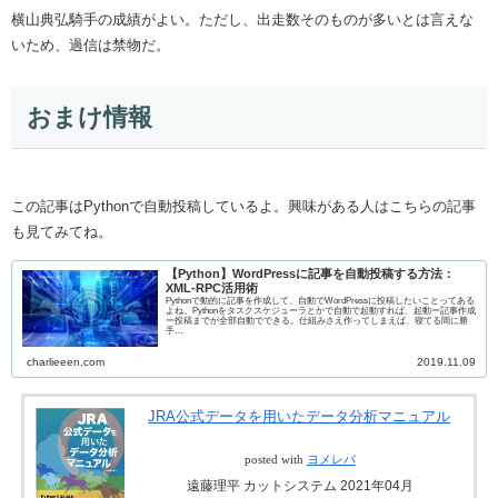
横山典弘騎手の成績がよい。ただし、出走数そのものが多いとは言えな
いため、過信は禁物だ。
おまけ情報
この記事はPythonで自動投稿しているよ。興味がある人はこちらの記事
も見てみてね。
【Python】WordPressに記事を自動投稿する方法：
XML-RPC活用術
Pythonで動的に記事を作成して、自動でWordPressに投稿したいことってある
よね。Pythonをタスクスケジューラとかで自動で起動すれば、起動ー記事作成
ー投稿までが全部自動でできる。仕組みさえ作ってしまえば、寝てる間に勝
手…
charlieeen.com
2019.11.09
JRA公式データを用いたデータ分析マニュアル
posted with
ヨメレバ
遠藤理平 カットシステム 2021年04月