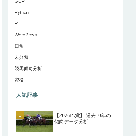
GCP
Python
R
WordPress
日常
未分類
競馬傾向分析
資格
人気記事
【2026巴賞】 過去10年の
傾向データ分析