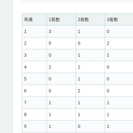
馬番
1着数
2着数
3着数
1
3
1
0
2
0
0
2
3
0
1
1
4
2
1
0
5
0
1
0
6
0
2
0
7
1
1
1
8
1
1
1
9
1
0
1