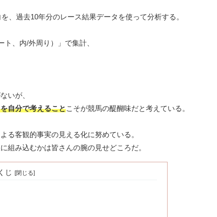
向を、過去10年分のレース結果データを使って分析する。
ート、内/外周り）」で集計、
がないが、
」を自分で考えること
こそが競馬の醍醐味だと考えている。
による客観的事実の見える化に努めている。
想に組み込むかは皆さんの腕の見せどころだ。
くじ