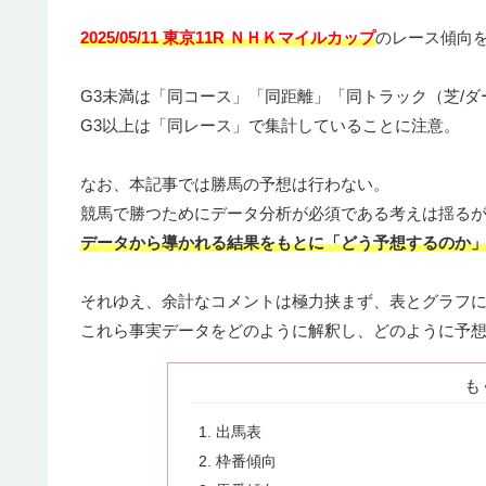
2025/05/11 東京11R ＮＨＫマイルカップ
のレース傾向を
G3未満は「同コース」「同距離」「同トラック（芝/ダ
G3以上は「同レース」で集計していることに注意。
なお、本記事では勝馬の予想は行わない。
競馬で勝つためにデータ分析が必須である考えは揺る
データから導かれる結果をもとに「どう予想するのか
それゆえ、余計なコメントは極力挟まず、表とグラフ
これら事実データをどのように解釈し、どのように予
も
出馬表
枠番傾向