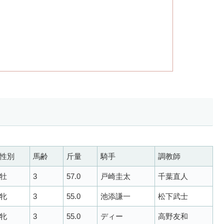
性別
馬齢
斤量
騎手
調教師
牡
3
57.0
戸崎圭太
千葉直人
牝
3
55.0
池添謙一
松下武士
牝
3
55.0
ディー
高野友和