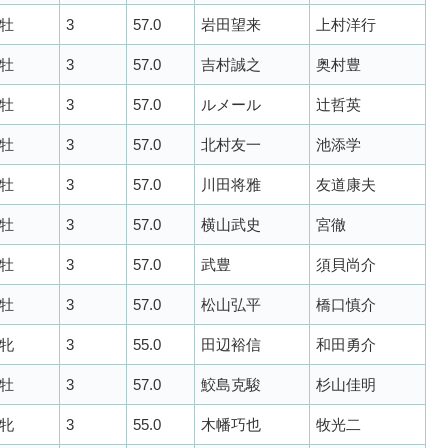
牡
3
57.0
岩田望来
上村洋行
牡
3
57.0
吉村誠之
奥村豊
牡
3
57.0
ルメール
辻哲英
牡
3
57.0
北村友一
池添学
牡
3
57.0
川田将雅
友道康夫
牡
3
57.0
横山武史
宮徹
牡
3
57.0
武豊
須貝尚介
牡
3
57.0
松山弘平
橋口慎介
牝
3
55.0
田辺裕信
和田勇介
牡
3
57.0
鮫島克駿
杉山佳明
牝
3
55.0
木幡巧也
牧光二