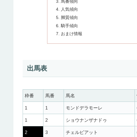
馬番傾向
人気傾向
脚質傾向
騎手傾向
おまけ情報
出馬表
枠番
馬番
馬名
1
1
モンドデラモーレ
1
2
ショウナンザナドゥ
2
3
チェルビアット