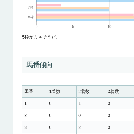
5枠がよさそうだ。
馬番傾向
馬番
1着数
2着数
3着数
1
0
1
0
2
0
0
0
3
0
2
0