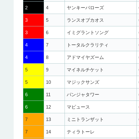
2
4
ヤンキーバローズ
3
5
ランスオブカオス
3
6
イミグラントソング
4
7
トータルクラリティ
4
8
アドマイヤズーム
5
9
マイネルチケット
5
10
マジックサンズ
6
11
パンジャタワー
6
12
マピュース
7
13
ミニトランザット
7
14
ティラトーレ