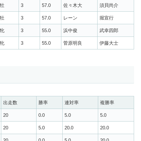
牡
3
57.0
佐々木大
須貝尚介
牡
3
57.0
レーン
堀宣行
牝
3
55.0
浜中俊
武幸四郎
牝
3
55.0
菅原明良
伊藤大士
出走数
勝率
連対率
複勝率
20
0.0
5.0
5.0
20
5.0
20.0
20.0
20
0.0
5.0
20.0