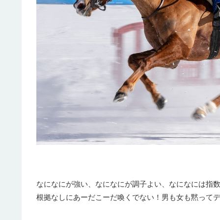
なになにが強い、なになにが調子よい、なになには指
根拠なしにあーだこーだ喚くでない！男も女も黙って