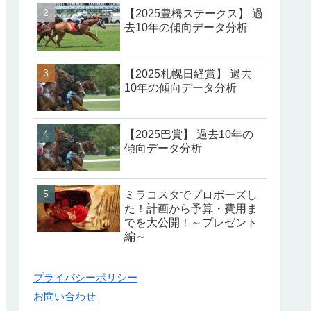
【2025豊橋ステークス】 過
去10年の傾向データ分析
【2025札幌日経賞】 過去
10年の傾向データ分析
【2025巴賞】 過去10年の
傾向データ分析
ミラコスタでプロポーズし
た！計画から予算・費用ま
でを大公開！～プレゼント
編～
プライバシーポリシー
お問い合わせ