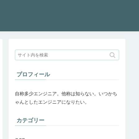
プロフィール
自称多少エンジニア。他称は知らない。いつかち
ゃんとしたエンジニアになりたい。
カテゴリー