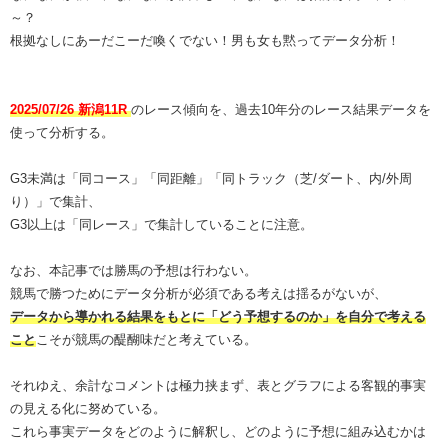
～？
根拠なしにあーだこーだ喚くでない！男も女も黙ってデータ分析！
2025/07/26 新潟11R
のレース傾向を、過去10年分のレース結果データを
使って分析する。
G3未満は「同コース」「同距離」「同トラック（芝/ダート、内/外周
り）」で集計、
G3以上は「同レース」で集計していることに注意。
なお、本記事では勝馬の予想は行わない。
競馬で勝つためにデータ分析が必須である考えは揺るがないが、
データから導かれる結果をもとに「どう予想するのか」を自分で考える
こと
こそが競馬の醍醐味だと考えている。
それゆえ、余計なコメントは極力挟まず、表とグラフによる客観的事実
の見える化に努めている。
これら事実データをどのように解釈し、どのように予想に組み込むかは