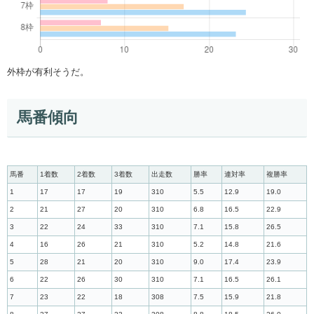
外枠が有利そうだ。
馬番傾向
馬番
1着数
2着数
3着数
出走数
勝率
連対率
複勝率
1
17
17
19
310
5.5
12.9
19.0
2
21
27
20
310
6.8
16.5
22.9
3
22
24
33
310
7.1
15.8
26.5
4
16
26
21
310
5.2
14.8
21.6
5
28
21
20
310
9.0
17.4
23.9
6
22
26
30
310
7.1
16.5
26.1
7
23
22
18
308
7.5
15.9
21.8