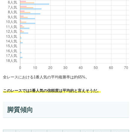
全レースにおける1番人気の平均複勝率は約65%。
このレースでは1番人気の信頼度は平均的と言えそうだ。
脚質傾向