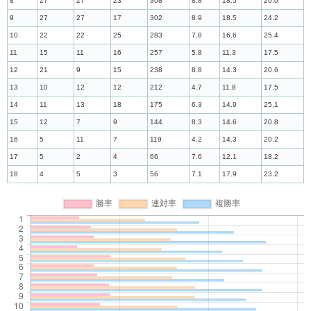
8
27
27
23
308
8.8
18.5
26.0
9
27
27
17
302
8.9
18.5
24.2
10
22
22
25
283
7.8
16.6
25.4
11
15
11
16
257
5.8
11.3
17.5
12
21
9
15
238
8.8
14.3
20.6
13
10
12
12
212
4.7
11.8
17.5
14
11
13
18
175
6.3
14.9
25.1
15
12
7
9
144
8.3
14.6
20.8
16
5
11
7
119
4.2
14.3
20.2
17
5
2
4
66
7.6
12.1
18.2
18
4
5
3
56
7.1
17.9
23.2