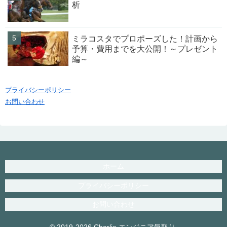
析
ミラコスタでプロポーズした！計画から
予算・費用までを大公開！～プレゼント
編～
プライバシーポリシー
お問い合わせ
ホーム
プライバシーポリシー
お問い合わせ