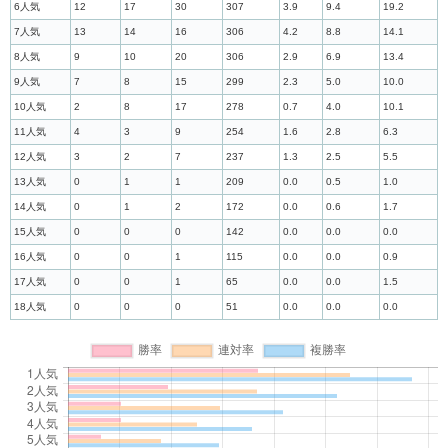
6人気
12
17
30
307
3.9
9.4
19.2
7人気
13
14
16
306
4.2
8.8
14.1
8人気
9
10
20
306
2.9
6.9
13.4
9人気
7
8
15
299
2.3
5.0
10.0
10人気
2
8
17
278
0.7
4.0
10.1
11人気
4
3
9
254
1.6
2.8
6.3
12人気
3
2
7
237
1.3
2.5
5.5
13人気
0
1
1
209
0.0
0.5
1.0
14人気
0
1
2
172
0.0
0.6
1.7
15人気
0
0
0
142
0.0
0.0
0.0
16人気
0
0
1
115
0.0
0.0
0.9
17人気
0
0
1
65
0.0
0.0
1.5
18人気
0
0
0
51
0.0
0.0
0.0