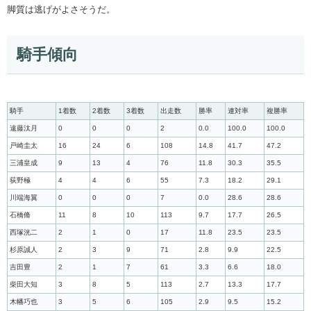
脚質は逃げがよさそうだ。
騎手傾向
騎手
1着数
2着数
3着数
出走数
勝率
連対率
複勝率
遠藤汰月
0
0
0
2
0.0
100.0
100.0
戸崎圭太
16
24
6
108
14.8
41.7
47.2
三浦皇成
9
13
4
76
11.8
30.3
35.5
荻野極
4
4
6
55
7.3
18.2
29.1
川端海翼
0
0
0
7
0.0
28.6
28.6
石橋脩
11
8
10
113
9.7
17.7
26.5
西塚洸二
2
1
0
17
11.8
23.5
23.5
杉原誠人
2
3
9
71
2.8
9.9
22.5
吉田豊
2
1
7
61
3.3
6.6
18.0
柴田大知
3
8
5
113
2.7
13.3
17.7
木幡巧也
3
5
6
105
2.9
9.5
15.2