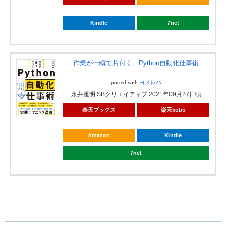
Kindle
7net
作業が一瞬で片付く Python自動化仕事術
posted with
ヨメレバ
永井雅明 SBクリエイティブ 2021年09月27日頃
楽天ブックス
楽天kobo
Amazon
Kindle
7net