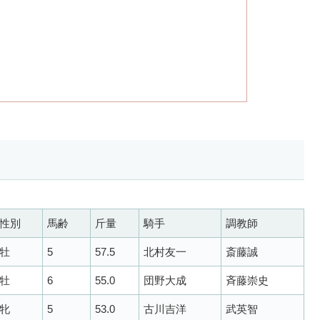
性別
馬齢
斤量
騎手
調教師
牡
5
57.5
北村友一
斎藤誠
牡
6
55.0
団野大成
斉藤崇史
牝
5
53.0
古川吉洋
武英智