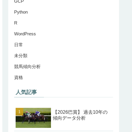
GCP
Python
R
WordPress
日常
未分類
競馬傾向分析
資格
人気記事
【2026巴賞】 過去10年の
傾向データ分析