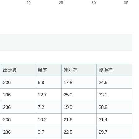
出走数
勝率
連対率
複勝率
236
6.8
17.8
24.6
236
12.7
25.0
33.1
236
7.2
19.9
28.8
236
10.2
21.6
31.4
236
9.7
22.5
29.7