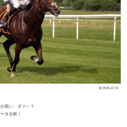
2025.12.19
数が高い、ダァ～？
データ分析！