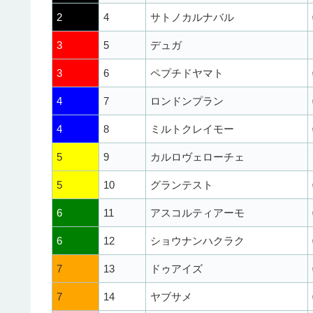
2
4
サトノカルナバル
3
5
デュガ
3
6
ペプチドヤマト
4
7
ロンドンプラン
4
8
ミルトクレイモー
5
9
カルロヴェローチェ
5
10
グランテスト
6
11
アスコルティアーモ
6
12
ショウナンハクラク
7
13
ドゥアイズ
7
14
ヤブサメ