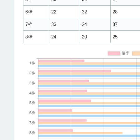
6枠
22
32
28
7枠
33
24
37
8枠
24
20
25