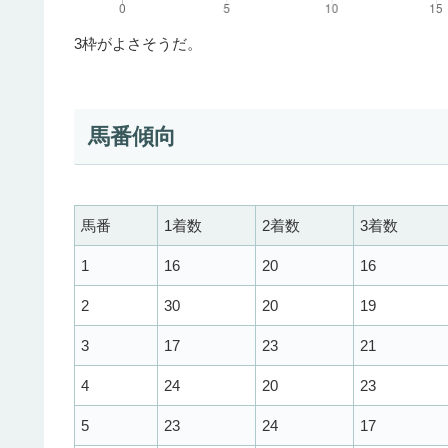
3枠がよさそうだ。
馬番傾向
馬番
1着数
2着数
3着数
1
16
20
16
2
30
20
19
3
17
23
21
4
24
20
23
5
23
24
17