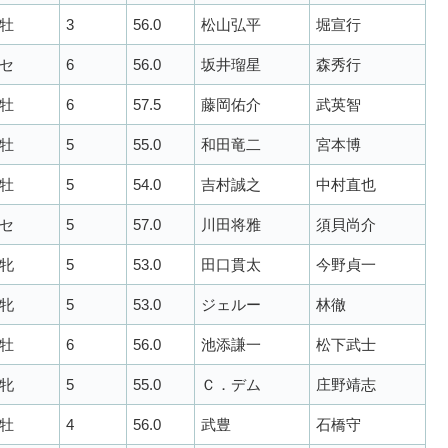
牡
3
56.0
松山弘平
堀宣行
セ
6
56.0
坂井瑠星
森秀行
牡
6
57.5
藤岡佑介
武英智
牡
5
55.0
和田竜二
宮本博
牡
5
54.0
吉村誠之
中村直也
セ
5
57.0
川田将雅
須貝尚介
牝
5
53.0
田口貫太
今野貞一
牝
5
53.0
ジェルー
林徹
牡
6
56.0
池添謙一
松下武士
牝
5
55.0
Ｃ．デム
庄野靖志
牡
4
56.0
武豊
石橋守